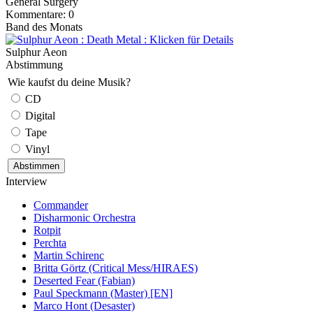
General Surgery
Kommentare: 0
Band des Monats
Sulphur Aeon
Abstimmung
Wie kaufst du deine Musik?
CD
Digital
Tape
Vinyl
Interview
Commander
Disharmonic Orchestra
Rotpit
Perchta
Martin Schirenc
Britta Görtz (Critical Mess/HIRAES)
Deserted Fear (Fabian)
Paul Speckmann (Master) [EN]
Marco Hont (Desaster)