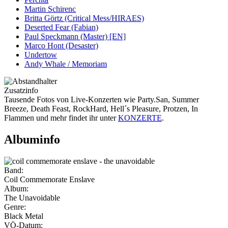
Martin Schirenc
Britta Görtz (Critical Mess/HIRAES)
Deserted Fear (Fabian)
Paul Speckmann (Master) [EN]
Marco Hont (Desaster)
Undertow
Andy Whale / Memoriam
Zusatzinfo
Tausende Fotos von Live-Konzerten wie Party.San, Summer
Breeze, Death Feast, RockHard, Hell´s Pleasure, Protzen, In
Flammen und mehr findet ihr unter
KONZERTE
.
Albuminfo
Band:
Coil Commemorate Enslave
Album:
The Unavoidable
Genre:
Black Metal
VÖ-Datum: