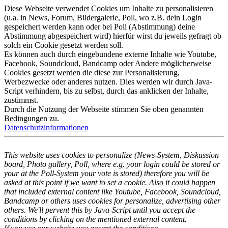
Diese Webseite verwendet Cookies um Inhalte zu personalisieren
(u.a. in News, Forum, Bildergalerie, Poll, wo z.B. dein Login
gespeichert werden kann oder bei Poll (Abstimmung) deine
Abstimmung abgespeichert wird) hierfür wirst du jeweils gefragt ob
solch ein Cookie gesetzt werden soll.
Es können auch durch eingebundene externe Inhalte wie Youtube,
Facebook, Soundcloud, Bandcamp oder Andere möglicherweise
Cookies gesetzt werden die diese zur Personalisierung,
Werbezwecke oder anderes nutzen. Dies werden wir durch Java-
Script verhindern, bis zu selbst, durch das anklicken der Inhalte,
zustimmst.
Durch die Nutzung der Webseite stimmen Sie oben genannten
Bedingungen zu.
Datenschutzinformationen
This website uses cookies to personalize (News-System, Diskussion
board, Photo gallery, Poll, where e.g. your login could be stored or
your at the Poll-System your vote is stored) therefore you will be
asked at this point if we want to set a cookie. Also it could happen
that included external content like Youtube, Facebook, Soundcloud,
Bandcamp or others uses cookies for personalize, advertising other
others. We'll pervent this by Java-Script until you accept the
conditions by clicking on the mentioned external content.