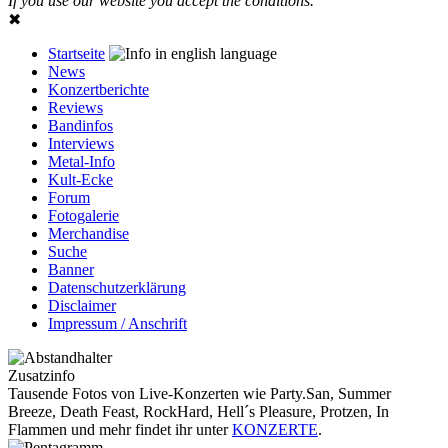
If you use our website you accept the conditions.
✖
Startseite
News
Konzertberichte
Reviews
Bandinfos
Interviews
Metal-Info
Kult-Ecke
Forum
Fotogalerie
Merchandise
Suche
Banner
Datenschutzerklärung
Disclaimer
Impressum / Anschrift
Zusatzinfo
Tausende Fotos von Live-Konzerten wie Party.San, Summer
Breeze, Death Feast, RockHard, Hell´s Pleasure, Protzen, In
Flammen und mehr findet ihr unter
KONZERTE
.