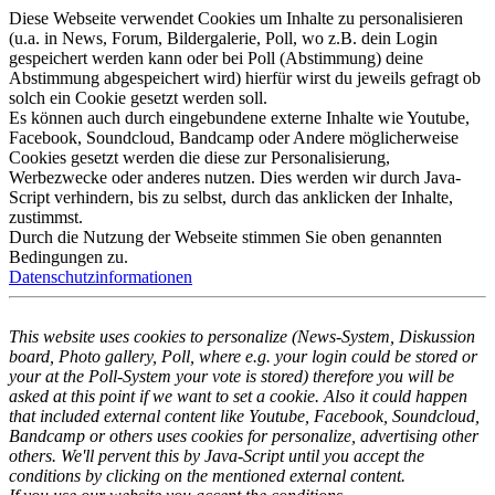
Diese Webseite verwendet Cookies um Inhalte zu personalisieren
(u.a. in News, Forum, Bildergalerie, Poll, wo z.B. dein Login
gespeichert werden kann oder bei Poll (Abstimmung) deine
Abstimmung abgespeichert wird) hierfür wirst du jeweils gefragt ob
solch ein Cookie gesetzt werden soll.
Es können auch durch eingebundene externe Inhalte wie Youtube,
Facebook, Soundcloud, Bandcamp oder Andere möglicherweise
Cookies gesetzt werden die diese zur Personalisierung,
Werbezwecke oder anderes nutzen. Dies werden wir durch Java-
Script verhindern, bis zu selbst, durch das anklicken der Inhalte,
zustimmst.
Durch die Nutzung der Webseite stimmen Sie oben genannten
Bedingungen zu.
Datenschutzinformationen
This website uses cookies to personalize (News-System, Diskussion
board, Photo gallery, Poll, where e.g. your login could be stored or
your at the Poll-System your vote is stored) therefore you will be
asked at this point if we want to set a cookie. Also it could happen
that included external content like Youtube, Facebook, Soundcloud,
Bandcamp or others uses cookies for personalize, advertising other
others. We'll pervent this by Java-Script until you accept the
conditions by clicking on the mentioned external content.