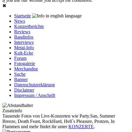
If you use our website you accept the conditions.
✖
Startseite
News
Konzertberichte
Reviews
Bandinfos
Interviews
Metal-Info
Kult-Ecke
Forum
Fotogalerie
Merchandise
Suche
Banner
Datenschutzerklärung
Disclaimer
Impressum / Anschrift
Zusatzinfo
Tausende Fotos von Live-Konzerten wie Party.San, Summer
Breeze, Death Feast, RockHard, Hell´s Pleasure, Protzen, In
Flammen und mehr findet ihr unter
KONZERTE
.