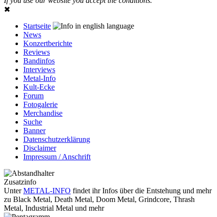
If you use our website you accept the conditions.
✖
Startseite
News
Konzertberichte
Reviews
Bandinfos
Interviews
Metal-Info
Kult-Ecke
Forum
Fotogalerie
Merchandise
Suche
Banner
Datenschutzerklärung
Disclaimer
Impressum / Anschrift
Zusatzinfo
Unter
METAL-INFO
findet ihr Infos über die Entstehung und mehr
zu Black Metal, Death Metal, Doom Metal, Grindcore, Thrash
Metal, Industrial Metal und mehr