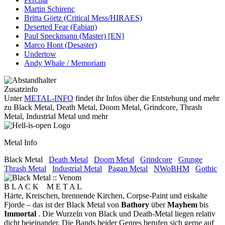
Martin Schirenc
Britta Görtz (Critical Mess/HIRAES)
Deserted Fear (Fabian)
Paul Speckmann (Master) [EN]
Marco Hont (Desaster)
Undertow
Andy Whale / Memoriam
Zusatzinfo
Unter
METAL-INFO
findet ihr Infos über die Entstehung und mehr
zu Black Metal, Death Metal, Doom Metal, Grindcore, Thrash
Metal, Industrial Metal und mehr
Metal Info
Black Metal
Death Metal
Doom Metal
Grindcore
Grunge
Thrash Metal
Industrial Metal
Pagan Metal
NWoBHM
Gothic
B L A C K M E T A L
Härte, Kreischen, brennende Kirchen, Corpse-Paint und eiskalte
Fjorde – das ist der Black Metal von
Bathory
über
Mayhem
bis
Immortal
. Die Wurzeln von Black und Death-Metal liegen relativ
dicht beieinander. Die Bands beider Genres berufen sich gerne auf