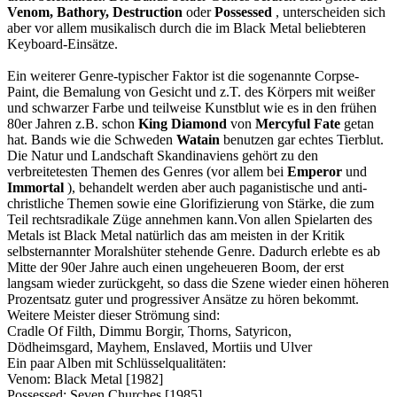
Venom, Bathory, Destruction
oder
Possessed
, unterscheiden sich
aber vor allem musikalisch durch die im Black Metal beliebteren
Keyboard-Einsätze.
Ein weiterer Genre-typischer Faktor ist die sogenannte Corpse-
Paint, die Bemalung von Gesicht und z.T. des Körpers mit weißer
und schwarzer Farbe und teilweise Kunstblut wie es in den frühen
80er Jahren z.B. schon
King Diamond
von
Mercyful Fate
getan
hat. Bands wie die Schweden
Watain
benutzen gar echtes Tierblut.
Die Natur und Landschaft Skandinaviens gehört zu den
verbreitetesten Themen des Genres (vor allem bei
Emperor
und
Immortal
), behandelt werden aber auch paganistische und anti-
christliche Themen sowie eine Glorifizierung von Stärke, die zum
Teil rechtsradikale Züge annehmen kann.Von allen Spielarten des
Metals ist Black Metal natürlich das am meisten in der Kritik
selbsternannter Moralshüter stehende Genre. Dadurch erlebte es ab
Mitte der 90er Jahre auch einen ungeheueren Boom, der erst
langsam wieder zurückgeht, so dass die Szene wieder einen höheren
Prozentsatz guter und progressiver Ansätze zu hören bekommt.
Weitere Meister dieser Strömung sind:
Cradle Of Filth, Dimmu Borgir, Thorns, Satyricon,
Dödheimsgard, Mayhem, Enslaved, Mortiis und Ulver
Ein paar Alben mit Schlüsselqualitäten:
Venom: Black Metal [1982]
Possessed: Seven Churches [1985]