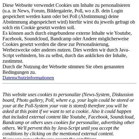
Diese Webseite verwendet Cookies um Inhalte zu personalisieren
(u.a. in News, Forum, Bildergalerie, Poll, wo z.B. dein Login
gespeichert werden kann oder bei Poll (Abstimmung) deine
Abstimmung abgespeichert wird) hierfür wirst du jeweils gefragt ob
solch ein Cookie gesetzt werden soll.
Es können auch durch eingebundene externe Inhalte wie Youtube,
Facebook, Soundcloud, Bandcamp oder Andere möglicherweise
Cookies gesetzt werden die diese zur Personalisierung,
Werbezwecke oder anderes nutzen. Dies werden wir durch Java-
Script verhindern, bis zu selbst, durch das anklicken der Inhalte,
zustimmst.
Durch die Nutzung der Webseite stimmen Sie oben genannten
Bedingungen zu.
Datenschutzinformationen
This website uses cookies to personalize (News-System, Diskussion
board, Photo gallery, Poll, where e.g. your login could be stored or
your at the Poll-System your vote is stored) therefore you will be
asked at this point if we want to set a cookie. Also it could happen
that included external content like Youtube, Facebook, Soundcloud,
Bandcamp or others uses cookies for personalize, advertising other
others. We'll pervent this by Java-Script until you accept the
conditions by clicking on the mentioned external content.