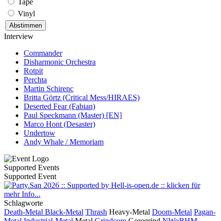
Tape
Vinyl
Interview
Commander
Disharmonic Orchestra
Rotpit
Perchta
Martin Schirenc
Britta Görtz (Critical Mess/HIRAES)
Deserted Fear (Fabian)
Paul Speckmann (Master) [EN]
Marco Hont (Desaster)
Undertow
Andy Whale / Memoriam
Supported Events
Supported Event
Schlagworte
Death-Metal
Black-Metal
Thrash
Heavy-Metal
Doom-Metal
Pagan-
Metal
Industrial-Metal
Metal
Grindcore
Goregrind
NWoBHM