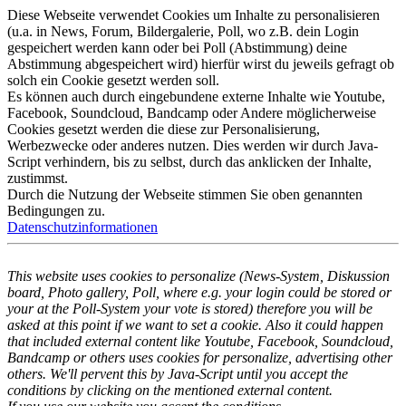
Diese Webseite verwendet Cookies um Inhalte zu personalisieren
(u.a. in News, Forum, Bildergalerie, Poll, wo z.B. dein Login
gespeichert werden kann oder bei Poll (Abstimmung) deine
Abstimmung abgespeichert wird) hierfür wirst du jeweils gefragt ob
solch ein Cookie gesetzt werden soll.
Es können auch durch eingebundene externe Inhalte wie Youtube,
Facebook, Soundcloud, Bandcamp oder Andere möglicherweise
Cookies gesetzt werden die diese zur Personalisierung,
Werbezwecke oder anderes nutzen. Dies werden wir durch Java-
Script verhindern, bis zu selbst, durch das anklicken der Inhalte,
zustimmst.
Durch die Nutzung der Webseite stimmen Sie oben genannten
Bedingungen zu.
Datenschutzinformationen
This website uses cookies to personalize (News-System, Diskussion
board, Photo gallery, Poll, where e.g. your login could be stored or
your at the Poll-System your vote is stored) therefore you will be
asked at this point if we want to set a cookie. Also it could happen
that included external content like Youtube, Facebook, Soundcloud,
Bandcamp or others uses cookies for personalize, advertising other
others. We'll pervent this by Java-Script until you accept the
conditions by clicking on the mentioned external content.