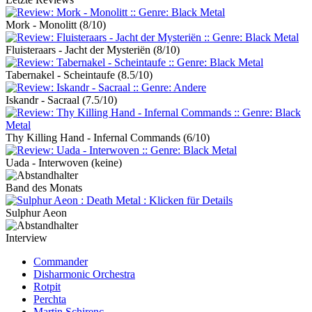
Mork - Monolitt
(8/10)
Fluisteraars - Jacht der Mysteriën
(8/10)
Tabernakel - Scheintaufe
(8.5/10)
Iskandr - Sacraal
(7.5/10)
Thy Killing Hand - Infernal Commands
(6/10)
Uada - Interwoven
(keine)
Band des Monats
Sulphur Aeon
Interview
Commander
Disharmonic Orchestra
Rotpit
Perchta
Martin Schirenc