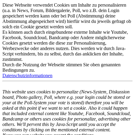
Diese Webseite verwendet Cookies um Inhalte zu personalisieren
(u.a. in News, Forum, Bildergalerie, Poll, wo z.B. dein Login
gespeichert werden kann oder bei Poll (Abstimmung) deine
Abstimmung abgespeichert wird) hierfür wirst du jeweils gefragt ob
solch ein Cookie gesetzt werden soll.
Es können auch durch eingebundene externe Inhalte wie Youtube,
Facebook, Soundcloud, Bandcamp oder Andere möglicherweise
Cookies gesetzt werden die diese zur Personalisierung,
Werbezwecke oder anderes nutzen. Dies werden wir durch Java-
Script verhindern, bis zu selbst, durch das anklicken der Inhalte,
zustimmst.
Durch die Nutzung der Webseite stimmen Sie oben genannten
Bedingungen zu.
Datenschutzinformationen
This website uses cookies to personalize (News-System, Diskussion
board, Photo gallery, Poll, where e.g. your login could be stored or
your at the Poll-System your vote is stored) therefore you will be
asked at this point if we want to set a cookie. Also it could happen
that included external content like Youtube, Facebook, Soundcloud,
Bandcamp or others uses cookies for personalize, advertising other
others. We'll pervent this by Java-Script until you accept the
conditions by clicking on the mentioned external content.