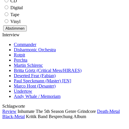
CD
Digital
Tape
Vinyl
Interview
Commander
Disharmonic Orchestra
Rotpit
Perchta
Martin Schirenc
Britta Görtz (Critical Mess/HIRAES)
Deserted Fear (Fabian)
Paul Speckmann (Master) [EN]
Marco Hont (Desaster)
Undertow
Andy Whale / Memoriam
Schlagworte
Review
Inhumate
The 5th Season
Genre
Grindcore
Death-Metal
Black-Metal
Kritik
Band
Besprechung
Album