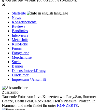
If you use our website you accept the conditions.
✖
Startseite
News
Konzertberichte
Reviews
Bandinfos
Interviews
Metal-Info
Kult-Ecke
Forum
Fotogalerie
Merchandise
Suche
Banner
Datenschutzerklärung
Disclaimer
Impressum / Anschrift
Zusatzinfo
Tausende Fotos von Live-Konzerten wie Party.San, Summer
Breeze, Death Feast, RockHard, Hell´s Pleasure, Protzen, In
Flammen und mehr findet ihr unter
KONZERTE
.