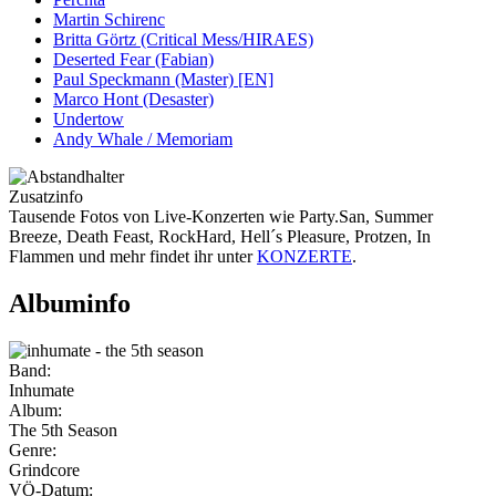
Martin Schirenc
Britta Görtz (Critical Mess/HIRAES)
Deserted Fear (Fabian)
Paul Speckmann (Master) [EN]
Marco Hont (Desaster)
Undertow
Andy Whale / Memoriam
Zusatzinfo
Tausende Fotos von Live-Konzerten wie Party.San, Summer
Breeze, Death Feast, RockHard, Hell´s Pleasure, Protzen, In
Flammen und mehr findet ihr unter
KONZERTE
.
Albuminfo
Band:
Inhumate
Album:
The 5th Season
Genre:
Grindcore
VÖ-Datum: