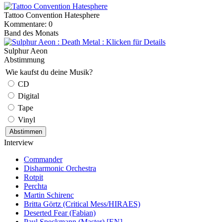
Tattoo Convention Hatesphere
Kommentare: 0
Band des Monats
Sulphur Aeon
Abstimmung
Wie kaufst du deine Musik?
CD
Digital
Tape
Vinyl
Interview
Commander
Disharmonic Orchestra
Rotpit
Perchta
Martin Schirenc
Britta Görtz (Critical Mess/HIRAES)
Deserted Fear (Fabian)
Paul Speckmann (Master) [EN]