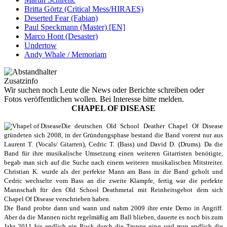
Britta Görtz (Critical Mess/HIRAES)
Deserted Fear (Fabian)
Paul Speckmann (Master) [EN]
Marco Hont (Desaster)
Undertow
Andy Whale / Memoriam
Zusatzinfo
Wir suchen noch Leute die News oder Berichte schreiben oder
Fotos veröffentlichen wollen. Bei Interesse bitte melden.
CHAPEL OF DISEASE
Die deutschen Old School Deather Chapel Of Disease
gründeten sich 2008, in der Gründungsphase bestand die Band vorerst nur aus
Laurent T. (Vocals/ Gitarren), Cedric T. (Bass) und David D. (Drums). Da die
Band für ihre musikalische Umsetzung einen weiteren Gitarristen benötigte,
begab man sich auf die Suche nach einem weiteren musikalischen Mitstreiter.
Christian K. wurde als der perfekte Mann am Bass in die Band geholt und
Cedric wechselte vom Bass an die zweite Klampfe, fertig war die perfekte
Mannschaft für den Old School Deathmetal mit Reinheitsgebot dem sich
Chapel Of Disease verschrieben haben.
Die Band probte dann und wann und nahm 2009 ihre erste Demo in Angriff.
Aber da die Mannen nicht regelmäßig am Ball blieben, dauerte es noch bis zum
Jahr 2011 bis endlich ein Ruck durch die Truppe ging und man endlich die