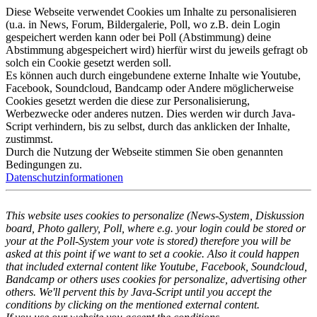
Diese Webseite verwendet Cookies um Inhalte zu personalisieren
(u.a. in News, Forum, Bildergalerie, Poll, wo z.B. dein Login
gespeichert werden kann oder bei Poll (Abstimmung) deine
Abstimmung abgespeichert wird) hierfür wirst du jeweils gefragt ob
solch ein Cookie gesetzt werden soll.
Es können auch durch eingebundene externe Inhalte wie Youtube,
Facebook, Soundcloud, Bandcamp oder Andere möglicherweise
Cookies gesetzt werden die diese zur Personalisierung,
Werbezwecke oder anderes nutzen. Dies werden wir durch Java-
Script verhindern, bis zu selbst, durch das anklicken der Inhalte,
zustimmst.
Durch die Nutzung der Webseite stimmen Sie oben genannten
Bedingungen zu.
Datenschutzinformationen
This website uses cookies to personalize (News-System, Diskussion
board, Photo gallery, Poll, where e.g. your login could be stored or
your at the Poll-System your vote is stored) therefore you will be
asked at this point if we want to set a cookie. Also it could happen
that included external content like Youtube, Facebook, Soundcloud,
Bandcamp or others uses cookies for personalize, advertising other
others. We'll pervent this by Java-Script until you accept the
conditions by clicking on the mentioned external content.