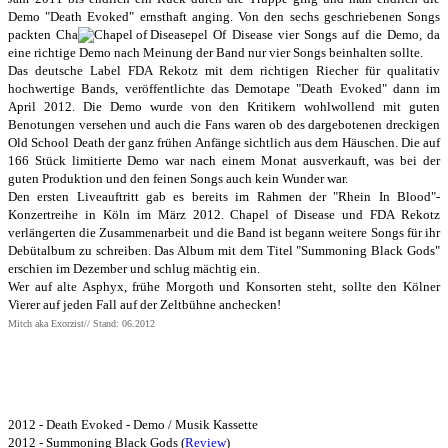
Demo "Death Evoked" ernsthaft anging. Von den sechs geschriebenen Songs
packten Cha
pel Of Disease vier Songs auf die Demo, da
eine richtige Demo nach Meinung der Band nur vier Songs beinhalten sollte.
Das deutsche Label FDA Rekotz mit dem richtigen Riecher für qualitativ
hochwertige Bands, veröffentlichte das Demotape "Death Evoked" dann im
April 2012. Die Demo wurde von den Kritikern wohlwollend mit guten
Benotungen versehen und auch die Fans waren ob des dargebotenen dreckigen
Old School Death der ganz frühen Anfänge sichtlich aus dem Häuschen. Die auf
166 Stück limitierte Demo war nach einem Monat ausverkauft, was bei der
guten Produktion und den feinen Songs auch kein Wunder war.
Den ersten Liveauftritt gab es bereits im Rahmen der "Rhein In Blood"-
Konzertreihe in Köln im März 2012. Chapel of Disease und FDA Rekotz
verlängerten die Zusammenarbeit und die Band ist begann weitere Songs für ihr
Debütalbum zu schreiben. Das Album mit dem Titel "Summoning Black Gods"
erschien im Dezember und schlug mächtig ein.
Wer auf alte Asphyx, frühe Morgoth und Konsorten steht, sollte den Kölner
Vierer auf jeden Fall auf der Zeltbühne anchecken!
Mitch aka Exorzist// Stand: 06.2012
Bisher erschienene Alben:
2012 - Death Evoked - Demo / Musik Kassette
2012 - Summoning Black Gods (
Review
)