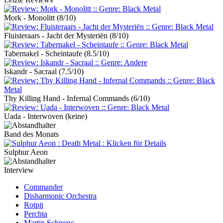
Mork - Monolitt
(8/10)
Fluisteraars - Jacht der Mysteriën
(8/10)
Tabernakel - Scheintaufe
(8.5/10)
Iskandr - Sacraal
(7.5/10)
Thy Killing Hand - Infernal Commands
(6/10)
Uada - Interwoven
(keine)
Band des Monats
Sulphur Aeon
Interview
Commander
Disharmonic Orchestra
Rotpit
Perchta
Martin Schirenc