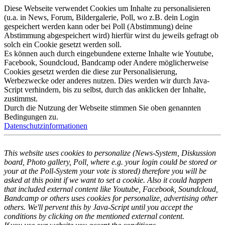
Diese Webseite verwendet Cookies um Inhalte zu personalisieren
(u.a. in News, Forum, Bildergalerie, Poll, wo z.B. dein Login
gespeichert werden kann oder bei Poll (Abstimmung) deine
Abstimmung abgespeichert wird) hierfür wirst du jeweils gefragt ob
solch ein Cookie gesetzt werden soll.
Es können auch durch eingebundene externe Inhalte wie Youtube,
Facebook, Soundcloud, Bandcamp oder Andere möglicherweise
Cookies gesetzt werden die diese zur Personalisierung,
Werbezwecke oder anderes nutzen. Dies werden wir durch Java-
Script verhindern, bis zu selbst, durch das anklicken der Inhalte,
zustimmst.
Durch die Nutzung der Webseite stimmen Sie oben genannten
Bedingungen zu.
Datenschutzinformationen
This website uses cookies to personalize (News-System, Diskussion
board, Photo gallery, Poll, where e.g. your login could be stored or
your at the Poll-System your vote is stored) therefore you will be
asked at this point if we want to set a cookie. Also it could happen
that included external content like Youtube, Facebook, Soundcloud,
Bandcamp or others uses cookies for personalize, advertising other
others. We'll pervent this by Java-Script until you accept the
conditions by clicking on the mentioned external content.