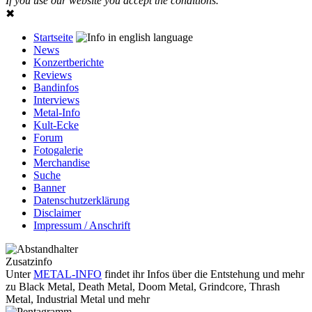
If you use our website you accept the conditions.
✖
Startseite
News
Konzertberichte
Reviews
Bandinfos
Interviews
Metal-Info
Kult-Ecke
Forum
Fotogalerie
Merchandise
Suche
Banner
Datenschutzerklärung
Disclaimer
Impressum / Anschrift
Zusatzinfo
Unter
METAL-INFO
findet ihr Infos über die Entstehung und mehr
zu Black Metal, Death Metal, Doom Metal, Grindcore, Thrash
Metal, Industrial Metal und mehr