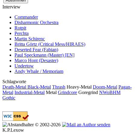
Interview
Commander
Disharmonic Orchestra
Rotpit
Perchta
Martin Schirenc
Britta Görtz (Critical Mess/HIRAES)
Deserted Fear (Fabian)
Paul Speckmann (Master) [EN]
Marco Hont (Desaster)
Undertow
Andy Whale / Memoriam
Schlagworte
Death-Metal
Black-Metal
Thrash
Heavy-Metal
Doom-Metal
Pagan-
Metal
Industrial-Metal
Metal
Grindcore
Goregrind
NWoBHM
Gothic
© 2002-2026
K.P.Lexow