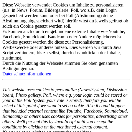
Diese Webseite verwendet Cookies um Inhalte zu personalisieren
(u.a. in News, Forum, Bildergalerie, Poll, wo z.B. dein Login
gespeichert werden kann oder bei Poll (Abstimmung) deine
Abstimmung abgespeichert wird) hierfür wirst du jeweils gefragt ob
solch ein Cookie gesetzt werden soll.
Es können auch durch eingebundene externe Inhalte wie Youtube,
Facebook, Soundcloud, Bandcamp oder Andere möglicherweise
Cookies gesetzt werden die diese zur Personalisierung,
Werbezwecke oder anderes nutzen. Dies werden wir durch Java-
Script verhindern, bis zu selbst, durch das anklicken der Inhalte,
zustimmst.
Durch die Nutzung der Webseite stimmen Sie oben genannten
Bedingungen zu.
Datenschutzinformationen
This website uses cookies to personalize (News-System, Diskussion
board, Photo gallery, Poll, where e.g. your login could be stored or
your at the Poll-System your vote is stored) therefore you will be
asked at this point if we want to set a cookie. Also it could happen
that included external content like Youtube, Facebook, Soundcloud,
Bandcamp or others uses cookies for personalize, advertising other
others. We'll pervent this by Java-Script until you accept the
conditions by clicking on the mentioned external content.