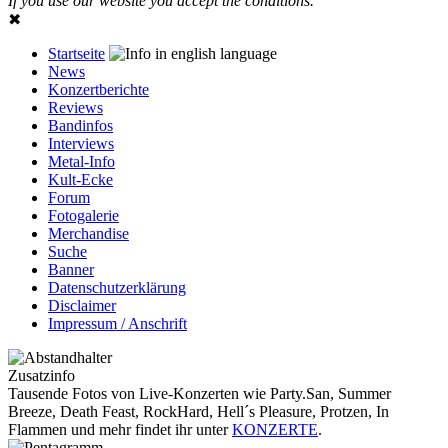
If you use our website you accept the conditions.
✖
Startseite
News
Konzertberichte
Reviews
Bandinfos
Interviews
Metal-Info
Kult-Ecke
Forum
Fotogalerie
Merchandise
Suche
Banner
Datenschutzerklärung
Disclaimer
Impressum / Anschrift
Zusatzinfo
Tausende Fotos von Live-Konzerten wie Party.San, Summer
Breeze, Death Feast, RockHard, Hell´s Pleasure, Protzen, In
Flammen und mehr findet ihr unter
KONZERTE
.