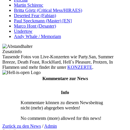
Martin Schirenc
Britta Görtz (Critical Mess/HIRAES)
Deserted Fear (Fabian)
Paul Speckmann (Master) [EN]
Marco Hont (Desaster)
Undertow
Andy Whale / Memoriam
Zusatzinfo
Tausende Fotos von Live-Konzerten wie Party.San, Summer
Breeze, Death Feast, RockHard, Hell´s Pleasure, Protzen, In
Flammen und mehr findet ihr unter
KONZERTE
.
Kommentare zur News
Info
Kommentare können zu diesem Newsbeitrag
nicht (mehr) abgegeben werden!
No comments (more) allowed for this news!
Zurück zu den News
/
Admin