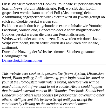
Diese Webseite verwendet Cookies um Inhalte zu personalisieren
(u.a. in News, Forum, Bildergalerie, Poll, wo z.B. dein Login
gespeichert werden kann oder bei Poll (Abstimmung) deine
Abstimmung abgespeichert wird) hierfür wirst du jeweils gefragt ob
solch ein Cookie gesetzt werden soll.
Es können auch durch eingebundene externe Inhalte wie Youtube,
Facebook, Soundcloud, Bandcamp oder Andere möglicherweise
Cookies gesetzt werden die diese zur Personalisierung,
Werbezwecke oder anderes nutzen. Dies werden wir durch Java-
Script verhindern, bis zu selbst, durch das anklicken der Inhalte,
zustimmst.
Durch die Nutzung der Webseite stimmen Sie oben genannten
Bedingungen zu.
Datenschutzinformationen
This website uses cookies to personalize (News-System, Diskussion
board, Photo gallery, Poll, where e.g. your login could be stored or
your at the Poll-System your vote is stored) therefore you will be
asked at this point if we want to set a cookie. Also it could happen
that included external content like Youtube, Facebook, Soundcloud,
Bandcamp or others uses cookies for personalize, advertising other
others. We'll pervent this by Java-Script until you accept the
conditions by clicking on the mentioned external content.