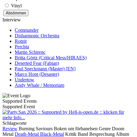
Vinyl
Interview
Commander
Disharmonic Orchestra
Rotpit
Perchta
Martin Schirenc
Britta Görtz (Critical Mess/HIRAES)
Deserted Fear (Fabian)
Paul Speckmann (Master) [EN]
Marco Hont (Desaster)
Undertow
Andy Whale / Memoriam
Supported Events
Supported Event
Schlagworte
Review
Burning Saviours
Boken om förbanelsen
Genre
Doom
Metal
Death-Metal
Black-Metal
Kritik
Band
Besprechung
Album