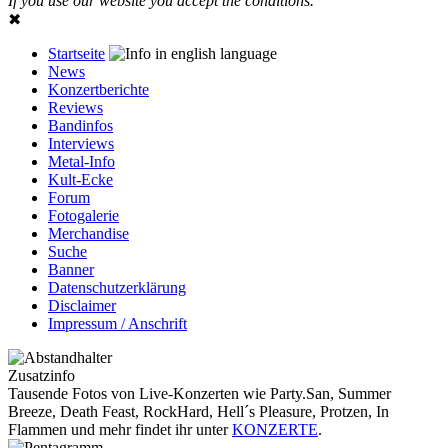
If you use our website you accept the conditions.
✖
Startseite
News
Konzertberichte
Reviews
Bandinfos
Interviews
Metal-Info
Kult-Ecke
Forum
Fotogalerie
Merchandise
Suche
Banner
Datenschutzerklärung
Disclaimer
Impressum / Anschrift
Zusatzinfo
Tausende Fotos von Live-Konzerten wie Party.San, Summer
Breeze, Death Feast, RockHard, Hell´s Pleasure, Protzen, In
Flammen und mehr findet ihr unter
KONZERTE
.