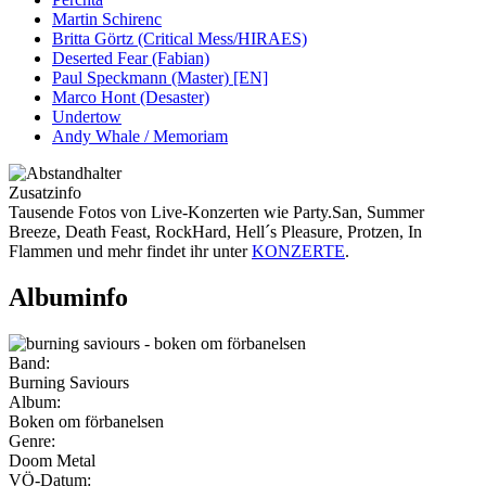
Martin Schirenc
Britta Görtz (Critical Mess/HIRAES)
Deserted Fear (Fabian)
Paul Speckmann (Master) [EN]
Marco Hont (Desaster)
Undertow
Andy Whale / Memoriam
Zusatzinfo
Tausende Fotos von Live-Konzerten wie Party.San, Summer
Breeze, Death Feast, RockHard, Hell´s Pleasure, Protzen, In
Flammen und mehr findet ihr unter
KONZERTE
.
Albuminfo
Band:
Burning Saviours
Album:
Boken om förbanelsen
Genre:
Doom Metal
VÖ-Datum: