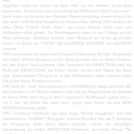
wird.
Gegründet wurde die Combo im Jahre 1990 von den Brüdern Tyrant (Erik
Gustavsson - bestial holocaust bass/guitar) und Hellbutcher (Pelle Gustavsson -
death vomit vocals) sowie dem Drummer Demon (pounding disaster drums). Ein
Jahr später stieß Morbid Slaughter als Gitarrist dazu. Anfang 1993 erschien ihr
erstes Demo "Unholy Death Demo", das Cover Artwork wurde noch von
Hellbutcher selbst gemalt. Die Metalmagazine waren ob der 2 Songs auf der
Demo überrascht: Nifelheim lieferten einen Musikstil der an die glorreichen
Zeiten von Bands wie VENOM, HELLHAMMER, BATHORY oder MAYHEM
erinnerte.
1994 unterschreibt die Band einen Vertrag bei Necropolis Records. Im gleichen
Jahr wurde Morbid Slaughter aus der Band geworfen und im Studio Fredman,
mit den beiden Gast-Gitarristen John Zweetsloot (Ex-DISSECTION) und Jon
Nodtveidt (DISSECTION), das Debut Album, welches den Namen der Band
trägt, aufgenommen. Übrigens ist es den Nifelheimern seither verboten einen
Fuß in das Studio Fredman zu setzen...
1995 stößt Per "Goat" Alexandersson (ex SATANIZED) als Sänger zur Band. Mit
dem Vulcano Cover "Witches sabbath" und Goat als Sänger steuern die Mannen
im Januar 1996 einen Song zu dem Compilation "Headbangers against disco -
vol 2" bei. Im selben Jahr muss Goat, wegen eines Streits um eine IRON
MAIDEN Aufnahme, gehen.
1997 erscheinen Nifelheim mit dem Song "Hellish blasphemy" auf dem
Soundtrack zu "GUMMO" (Polygram / London Records). Hier saß T. Kjellgren
am Schlagzeug. Ende dieses Jahres erscheint, wieder mit tatkräftiger
Unterstützung der beiden DISSECTION Gitarristen, das zweite Album "The