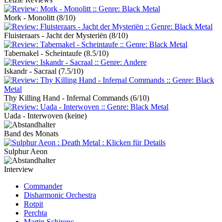
Mork - Monolitt
(8/10)
Fluisteraars - Jacht der Mysteriën
(8/10)
Tabernakel - Scheintaufe
(8.5/10)
Iskandr - Sacraal
(7.5/10)
Thy Killing Hand - Infernal Commands
(6/10)
Uada - Interwoven
(keine)
Band des Monats
Sulphur Aeon
Interview
Commander
Disharmonic Orchestra
Rotpit
Perchta
Martin Schirenc