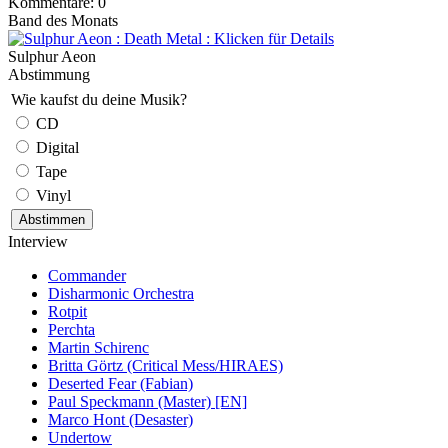
Kommentare: 0
Band des Monats
Sulphur Aeon
Abstimmung
Wie kaufst du deine Musik?
CD
Digital
Tape
Vinyl
Interview
Commander
Disharmonic Orchestra
Rotpit
Perchta
Martin Schirenc
Britta Görtz (Critical Mess/HIRAES)
Deserted Fear (Fabian)
Paul Speckmann (Master) [EN]
Marco Hont (Desaster)
Undertow