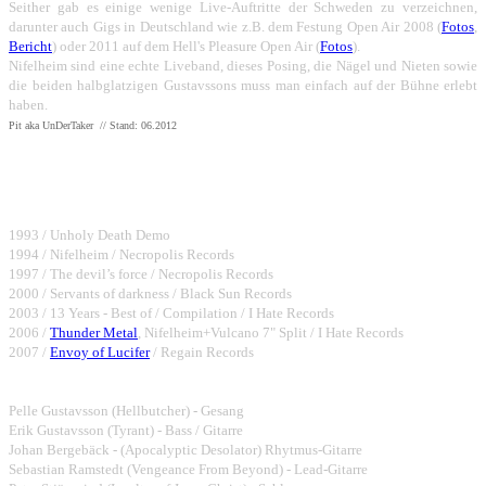
Seither gab es einige wenige Live-Auftritte der Schweden zu verzeichnen,
darunter auch Gigs in Deutschland wie z.B. dem Festung Open Air 2008 (
Fotos
,
Bericht
) oder 2011 auf dem Hell's Pleasure Open Air (
Fotos
).
Nifelheim sind eine echte Liveband, dieses Posing, die Nägel und Nieten sowie
die beiden halbglatzigen Gustavssons muss man einfach auf der Bühne erlebt
haben.
Pit aka UnDerTaker // Stand: 06.2012
Bisher erschienene Alben:
1993 / Unholy Death Demo
1994 / Nifelheim / Necropolis Records
1997 / The devil’s force / Necropolis Records
2000 / Servants of darkness / Black Sun Records
2003 / 13 Years - Best of / Compilation / I Hate Records
2006 /
Thunder Metal
, Nifelheim+Vulcano 7" Split / I Hate Records
2007 /
Envoy of Lucifer
/ Regain Records
Bandmembers:
Pelle Gustavsson (Hellbutcher) - Gesang
Erik Gustavsson (Tyrant) - Bass / Gitarre
Johan Bergebäck - (Apocalyptic Desolator) Rhytmus-Gitarre
Sebastian Ramstedt (Vengeance From Beyond) - Lead-Gitarre