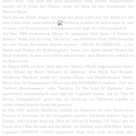
devil’s force” was auch den oben genannten Song enthält. Aufgenommen
wurden die 8 Songs des Albums, sowie der Song für den Soundtrack, bei
Maestro Musik.
Nach diesem Album stiegen die Jungs bei ihren Label aus. Die Band war mit
dem Label nicht mehr zufrieden
und
es wurde von Provinzidioten, Inkompetenz uvm. bzgl. des Label gemunkelt.
Auf dem 1998 erschienenen Album "In conspiracy With Satan - A Tribute to
Bathory" findet sich der Song "Die in fire" von Nifelheim. Ende 1999 übernahm
der neue Mann, Devastator (Martin Axenrot - OPETH, BLOODBATH, ...), die
Drums und Demon die Rythmusgitarre. Kurze Zeit später musste Demon die
Band verlassen, da man nach Jahren erkannt hatte, dass Demon nie wirklich in
die Band passte.
Im August 2000 erscheint dann dass bei Maestro Musik aufgenommene bisher
letzte Album der Band "Servants Of Darkness" über Black Sun Records.
Nifelheims Musikstil wurde bei diesem Album vom Brasilianischen Death-
Metal dem Ost-Europäischen Metal und dem NWOBHM beeinflusst. Titel wie
"Sadistic Bloodmassacre" oder "Sacrifice To The Lord Of Darkness" dazu
marschieren zwischendurch auch mal die Legionen Satans, wie in "War Of
Demon (Armageddon)" geben klar die Richtung vor. Nifelheim schaffte es
wieder einmal dass die Songs fett grooven.
Im Mai 2001 spielten Nifelheim erstmals als Headliner bei dem 2heavy4you
Festival in Schweden. In den Folgejahren spielten Nifelheim mehrere Gigs in
Europa. 2003 kommt dann ein "Best of" Album (!) Namens "13 Years" mit 13
Tracks über I Hate Records auf den Markt. Als Gitarrist wird 2004 Mika 'Sadist'
Leppänen (SERPENT LIGHT) angeheuert. Fragt mich nicht seit wann, aber