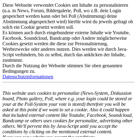
Diese Webseite verwendet Cookies um Inhalte zu personalisieren
(u.a. in News, Forum, Bildergalerie, Poll, wo z.B. dein Login
gespeichert werden kann oder bei Poll (Abstimmung) deine
Abstimmung abgespeichert wird) hierfür wirst du jeweils gefragt ob
solch ein Cookie gesetzt werden soll.
Es können auch durch eingebundene externe Inhalte wie Youtube,
Facebook, Soundcloud, Bandcamp oder Andere möglicherweise
Cookies gesetzt werden die diese zur Personalisierung,
Werbezwecke oder anderes nutzen. Dies werden wir durch Java-
Script verhindern, bis zu selbst, durch das anklicken der Inhalte,
zustimmst.
Durch die Nutzung der Webseite stimmen Sie oben genannten
Bedingungen zu.
Datenschutzinformationen
This website uses cookies to personalize (News-System, Diskussion
board, Photo gallery, Poll, where e.g. your login could be stored or
your at the Poll-System your vote is stored) therefore you will be
asked at this point if we want to set a cookie. Also it could happen
that included external content like Youtube, Facebook, Soundcloud,
Bandcamp or others uses cookies for personalize, advertising other
others. We'll pervent this by Java-Script until you accept the
conditions by clicking on the mentioned external content.