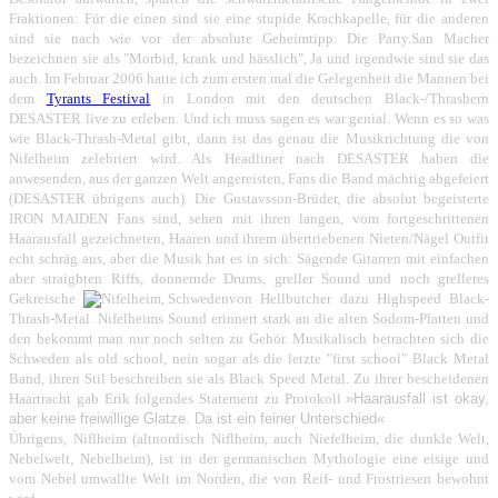
Fraktionen: Für die einen sind sie eine stupide Krachkapelle, für die anderen
sind sie nach wie vor der absolute Geheimtipp. Die Party.San Macher
bezeichnen sie als "Morbid, krank und hässlich", Ja und irgendwie sind sie das
auch. Im Februar 2006 hatte ich zum ersten mal die Gelegenheit die Mannen bei
dem
Tyrants Festival
in London mit den deutschen Black-/Thrashern
DESASTER live zu erleben. Und ich muss sagen es war genial. Wenn es so was
wie Black-Thrash-Metal gibt, dann ist das genau die Musikrichtung die von
Nifelheim zelebriert wird. Als Headliner nach DESASTER haben die
anwesenden, aus der ganzen Welt angereisten, Fans die Band mächtig abgefeiert
(DESASTER übrigens auch). Die Gustavsson-Brüder, die absolut begeisterte
IRON MAIDEN Fans sind, sehen mit ihren langen, vom fortgeschrittenen
Haarausfall gezeichneten, Haaren und ihrem übertriebenen Nieten/Nägel Outfit
echt schräg aus, aber die Musik hat es in sich: Sägende Gitarren mit einfachen
aber straighten Riffs, donnernde Drums, greller Sound und noch grelleres
Gekreische
von Hellbutcher dazu Highspeed Black-
Thrash-Metal. Nifelheims Sound erinnert stark an die alten Sodom-Platten und
den bekommt man nur noch selten zu Gehör. Musikalisch betrachten sich die
Schweden als old school, nein sogar als die letzte "first school" Black Metal
Band, ihren Stil beschreiben sie als Black Speed Metal. Zu ihrer bescheidenen
Haartracht gab Erik folgendes Statement zu Protokoll
»Haarausfall ist okay,
aber keine freiwillige Glatze. Da ist ein feiner Unterschied«
Übrigens, Niflheim (altnordisch Niflheim, auch Niefelheim, die dunkle Welt,
Nebelwelt, Nebelheim), ist in der germanischen Mythologie eine eisige und
vom Nebel umwallte Welt im Norden, die von Reif- und Frostriesen bewohnt