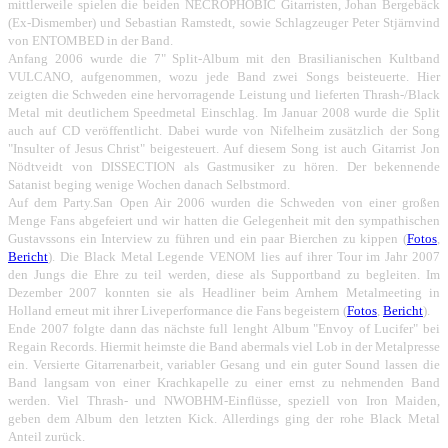
mittlerweile spielen die beiden NECROPHOBIC Gitarristen, Johan Bergebäck
(Ex-Dismember) und Sebastian Ramstedt, sowie Schlagzeuger Peter Stjärnvind
von ENTOMBED in der Band.
Anfang 2006 wurde die 7" Split-Album mit den Brasilianischen Kultband
VULCANO, aufgenommen, wozu jede Band zwei Songs beisteuerte. Hier
zeigten die Schweden eine hervorragende Leistung und lieferten Thrash-/Black
Metal mit deutlichem Speedmetal Einschlag. Im Januar 2008 wurde die Split
auch auf CD veröffentlicht. Dabei wurde von Nifelheim zusätzlich der Song
"Insulter of Jesus Christ" beigesteuert. Auf diesem Song ist auch Gitarrist Jon
Nödtveidt von DISSECTION als Gastmusiker zu hören. Der bekennende
Satanist beging wenige Wochen danach Selbstmord.
Auf dem Party.San Open Air 2006 wurden die Schweden von einer großen
Menge Fans abgefeiert und wir hatten die Gelegenheit mit den sympathischen
Gustavssons ein Interview zu führen und ein paar Bierchen zu kippen (
Fotos
,
Bericht
). Die Black Metal Legende VENOM lies auf ihrer Tour im Jahr 2007
den Jungs die Ehre zu teil werden, diese als Supportband zu begleiten. Im
Dezember 2007 konnten sie als Headliner beim Arnhem Metalmeeting in
Holland erneut mit ihrer Liveperformance die Fans begeistern (
Fotos
,
Bericht
).
Ende 2007 folgte dann das nächste full lenght Album "Envoy of Lucifer" bei
Regain Records. Hiermit heimste die Band abermals viel Lob in der Metalpresse
ein. Versierte Gitarrenarbeit, variabler Gesang und ein guter Sound lassen die
Band langsam von einer Krachkapelle zu einer ernst zu nehmenden Band
werden. Viel Thrash- und NWOBHM-Einflüsse, speziell von Iron Maiden,
geben dem Album den letzten Kick. Allerdings ging der rohe Black Metal
Anteil zurück.