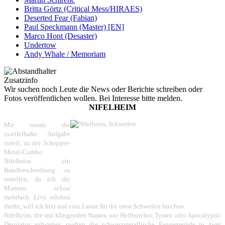
Britta Görtz (Critical Mess/HIRAES)
Deserted Fear (Fabian)
Paul Speckmann (Master) [EN]
Marco Hont (Desaster)
Undertow
Andy Whale / Memoriam
Zusatzinfo
Wir suchen noch Leute die News oder Berichte schreiben oder
Fotos veröffentlichen wollen. Bei Interesse bitte melden.
NIFELHEIM
Mir wurde die
zweifelhafte Aufgabe
zuteil, zu der Schepper-
Metal-Combo
Nifelheim ein
Bandbeschreibung zu
erstellen, da ich die
Mannen schon
mehrfach Live erleben
durfte, will ich hier mal eine Lanze für die irren Schweden brechen.
Nifelheim, die mit klingenden Namen wie Hellbutcher, Tyrant oder Apocalyptic
Desolator aufwarten, spalten die schwarzmetallische Fangemeinde in zwei