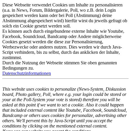
Diese Webseite verwendet Cookies um Inhalte zu personalisieren
(u.a. in News, Forum, Bildergalerie, Poll, wo z.B. dein Login
gespeichert werden kann oder bei Poll (Abstimmung) deine
Abstimmung abgespeichert wird) hierfür wirst du jeweils gefragt ob
solch ein Cookie gesetzt werden soll.
Es können auch durch eingebundene externe Inhalte wie Youtube,
Facebook, Soundcloud, Bandcamp oder Andere möglicherweise
Cookies gesetzt werden die diese zur Personalisierung,
Werbezwecke oder anderes nutzen. Dies werden wir durch Java-
Script verhindern, bis zu selbst, durch das anklicken der Inhalte,
zustimmst.
Durch die Nutzung der Webseite stimmen Sie oben genannten
Bedingungen zu.
Datenschutzinformationen
This website uses cookies to personalize (News-System, Diskussion
board, Photo gallery, Poll, where e.g. your login could be stored or
your at the Poll-System your vote is stored) therefore you will be
asked at this point if we want to set a cookie. Also it could happen
that included external content like Youtube, Facebook, Soundcloud,
Bandcamp or others uses cookies for personalize, advertising other
others. We'll pervent this by Java-Script until you accept the
conditions by clicking on the mentioned external content.