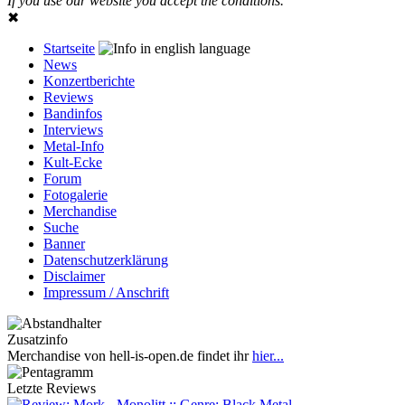
If you use our website you accept the conditions.
✖
Startseite
News
Konzertberichte
Reviews
Bandinfos
Interviews
Metal-Info
Kult-Ecke
Forum
Fotogalerie
Merchandise
Suche
Banner
Datenschutzerklärung
Disclaimer
Impressum / Anschrift
Zusatzinfo
Merchandise von hell-is-open.de findet ihr
hier...
Letzte Reviews