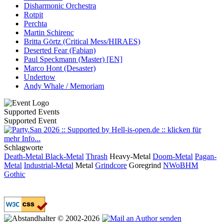
Disharmonic Orchestra
Rotpit
Perchta
Martin Schirenc
Britta Görtz (Critical Mess/HIRAES)
Deserted Fear (Fabian)
Paul Speckmann (Master) [EN]
Marco Hont (Desaster)
Undertow
Andy Whale / Memoriam
Supported Events
Supported Event
Schlagworte
Death-Metal
Black-Metal
Thrash
Heavy-Metal
Doom-Metal
Pagan-
Metal
Industrial-Metal
Metal
Grindcore
Goregrind
NWoBHM
Gothic
© 2002-2026