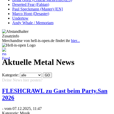
Deserted Fear (Fabian)
Paul Speckmann (Master) [EN]
Marco Hont (Desaster)
Undertow
Andy Whale / Memoriam
Zusatzinfo
Merchandise von hell-is-open.de findet ihr
hier...
Aktuelle Metal News
Kategorie:
Deine News hier posten?
Hier klicken...
FLESHCRAWL zu Gast beim Party.San
2026
- vom 07.12.2025, 11:47
Kategorie:
Musik