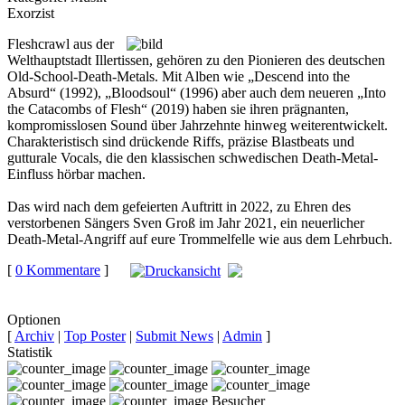
Exorzist
Fleshcrawl aus der
Welthauptstadt Illertissen, gehören zu den Pionieren des deutschen
Old-School-Death-Metals. Mit Alben wie „Descend into the
Absurd“ (1992), „Bloodsoul“ (1996) aber auch dem neueren „Into
the Catacombs of Flesh“ (2019) haben sie ihren prägnanten,
kompromisslosen Sound über Jahrzehnte hinweg weiterentwickelt.
Charakteristisch sind drückende Riffs, präzise Blastbeats und
gutturale Vocals, die den klassischen schwedischen Death-Metal-
Einfluss hörbar machen.
Das wird nach dem gefeierten Auftritt in 2022, zu Ehren des
verstorbenen Sängers Sven Groß im Jahr 2021, ein neuerlicher
Death-Metal-Angriff auf eure Trommelfelle wie aus dem Lehrbuch.
[
0 Kommentare
]
auf
Facebook teilen
Optionen
[
Archiv
|
Top Poster
|
Submit News
|
Admin
]
Statistik
Besucher