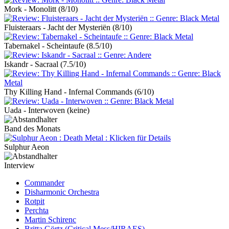
Mork - Monolitt
(8/10)
Fluisteraars - Jacht der Mysteriën
(8/10)
Tabernakel - Scheintaufe
(8.5/10)
Iskandr - Sacraal
(7.5/10)
Thy Killing Hand - Infernal Commands
(6/10)
Uada - Interwoven
(keine)
Band des Monats
Sulphur Aeon
Interview
Commander
Disharmonic Orchestra
Rotpit
Perchta
Martin Schirenc
Britta Görtz (Critical Mess/HIRAES)