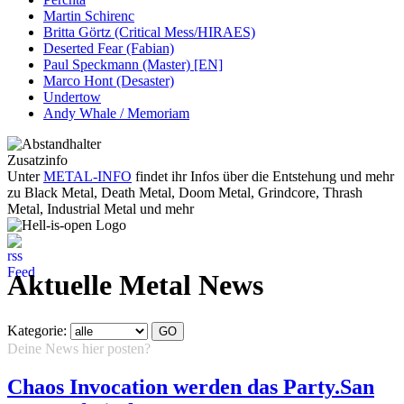
Martin Schirenc
Britta Görtz (Critical Mess/HIRAES)
Deserted Fear (Fabian)
Paul Speckmann (Master) [EN]
Marco Hont (Desaster)
Undertow
Andy Whale / Memoriam
Zusatzinfo
Unter
METAL-INFO
findet ihr Infos über die Entstehung und mehr
zu Black Metal, Death Metal, Doom Metal, Grindcore, Thrash
Metal, Industrial Metal und mehr
Aktuelle Metal News
Kategorie:
Deine News hier posten?
Hier klicken...
Chaos Invocation werden das Party.San