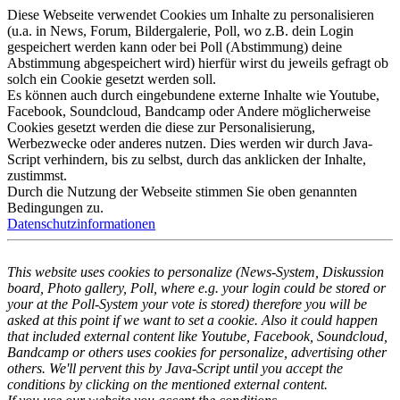
Diese Webseite verwendet Cookies um Inhalte zu personalisieren
(u.a. in News, Forum, Bildergalerie, Poll, wo z.B. dein Login
gespeichert werden kann oder bei Poll (Abstimmung) deine
Abstimmung abgespeichert wird) hierfür wirst du jeweils gefragt ob
solch ein Cookie gesetzt werden soll.
Es können auch durch eingebundene externe Inhalte wie Youtube,
Facebook, Soundcloud, Bandcamp oder Andere möglicherweise
Cookies gesetzt werden die diese zur Personalisierung,
Werbezwecke oder anderes nutzen. Dies werden wir durch Java-
Script verhindern, bis zu selbst, durch das anklicken der Inhalte,
zustimmst.
Durch die Nutzung der Webseite stimmen Sie oben genannten
Bedingungen zu.
Datenschutzinformationen
This website uses cookies to personalize (News-System, Diskussion
board, Photo gallery, Poll, where e.g. your login could be stored or
your at the Poll-System your vote is stored) therefore you will be
asked at this point if we want to set a cookie. Also it could happen
that included external content like Youtube, Facebook, Soundcloud,
Bandcamp or others uses cookies for personalize, advertising other
others. We'll pervent this by Java-Script until you accept the
conditions by clicking on the mentioned external content.