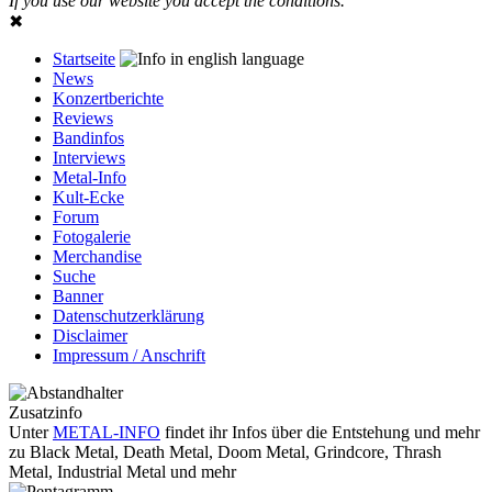
If you use our website you accept the conditions.
✖
Startseite
News
Konzertberichte
Reviews
Bandinfos
Interviews
Metal-Info
Kult-Ecke
Forum
Fotogalerie
Merchandise
Suche
Banner
Datenschutzerklärung
Disclaimer
Impressum / Anschrift
Zusatzinfo
Unter
METAL-INFO
findet ihr Infos über die Entstehung und mehr
zu Black Metal, Death Metal, Doom Metal, Grindcore, Thrash
Metal, Industrial Metal und mehr