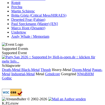
Rotpit
Perchta
Martin Schirenc
Britta Görtz (Critical Mess/HIRAES)
Deserted Fear (Fabian)
Paul Speckmann (Master) [EN]
Marco Hont (Desaster)
Undertow
Andy Whale / Memoriam
Supported Events
Supported Event
Schlagworte
Death-Metal
Black-Metal
Thrash
Heavy-Metal
Doom-Metal
Pagan-
Metal
Industrial-Metal
Metal
Grindcore
Goregrind
NWoBHM
Gothic
© 2002-2026
K.P.Lexow