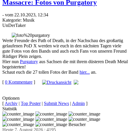
Massacre: Fotos von Purgatory
- vom 22.10.2023, 12:34
Kategorie:
Musik
UnDerTaker
Werte Freunde des Path of Death, in der Nachschau des großartig
gelaufenen PoD X werden wir euch in den nächsten Tagen viele
gute Fotos von den Bands und auch euch Fans von unseren Freund
Rüdiger Plein zeigen.
Hier nun
Purgatory
aus Sachsen die mit ihrem düsteren Death Metal
begeisterten!
Schaut euch die 27 tollen Fotos der Band
hier...
an.
[
0 Kommentare
]
auf
Facebook teilen
Optionen
[
Archiv
|
Top Poster
|
Submit News
|
Admin
]
Statistik
Besucher
Heute 7. August 2026 : 4195