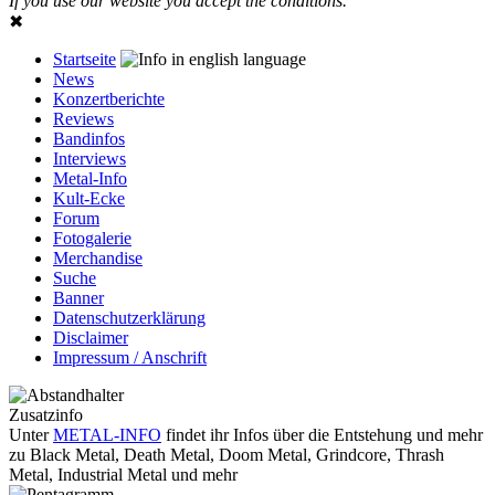
If you use our website you accept the conditions.
✖
Startseite
News
Konzertberichte
Reviews
Bandinfos
Interviews
Metal-Info
Kult-Ecke
Forum
Fotogalerie
Merchandise
Suche
Banner
Datenschutzerklärung
Disclaimer
Impressum / Anschrift
Zusatzinfo
Unter
METAL-INFO
findet ihr Infos über die Entstehung und mehr
zu Black Metal, Death Metal, Doom Metal, Grindcore, Thrash
Metal, Industrial Metal und mehr