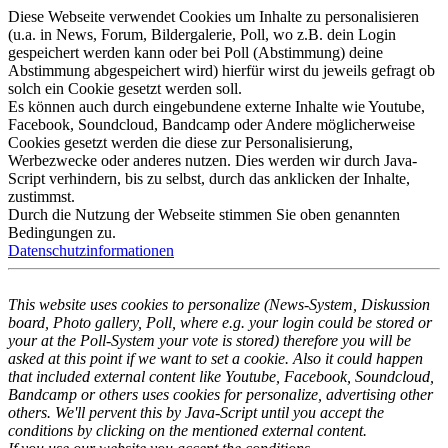
Diese Webseite verwendet Cookies um Inhalte zu personalisieren
(u.a. in News, Forum, Bildergalerie, Poll, wo z.B. dein Login
gespeichert werden kann oder bei Poll (Abstimmung) deine
Abstimmung abgespeichert wird) hierfür wirst du jeweils gefragt ob
solch ein Cookie gesetzt werden soll.
Es können auch durch eingebundene externe Inhalte wie Youtube,
Facebook, Soundcloud, Bandcamp oder Andere möglicherweise
Cookies gesetzt werden die diese zur Personalisierung,
Werbezwecke oder anderes nutzen. Dies werden wir durch Java-
Script verhindern, bis zu selbst, durch das anklicken der Inhalte,
zustimmst.
Durch die Nutzung der Webseite stimmen Sie oben genannten
Bedingungen zu.
Datenschutzinformationen
This website uses cookies to personalize (News-System, Diskussion
board, Photo gallery, Poll, where e.g. your login could be stored or
your at the Poll-System your vote is stored) therefore you will be
asked at this point if we want to set a cookie. Also it could happen
that included external content like Youtube, Facebook, Soundcloud,
Bandcamp or others uses cookies for personalize, advertising other
others. We'll pervent this by Java-Script until you accept the
conditions by clicking on the mentioned external content.