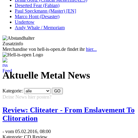
Deserted Fear (Fabian)
Paul Speckmann (Master) [EN]
Marco Hont (Desaster)
Undertow
Andy Whale / Memoriam
Zusatzinfo
Merchandise von hell-is-open.de findet ihr
hier...
Aktuelle Metal News
Kategorie:
Deine News hier posten?
Hier klicken...
Review: Cliteater - From Enslavement To
Clitoration
- vom 05.02.2016, 08:00
Kategorie:
CD Review