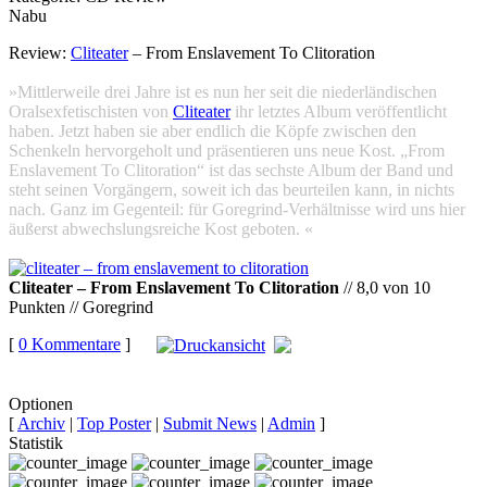
Nabu
Review:
Cliteater
– From Enslavement To Clitoration
»Mittlerweile drei Jahre ist es nun her seit die niederländischen
Oralsexfetischisten von
Cliteater
ihr letztes Album veröffentlicht
haben. Jetzt haben sie aber endlich die Köpfe zwischen den
Schenkeln hervorgeholt und präsentieren uns neue Kost. „From
Enslavement To Clitoration“ ist das sechste Album der Band und
steht seinen Vorgängern, soweit ich das beurteilen kann, in nichts
nach. Ganz im Gegenteil: für Goregrind-Verhältnisse wird uns hier
äußerst abwechslungsreiche Kost geboten. «
Cliteater – From Enslavement To Clitoration
// 8,0 von 10
Punkten // Goregrind
[
0 Kommentare
]
auf
Facebook teilen
Optionen
[
Archiv
|
Top Poster
|
Submit News
|
Admin
]
Statistik