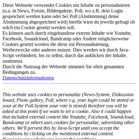
Diese Webseite verwendet Cookies um Inhalte zu personalisieren
(u.a. in News, Forum, Bildergalerie, Poll, wo z.B. dein Login
gespeichert werden kann oder bei Poll (Abstimmung) deine
Abstimmung abgespeichert wird) hierfür wirst du jeweils gefragt ob
solch ein Cookie gesetzt werden soll.
Es können auch durch eingebundene externe Inhalte wie Youtube,
Facebook, Soundcloud, Bandcamp oder Andere möglicherweise
Cookies gesetzt werden die diese zur Personalisierung,
Werbezwecke oder anderes nutzen. Dies werden wir durch Java-
Script verhindern, bis zu selbst, durch das anklicken der Inhalte,
zustimmst.
Durch die Nutzung der Webseite stimmen Sie oben genannten
Bedingungen zu.
Datenschutzinformationen
This website uses cookies to personalize (News-System, Diskussion
board, Photo gallery, Poll, where e.g. your login could be stored or
your at the Poll-System your vote is stored) therefore you will be
asked at this point if we want to set a cookie. Also it could happen
that included external content like Youtube, Facebook, Soundcloud,
Bandcamp or others uses cookies for personalize, advertising other
others. We'll pervent this by Java-Script until you accept the
conditions by clicking on the mentioned external content.