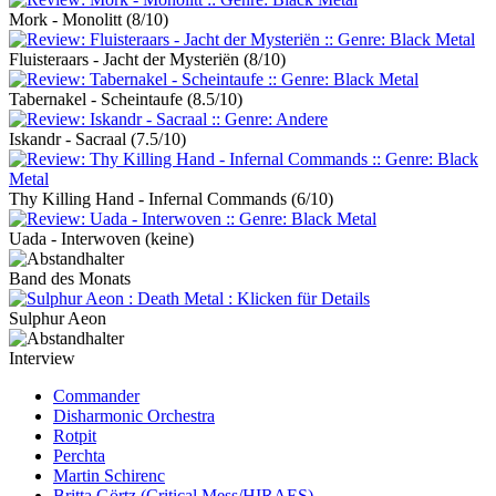
Mork - Monolitt
(8/10)
Fluisteraars - Jacht der Mysteriën
(8/10)
Tabernakel - Scheintaufe
(8.5/10)
Iskandr - Sacraal
(7.5/10)
Thy Killing Hand - Infernal Commands
(6/10)
Uada - Interwoven
(keine)
Band des Monats
Sulphur Aeon
Interview
Commander
Disharmonic Orchestra
Rotpit
Perchta
Martin Schirenc
Britta Görtz (Critical Mess/HIRAES)