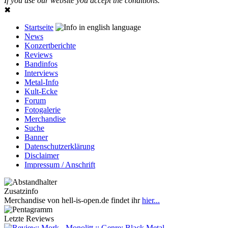
If you use our website you accept the conditions.
✖
Startseite
News
Konzertberichte
Reviews
Bandinfos
Interviews
Metal-Info
Kult-Ecke
Forum
Fotogalerie
Merchandise
Suche
Banner
Datenschutzerklärung
Disclaimer
Impressum / Anschrift
Zusatzinfo
Merchandise von hell-is-open.de findet ihr
hier...
Letzte Reviews