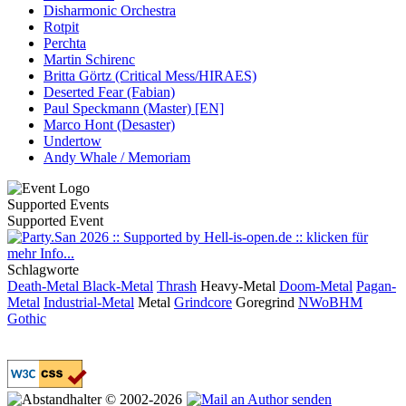
Disharmonic Orchestra
Rotpit
Perchta
Martin Schirenc
Britta Görtz (Critical Mess/HIRAES)
Deserted Fear (Fabian)
Paul Speckmann (Master) [EN]
Marco Hont (Desaster)
Undertow
Andy Whale / Memoriam
Supported Events
Supported Event
Schlagworte
Death-Metal
Black-Metal
Thrash
Heavy-Metal
Doom-Metal
Pagan-
Metal
Industrial-Metal
Metal
Grindcore
Goregrind
NWoBHM
Gothic
© 2002-2026