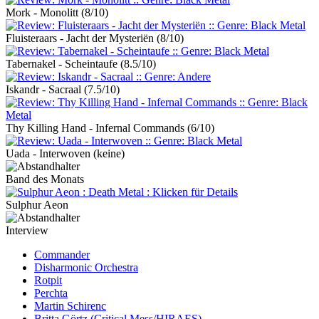
Mork - Monolitt
(8/10)
Fluisteraars - Jacht der Mysteriën
(8/10)
Tabernakel - Scheintaufe
(8.5/10)
Iskandr - Sacraal
(7.5/10)
Thy Killing Hand - Infernal Commands
(6/10)
Uada - Interwoven
(keine)
Band des Monats
Sulphur Aeon
Interview
Commander
Disharmonic Orchestra
Rotpit
Perchta
Martin Schirenc
Britta Görtz (Critical Mess/HIRAES)