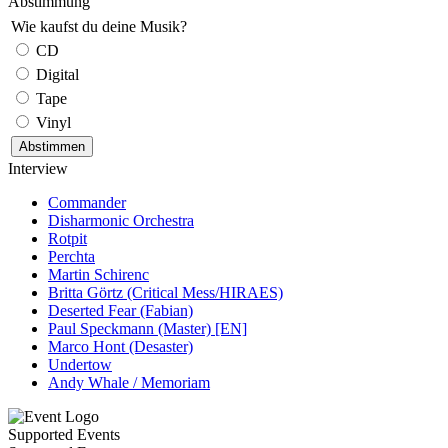
Abstimmung
Wie kaufst du deine Musik?
CD
Digital
Tape
Vinyl
Interview
Commander
Disharmonic Orchestra
Rotpit
Perchta
Martin Schirenc
Britta Görtz (Critical Mess/HIRAES)
Deserted Fear (Fabian)
Paul Speckmann (Master) [EN]
Marco Hont (Desaster)
Undertow
Andy Whale / Memoriam
Supported Events