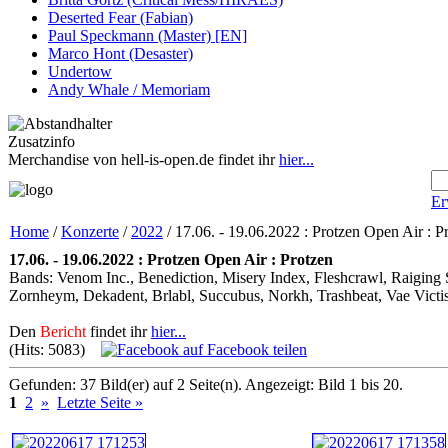
Deserted Fear (Fabian)
Paul Speckmann (Master) [EN]
Marco Hont (Desaster)
Undertow
Andy Whale / Memoriam
Zusatzinfo
Merchandise von hell-is-open.de findet ihr
hier...
Er
Home
/
Konzerte
/
2022
/ 17.06. - 19.06.2022 : Protzen Open Air : P
17.06. - 19.06.2022 : Protzen Open Air : Protzen
Bands: Venom Inc., Benediction, Misery Index, Fleshcrawl, Raiging 
Zornheym, Dekadent, Brlabl, Succubus, Norkh, Trashbeat, Vae Victi
Den
Bericht
findet ihr
hier...
(Hits: 5083)
auf Facebook teilen
Gefunden: 37 Bild(er) auf 2 Seite(n). Angezeigt: Bild 1 bis 20.
1
2
»
Letzte Seite »