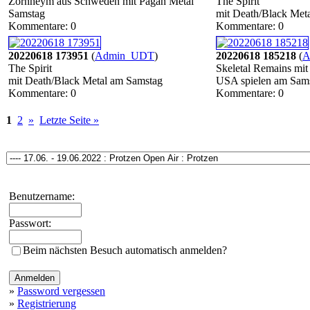
Zornheym aus Schweden mit Pagan Metal
The Spirit
Samstag
mit Death/Black Met
Kommentare: 0
Kommentare: 0
20220618 173951
(
Admin_UDT
)
20220618 185218
(
A
The Spirit
Skeletal Remains mit
mit Death/Black Metal am Samstag
USA spielen am Sam
Kommentare: 0
Kommentare: 0
1
2
»
Letzte Seite »
Benutzername:
Passwort:
Beim nächsten Besuch automatisch anmelden?
»
Password vergessen
»
Registrierung