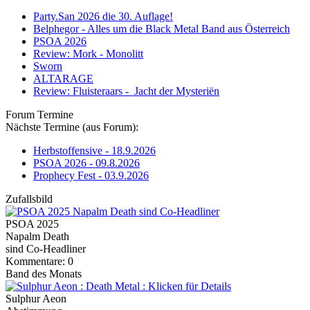
Party.San 2026 die 30. Auflage!
Belphegor - Alles um die Black Metal Band aus Österreich
PSOA 2026
Review: Mork - Monolitt
Sworn
ALTARAGE
Review: Fluisteraars - Jacht der Mysteriën
Forum Termine
Nächste Termine (aus Forum):
Herbstoffensive - 18.9.2026
PSOA 2026 - 09.8.2026
Prophecy Fest - 03.9.2026
Zufallsbild
PSOA 2025
Napalm Death
sind Co-Headliner
Kommentare: 0
Band des Monats
Sulphur Aeon