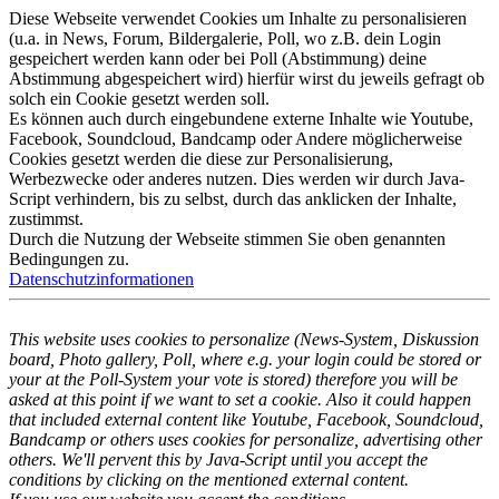
Diese Webseite verwendet Cookies um Inhalte zu personalisieren
(u.a. in News, Forum, Bildergalerie, Poll, wo z.B. dein Login
gespeichert werden kann oder bei Poll (Abstimmung) deine
Abstimmung abgespeichert wird) hierfür wirst du jeweils gefragt ob
solch ein Cookie gesetzt werden soll.
Es können auch durch eingebundene externe Inhalte wie Youtube,
Facebook, Soundcloud, Bandcamp oder Andere möglicherweise
Cookies gesetzt werden die diese zur Personalisierung,
Werbezwecke oder anderes nutzen. Dies werden wir durch Java-
Script verhindern, bis zu selbst, durch das anklicken der Inhalte,
zustimmst.
Durch die Nutzung der Webseite stimmen Sie oben genannten
Bedingungen zu.
Datenschutzinformationen
This website uses cookies to personalize (News-System, Diskussion
board, Photo gallery, Poll, where e.g. your login could be stored or
your at the Poll-System your vote is stored) therefore you will be
asked at this point if we want to set a cookie. Also it could happen
that included external content like Youtube, Facebook, Soundcloud,
Bandcamp or others uses cookies for personalize, advertising other
others. We'll pervent this by Java-Script until you accept the
conditions by clicking on the mentioned external content.