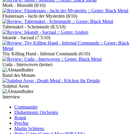
Mork - Monolitt
(8/10)
Fluisteraars - Jacht der Mysteriën
(8/10)
Tabernakel - Scheintaufe
(8.5/10)
Iskandr - Sacraal
(7.5/10)
Thy Killing Hand - Infernal Commands
(6/10)
Uada - Interwoven
(keine)
Band des Monats
Sulphur Aeon
Interview
Commander
Disharmonic Orchestra
Rotpit
Perchta
Martin Schirenc
Britta Görtz (Critical Mess/HIRAES)