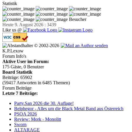
Statistik
Besucher
Heute 9. August 2026 : 3439
Like us @
© 2002-2026
K.P.Lexow
Forum Info's
Aktive User im Forum:
175 Gäste, 0 Benutzer
Board Statistik
Beiträge: 65902
(59417 Antworten in 6485 Themen)
Forum Beiträge
Letzte 7 Beiträge:
Party.San 2026 die 30. Auflage!
Belphegor - Alles um die Black Metal Band aus Österreich
PSOA 2026
Review: Mork - Monolitt
Sworn
ALTARAGE