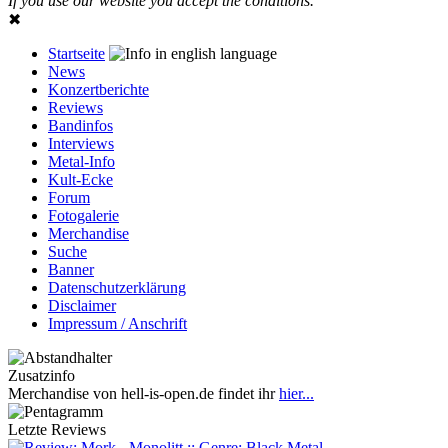
If you use our website you accept the conditions.
✖
Startseite
News
Konzertberichte
Reviews
Bandinfos
Interviews
Metal-Info
Kult-Ecke
Forum
Fotogalerie
Merchandise
Suche
Banner
Datenschutzerklärung
Disclaimer
Impressum / Anschrift
Zusatzinfo
Merchandise von hell-is-open.de findet ihr
hier...
Letzte Reviews