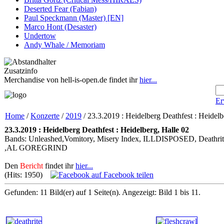
Deserted Fear (Fabian)
Paul Speckmann (Master) [EN]
Marco Hont (Desaster)
Undertow
Andy Whale / Memoriam
Zusatzinfo
Merchandise von hell-is-open.de findet ihr
hier...
Er
Home
/
Konzerte
/
2019
/ 23.3.2019 : Heidelberg Deathfest : Heidelb
23.3.2019 : Heidelberg Deathfest : Heidelberg, Halle 02
Bands: Unleashed,Vomitory, Misery Index, ILLDISPOSED, 
,AL GOREGRIND
Den
Bericht
findet ihr
hier...
(Hits: 1950)
auf Facebook teilen
Gefunden: 11 Bild(er) auf 1 Seite(n). Angezeigt: Bild 1 bis 11.