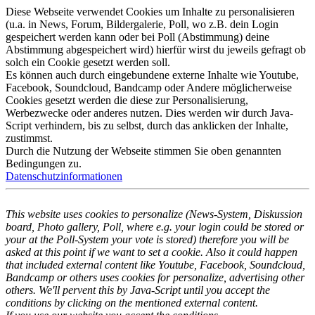
Diese Webseite verwendet Cookies um Inhalte zu personalisieren
(u.a. in News, Forum, Bildergalerie, Poll, wo z.B. dein Login
gespeichert werden kann oder bei Poll (Abstimmung) deine
Abstimmung abgespeichert wird) hierfür wirst du jeweils gefragt ob
solch ein Cookie gesetzt werden soll.
Es können auch durch eingebundene externe Inhalte wie Youtube,
Facebook, Soundcloud, Bandcamp oder Andere möglicherweise
Cookies gesetzt werden die diese zur Personalisierung,
Werbezwecke oder anderes nutzen. Dies werden wir durch Java-
Script verhindern, bis zu selbst, durch das anklicken der Inhalte,
zustimmst.
Durch die Nutzung der Webseite stimmen Sie oben genannten
Bedingungen zu.
Datenschutzinformationen
This website uses cookies to personalize (News-System, Diskussion
board, Photo gallery, Poll, where e.g. your login could be stored or
your at the Poll-System your vote is stored) therefore you will be
asked at this point if we want to set a cookie. Also it could happen
that included external content like Youtube, Facebook, Soundcloud,
Bandcamp or others uses cookies for personalize, advertising other
others. We'll pervent this by Java-Script until you accept the
conditions by clicking on the mentioned external content.