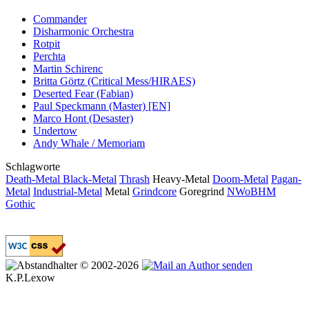
Commander
Disharmonic Orchestra
Rotpit
Perchta
Martin Schirenc
Britta Görtz (Critical Mess/HIRAES)
Deserted Fear (Fabian)
Paul Speckmann (Master) [EN]
Marco Hont (Desaster)
Undertow
Andy Whale / Memoriam
Schlagworte
Death-Metal
Black-Metal
Thrash
Heavy-Metal
Doom-Metal
Pagan-
Metal
Industrial-Metal
Metal
Grindcore
Goregrind
NWoBHM
Gothic
© 2002-2026
K.P.Lexow