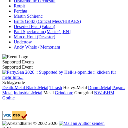
Disharmonic Orchestra
Rotpit
Perchta
Martin Schirenc
Britta Görtz (Critical Mess/HIRAES)
Deserted Fear (Fabian)
Paul Speckmann (Master) [EN]
Marco Hont (Desaster)
Undertow
Andy Whale / Memoriam
Supported Events
Supported Event
Schlagworte
Death-Metal
Black-Metal
Thrash
Heavy-Metal
Doom-Metal
Pagan-
Metal
Industrial-Metal
Metal
Grindcore
Goregrind
NWoBHM
Gothic
© 2002-2026