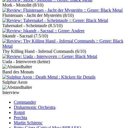
Mork - Monolitt
(8/10)
Fluisteraars - Jacht der Mysteriën
(8/10)
Tabernakel - Scheintaufe
(8.5/10)
Iskandr - Sacraal
(7.5/10)
Thy Killing Hand - Infernal Commands
(6/10)
Uada - Interwoven
(keine)
Band des Monats
Sulphur Aeon
Interview
Commander
Disharmonic Orchestra
Rotpit
Perchta
Martin Schirenc
Britta Görtz (Critical Mess/HIRAES)