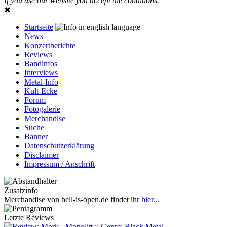
If you use our website you accept the conditions.
✖
Startseite
News
Konzertberichte
Reviews
Bandinfos
Interviews
Metal-Info
Kult-Ecke
Forum
Fotogalerie
Merchandise
Suche
Banner
Datenschutzerklärung
Disclaimer
Impressum / Anschrift
Zusatzinfo
Merchandise von hell-is-open.de findet ihr
hier...
Letzte Reviews