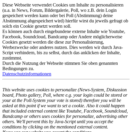
Diese Webseite verwendet Cookies um Inhalte zu personalisieren
(u.a. in News, Forum, Bildergalerie, Poll, wo z.B. dein Login
gespeichert werden kann oder bei Poll (Abstimmung) deine
Abstimmung abgespeichert wird) hierfür wirst du jeweils gefragt ob
solch ein Cookie gesetzt werden soll.
Es können auch durch eingebundene externe Inhalte wie Youtube,
Facebook, Soundcloud, Bandcamp oder Andere möglicherweise
Cookies gesetzt werden die diese zur Personalisierung,
Werbezwecke oder anderes nutzen. Dies werden wir durch Java-
Script verhindern, bis zu selbst, durch das anklicken der Inhalte,
zustimmst.
Durch die Nutzung der Webseite stimmen Sie oben genannten
Bedingungen zu.
Datenschutzinformationen
This website uses cookies to personalize (News-System, Diskussion
board, Photo gallery, Poll, where e.g. your login could be stored or
your at the Poll-System your vote is stored) therefore you will be
asked at this point if we want to set a cookie. Also it could happen
that included external content like Youtube, Facebook, Soundcloud,
Bandcamp or others uses cookies for personalize, advertising other
others. We'll pervent this by Java-Script until you accept the
conditions by clicking on the mentioned external content.