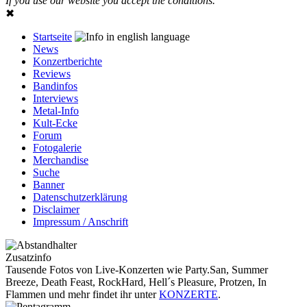
If you use our website you accept the conditions.
✖
Startseite
News
Konzertberichte
Reviews
Bandinfos
Interviews
Metal-Info
Kult-Ecke
Forum
Fotogalerie
Merchandise
Suche
Banner
Datenschutzerklärung
Disclaimer
Impressum / Anschrift
Zusatzinfo
Tausende Fotos von Live-Konzerten wie Party.San, Summer
Breeze, Death Feast, RockHard, Hell´s Pleasure, Protzen, In
Flammen und mehr findet ihr unter
KONZERTE
.