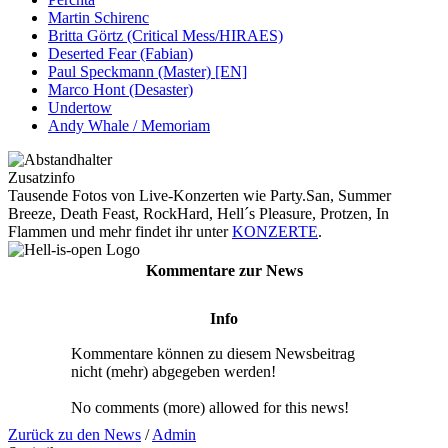
Martin Schirenc
Britta Görtz (Critical Mess/HIRAES)
Deserted Fear (Fabian)
Paul Speckmann (Master) [EN]
Marco Hont (Desaster)
Undertow
Andy Whale / Memoriam
Zusatzinfo
Tausende Fotos von Live-Konzerten wie Party.San, Summer
Breeze, Death Feast, RockHard, Hell´s Pleasure, Protzen, In
Flammen und mehr findet ihr unter
KONZERTE
.
Kommentare zur News
Info
Kommentare können zu diesem Newsbeitrag
nicht (mehr) abgegeben werden!
No comments (more) allowed for this news!
Zurück zu den News
/
Admin