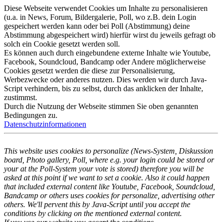
Diese Webseite verwendet Cookies um Inhalte zu personalisieren
(u.a. in News, Forum, Bildergalerie, Poll, wo z.B. dein Login
gespeichert werden kann oder bei Poll (Abstimmung) deine
Abstimmung abgespeichert wird) hierfür wirst du jeweils gefragt ob
solch ein Cookie gesetzt werden soll.
Es können auch durch eingebundene externe Inhalte wie Youtube,
Facebook, Soundcloud, Bandcamp oder Andere möglicherweise
Cookies gesetzt werden die diese zur Personalisierung,
Werbezwecke oder anderes nutzen. Dies werden wir durch Java-
Script verhindern, bis zu selbst, durch das anklicken der Inhalte,
zustimmst.
Durch die Nutzung der Webseite stimmen Sie oben genannten
Bedingungen zu.
Datenschutzinformationen
This website uses cookies to personalize (News-System, Diskussion
board, Photo gallery, Poll, where e.g. your login could be stored or
your at the Poll-System your vote is stored) therefore you will be
asked at this point if we want to set a cookie. Also it could happen
that included external content like Youtube, Facebook, Soundcloud,
Bandcamp or others uses cookies for personalize, advertising other
others. We'll pervent this by Java-Script until you accept the
conditions by clicking on the mentioned external content.