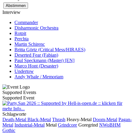
Interview
Commander
Disharmonic Orchestra
Rotpit
Perchta
Martin Schirenc
Britta Görtz (Critical Mess/HIRAES)
Deserted Fear (Fabian)
Paul Speckmann (Master) [EN]
Marco Hont (Desaster)
Undertow
Andy Whale / Memoriam
Supported Events
Supported Event
Schlagworte
Death-Metal
Black-Metal
Thrash
Heavy-Metal
Doom-Metal
Pagan-
Metal
Industrial-Metal
Metal
Grindcore
Goregrind
NWoBHM
Gothic