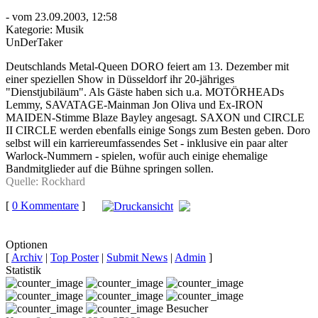
- vom 23.09.2003, 12:58
Kategorie:
Musik
UnDerTaker
Deutschlands Metal-Queen DORO feiert am 13. Dezember mit
einer speziellen Show in Düsseldorf ihr 20-jähriges
"Dienstjubiläum". Als Gäste haben sich u.a. MOTÖRHEADs
Lemmy, SAVATAGE-Mainman Jon Oliva und Ex-IRON
MAIDEN-Stimme Blaze Bayley angesagt. SAXON und CIRCLE
II CIRCLE werden ebenfalls einige Songs zum Besten geben. Doro
selbst will ein karriereumfassendes Set - inklusive ein paar alter
Warlock-Nummern - spielen, wofür auch einige ehemalige
Bandmitglieder auf die Bühne springen sollen.
Quelle: Rockhard
[
0 Kommentare
]
auf
Facebook teilen
Optionen
[
Archiv
|
Top Poster
|
Submit News
|
Admin
]
Statistik
Besucher