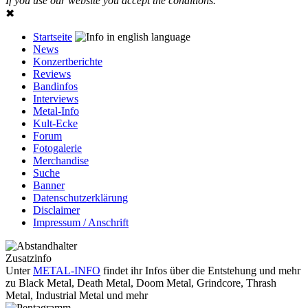
If you use our website you accept the conditions.
✖
Startseite
News
Konzertberichte
Reviews
Bandinfos
Interviews
Metal-Info
Kult-Ecke
Forum
Fotogalerie
Merchandise
Suche
Banner
Datenschutzerklärung
Disclaimer
Impressum / Anschrift
Zusatzinfo
Unter
METAL-INFO
findet ihr Infos über die Entstehung und mehr
zu Black Metal, Death Metal, Doom Metal, Grindcore, Thrash
Metal, Industrial Metal und mehr