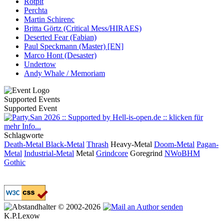
Rotpit
Perchta
Martin Schirenc
Britta Görtz (Critical Mess/HIRAES)
Deserted Fear (Fabian)
Paul Speckmann (Master) [EN]
Marco Hont (Desaster)
Undertow
Andy Whale / Memoriam
Supported Events
Supported Event
Schlagworte
Death-Metal
Black-Metal
Thrash
Heavy-Metal
Doom-Metal
Pagan-
Metal
Industrial-Metal
Metal
Grindcore
Goregrind
NWoBHM
Gothic
© 2002-2026
K.P.Lexow