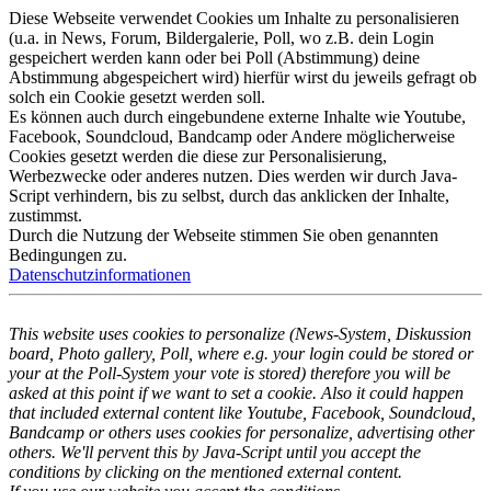
Diese Webseite verwendet Cookies um Inhalte zu personalisieren
(u.a. in News, Forum, Bildergalerie, Poll, wo z.B. dein Login
gespeichert werden kann oder bei Poll (Abstimmung) deine
Abstimmung abgespeichert wird) hierfür wirst du jeweils gefragt ob
solch ein Cookie gesetzt werden soll.
Es können auch durch eingebundene externe Inhalte wie Youtube,
Facebook, Soundcloud, Bandcamp oder Andere möglicherweise
Cookies gesetzt werden die diese zur Personalisierung,
Werbezwecke oder anderes nutzen. Dies werden wir durch Java-
Script verhindern, bis zu selbst, durch das anklicken der Inhalte,
zustimmst.
Durch die Nutzung der Webseite stimmen Sie oben genannten
Bedingungen zu.
Datenschutzinformationen
This website uses cookies to personalize (News-System, Diskussion
board, Photo gallery, Poll, where e.g. your login could be stored or
your at the Poll-System your vote is stored) therefore you will be
asked at this point if we want to set a cookie. Also it could happen
that included external content like Youtube, Facebook, Soundcloud,
Bandcamp or others uses cookies for personalize, advertising other
others. We'll pervent this by Java-Script until you accept the
conditions by clicking on the mentioned external content.