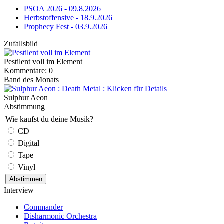
PSOA 2026 - 09.8.2026
Herbstoffensive - 18.9.2026
Prophecy Fest - 03.9.2026
Zufallsbild
Pestilent voll im Element
Kommentare: 0
Band des Monats
Sulphur Aeon
Abstimmung
Wie kaufst du deine Musik?
CD
Digital
Tape
Vinyl
Interview
Commander
Disharmonic Orchestra