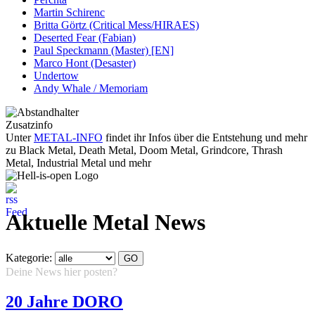
Martin Schirenc
Britta Görtz (Critical Mess/HIRAES)
Deserted Fear (Fabian)
Paul Speckmann (Master) [EN]
Marco Hont (Desaster)
Undertow
Andy Whale / Memoriam
Zusatzinfo
Unter
METAL-INFO
findet ihr Infos über die Entstehung und mehr
zu Black Metal, Death Metal, Doom Metal, Grindcore, Thrash
Metal, Industrial Metal und mehr
Aktuelle Metal News
Kategorie:
Deine News hier posten?
Hier klicken...
20 Jahre DORO