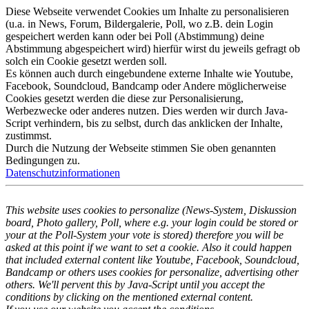
Diese Webseite verwendet Cookies um Inhalte zu personalisieren
(u.a. in News, Forum, Bildergalerie, Poll, wo z.B. dein Login
gespeichert werden kann oder bei Poll (Abstimmung) deine
Abstimmung abgespeichert wird) hierfür wirst du jeweils gefragt ob
solch ein Cookie gesetzt werden soll.
Es können auch durch eingebundene externe Inhalte wie Youtube,
Facebook, Soundcloud, Bandcamp oder Andere möglicherweise
Cookies gesetzt werden die diese zur Personalisierung,
Werbezwecke oder anderes nutzen. Dies werden wir durch Java-
Script verhindern, bis zu selbst, durch das anklicken der Inhalte,
zustimmst.
Durch die Nutzung der Webseite stimmen Sie oben genannten
Bedingungen zu.
Datenschutzinformationen
This website uses cookies to personalize (News-System, Diskussion
board, Photo gallery, Poll, where e.g. your login could be stored or
your at the Poll-System your vote is stored) therefore you will be
asked at this point if we want to set a cookie. Also it could happen
that included external content like Youtube, Facebook, Soundcloud,
Bandcamp or others uses cookies for personalize, advertising other
others. We'll pervent this by Java-Script until you accept the
conditions by clicking on the mentioned external content.