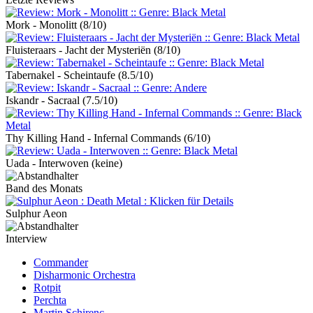
Mork - Monolitt
(8/10)
Fluisteraars - Jacht der Mysteriën
(8/10)
Tabernakel - Scheintaufe
(8.5/10)
Iskandr - Sacraal
(7.5/10)
Thy Killing Hand - Infernal Commands
(6/10)
Uada - Interwoven
(keine)
Band des Monats
Sulphur Aeon
Interview
Commander
Disharmonic Orchestra
Rotpit
Perchta
Martin Schirenc