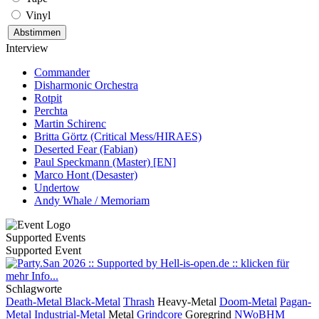
Vinyl
Interview
Commander
Disharmonic Orchestra
Rotpit
Perchta
Martin Schirenc
Britta Görtz (Critical Mess/HIRAES)
Deserted Fear (Fabian)
Paul Speckmann (Master) [EN]
Marco Hont (Desaster)
Undertow
Andy Whale / Memoriam
Supported Events
Supported Event
Schlagworte
Death-Metal
Black-Metal
Thrash
Heavy-Metal
Doom-Metal
Pagan-
Metal
Industrial-Metal
Metal
Grindcore
Goregrind
NWoBHM