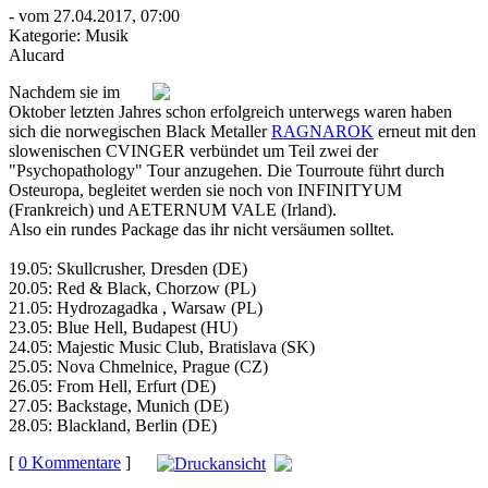
- vom 27.04.2017, 07:00
Kategorie:
Musik
Alucard
Nachdem sie im
Oktober letzten Jahres schon erfolgreich unterwegs waren haben
sich die norwegischen Black Metaller
RAGNAROK
erneut mit den
slowenischen CVINGER verbündet um Teil zwei der
"Psychopathology" Tour anzugehen. Die Tourroute führt durch
Osteuropa, begleitet werden sie noch von INFINITYUM
(Frankreich) und AETERNUM VALE (Irland).
Also ein rundes Package das ihr nicht versäumen solltet.
19.05: Skullcrusher, Dresden (DE)
20.05: Red & Black, Chorzow (PL)
21.05: Hydrozagadka , Warsaw (PL)
23.05: Blue Hell, Budapest (HU)
24.05: Majestic Music Club, Bratislava (SK)
25.05: Nova Chmelnice, Prague (CZ)
26.05: From Hell, Erfurt (DE)
27.05: Backstage, Munich (DE)
28.05: Blackland, Berlin (DE)
[
0 Kommentare
]
auf
Facebook teilen