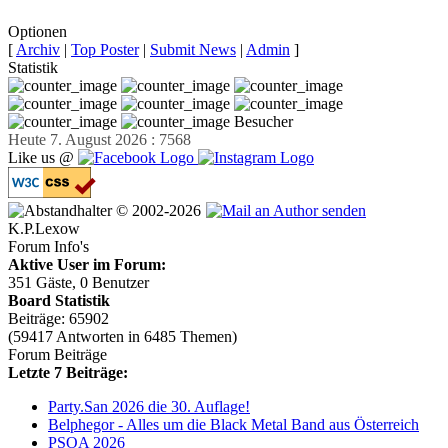
Optionen
[
Archiv
|
Top Poster
|
Submit News
|
Admin
]
Statistik
Besucher
Heute 7. August 2026 : 7568
Like us @
© 2002-2026
K.P.Lexow
Forum Info's
Aktive User im Forum:
351 Gäste, 0 Benutzer
Board Statistik
Beiträge: 65902
(59417 Antworten in 6485 Themen)
Forum Beiträge
Letzte 7 Beiträge:
Party.San 2026 die 30. Auflage!
Belphegor - Alles um die Black Metal Band aus Österreich
PSOA 2026