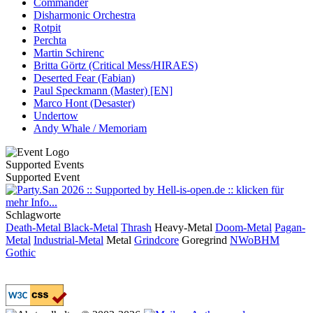
Commander
Disharmonic Orchestra
Rotpit
Perchta
Martin Schirenc
Britta Görtz (Critical Mess/HIRAES)
Deserted Fear (Fabian)
Paul Speckmann (Master) [EN]
Marco Hont (Desaster)
Undertow
Andy Whale / Memoriam
Supported Events
Supported Event
Schlagworte
Death-Metal
Black-Metal
Thrash
Heavy-Metal
Doom-Metal
Pagan-
Metal
Industrial-Metal
Metal
Grindcore
Goregrind
NWoBHM
Gothic