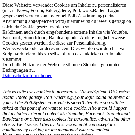
Diese Webseite verwendet Cookies um Inhalte zu personalisieren
(u.a. in News, Forum, Bildergalerie, Poll, wo z.B. dein Login
gespeichert werden kann oder bei Poll (Abstimmung) deine
Abstimmung abgespeichert wird) hierfür wirst du jeweils gefragt ob
solch ein Cookie gesetzt werden soll.
Es können auch durch eingebundene externe Inhalte wie Youtube,
Facebook, Soundcloud, Bandcamp oder Andere möglicherweise
Cookies gesetzt werden die diese zur Personalisierung,
Werbezwecke oder anderes nutzen. Dies werden wir durch Java-
Script verhindern, bis zu selbst, durch das anklicken der Inhalte,
zustimmst.
Durch die Nutzung der Webseite stimmen Sie oben genannten
Bedingungen zu.
Datenschutzinformationen
This website uses cookies to personalize (News-System, Diskussion
board, Photo gallery, Poll, where e.g. your login could be stored or
your at the Poll-System your vote is stored) therefore you will be
asked at this point if we want to set a cookie. Also it could happen
that included external content like Youtube, Facebook, Soundcloud,
Bandcamp or others uses cookies for personalize, advertising other
others. We'll pervent this by Java-Script until you accept the
conditions by clicking on the mentioned external content.