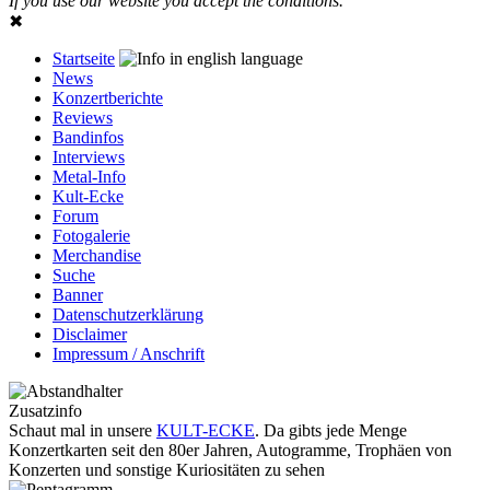
If you use our website you accept the conditions.
✖
Startseite
News
Konzertberichte
Reviews
Bandinfos
Interviews
Metal-Info
Kult-Ecke
Forum
Fotogalerie
Merchandise
Suche
Banner
Datenschutzerklärung
Disclaimer
Impressum / Anschrift
Zusatzinfo
Schaut mal in unsere
KULT-ECKE
. Da gibts jede Menge
Konzertkarten seit den 80er Jahren, Autogramme, Trophäen von
Konzerten und sonstige Kuriositäten zu sehen