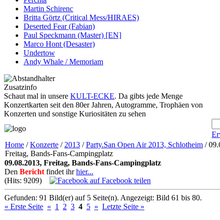
Martin Schirenc
Britta Görtz (Critical Mess/HIRAES)
Deserted Fear (Fabian)
Paul Speckmann (Master) [EN]
Marco Hont (Desaster)
Undertow
Andy Whale / Memoriam
Zusatzinfo
Schaut mal in unsere
KULT-ECKE
. Da gibts jede Menge
Konzertkarten seit den 80er Jahren, Autogramme, Trophäen von
Konzerten und sonstige Kuriositäten zu sehen
Er
Home
/
Konzerte
/
2013
/
Party.San Open Air 2013, Schlotheim
/ 09.
Freitag, Bands-Fans-Campingplatz
09.08.2013, Freitag, Bands-Fans-Campingplatz
Den
Bericht
findet ihr
hier...
(Hits: 9209)
auf Facebook teilen
Gefunden: 91 Bild(er) auf 5 Seite(n). Angezeigt: Bild 61 bis 80.
« Erste Seite
«
1
2
3
4
5
»
Letzte Seite »