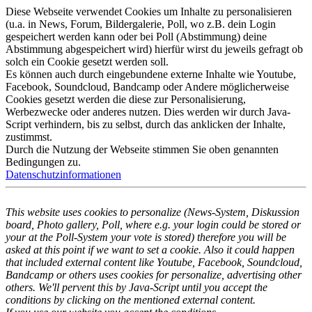
Diese Webseite verwendet Cookies um Inhalte zu personalisieren
(u.a. in News, Forum, Bildergalerie, Poll, wo z.B. dein Login
gespeichert werden kann oder bei Poll (Abstimmung) deine
Abstimmung abgespeichert wird) hierfür wirst du jeweils gefragt ob
solch ein Cookie gesetzt werden soll.
Es können auch durch eingebundene externe Inhalte wie Youtube,
Facebook, Soundcloud, Bandcamp oder Andere möglicherweise
Cookies gesetzt werden die diese zur Personalisierung,
Werbezwecke oder anderes nutzen. Dies werden wir durch Java-
Script verhindern, bis zu selbst, durch das anklicken der Inhalte,
zustimmst.
Durch die Nutzung der Webseite stimmen Sie oben genannten
Bedingungen zu.
Datenschutzinformationen
This website uses cookies to personalize (News-System, Diskussion
board, Photo gallery, Poll, where e.g. your login could be stored or
your at the Poll-System your vote is stored) therefore you will be
asked at this point if we want to set a cookie. Also it could happen
that included external content like Youtube, Facebook, Soundcloud,
Bandcamp or others uses cookies for personalize, advertising other
others. We'll pervent this by Java-Script until you accept the
conditions by clicking on the mentioned external content.