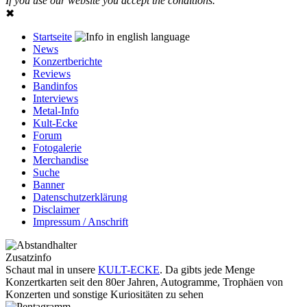
If you use our website you accept the conditions.
✖
Startseite
News
Konzertberichte
Reviews
Bandinfos
Interviews
Metal-Info
Kult-Ecke
Forum
Fotogalerie
Merchandise
Suche
Banner
Datenschutzerklärung
Disclaimer
Impressum / Anschrift
Zusatzinfo
Schaut mal in unsere
KULT-ECKE
. Da gibts jede Menge
Konzertkarten seit den 80er Jahren, Autogramme, Trophäen von
Konzerten und sonstige Kuriositäten zu sehen