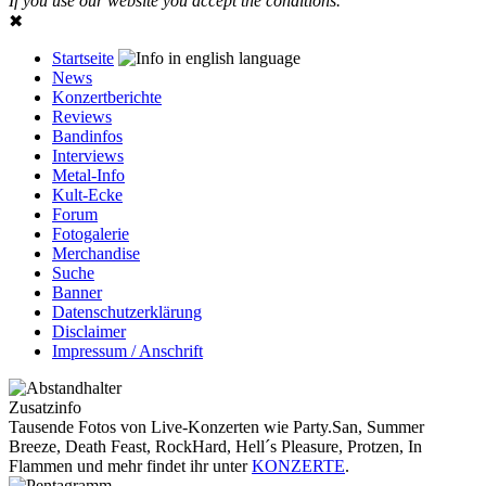
If you use our website you accept the conditions.
✖
Startseite
News
Konzertberichte
Reviews
Bandinfos
Interviews
Metal-Info
Kult-Ecke
Forum
Fotogalerie
Merchandise
Suche
Banner
Datenschutzerklärung
Disclaimer
Impressum / Anschrift
Zusatzinfo
Tausende Fotos von Live-Konzerten wie Party.San, Summer
Breeze, Death Feast, RockHard, Hell´s Pleasure, Protzen, In
Flammen und mehr findet ihr unter
KONZERTE
.