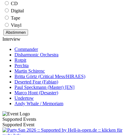
CD
Digital
Tape
Vinyl
Interview
Commander
Disharmonic Orchestra
Rotpit
Perchta
Martin Schirenc
Britta Görtz (Critical Mess/HIRAES)
Deserted Fear (Fabian)
Paul Speckmann (Master) [EN]
Marco Hont (Desaster)
Undertow
Andy Whale / Memoriam
Supported Events
Supported Event