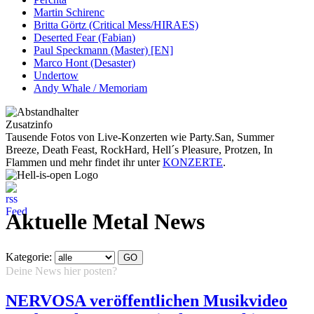
Martin Schirenc
Britta Görtz (Critical Mess/HIRAES)
Deserted Fear (Fabian)
Paul Speckmann (Master) [EN]
Marco Hont (Desaster)
Undertow
Andy Whale / Memoriam
Zusatzinfo
Tausende Fotos von Live-Konzerten wie Party.San, Summer
Breeze, Death Feast, RockHard, Hell´s Pleasure, Protzen, In
Flammen und mehr findet ihr unter
KONZERTE
.
Aktuelle Metal News
Kategorie:
Deine News hier posten?
Hier klicken...
NERVOSA veröffentlichen Musikvideo