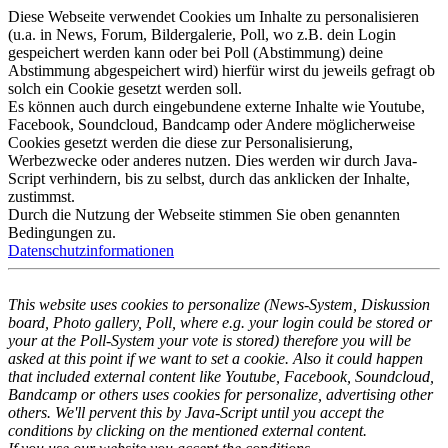
Diese Webseite verwendet Cookies um Inhalte zu personalisieren
(u.a. in News, Forum, Bildergalerie, Poll, wo z.B. dein Login
gespeichert werden kann oder bei Poll (Abstimmung) deine
Abstimmung abgespeichert wird) hierfür wirst du jeweils gefragt ob
solch ein Cookie gesetzt werden soll.
Es können auch durch eingebundene externe Inhalte wie Youtube,
Facebook, Soundcloud, Bandcamp oder Andere möglicherweise
Cookies gesetzt werden die diese zur Personalisierung,
Werbezwecke oder anderes nutzen. Dies werden wir durch Java-
Script verhindern, bis zu selbst, durch das anklicken der Inhalte,
zustimmst.
Durch die Nutzung der Webseite stimmen Sie oben genannten
Bedingungen zu.
Datenschutzinformationen
This website uses cookies to personalize (News-System, Diskussion
board, Photo gallery, Poll, where e.g. your login could be stored or
your at the Poll-System your vote is stored) therefore you will be
asked at this point if we want to set a cookie. Also it could happen
that included external content like Youtube, Facebook, Soundcloud,
Bandcamp or others uses cookies for personalize, advertising other
others. We'll pervent this by Java-Script until you accept the
conditions by clicking on the mentioned external content.