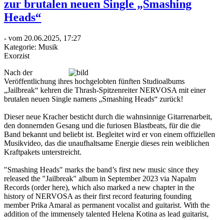
zur brutalen neuen Single „Smashing
Heads“
- vom 20.06.2025, 17:27
Kategorie:
Musik
Exorzist
Nach der
Veröffentlichung ihres hochgelobten fünften Studioalbums
„Jailbreak“ kehren die Thrash-Spitzenreiter NERVOSA mit einer
brutalen neuen Single namens „Smashing Heads“ zurück!
Dieser neue Kracher besticht durch die wahnsinnige Gitarrenarbeit,
den donnernden Gesang und die furiosen Blastbeats, für die die
Band bekannt und beliebt ist. Begleitet wird er von einem offiziellen
Musikvideo, das die unaufhaltsame Energie dieses rein weiblichen
Kraftpakets unterstreicht.
"Smashing Heads" marks the band’s first new music since they
released the "Jailbreak" album in September 2023 via Napalm
Records (order here), which also marked a new chapter in the
history of NERVOSA as their first record featuring founding
member Prika Amaral as permanent vocalist and guitarist. With the
addition of the immensely talented Helena Kotina as lead guitarist,