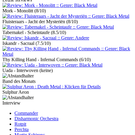
Mork - Monolitt
(8/10)
Fluisteraars - Jacht der Mysteriën
(8/10)
Tabernakel - Scheintaufe
(8.5/10)
Iskandr - Sacraal
(7.5/10)
Thy Killing Hand - Infernal Commands
(6/10)
Uada - Interwoven
(keine)
Band des Monats
Sulphur Aeon
Interview
Commander
Disharmonic Orchestra
Rotpit
Perchta
Martin Schirenc