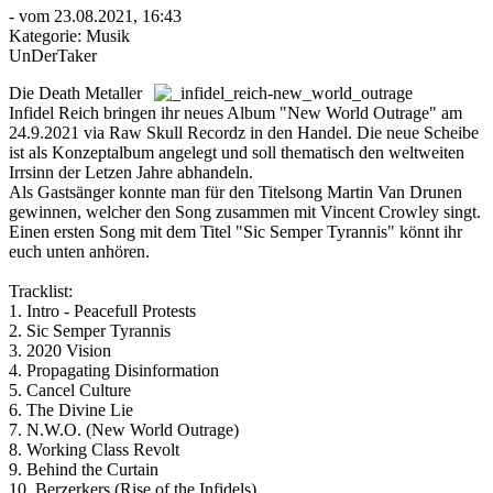
- vom 23.08.2021, 16:43
Kategorie:
Musik
UnDerTaker
Die Death Metaller
Infidel Reich bringen ihr neues Album "New World Outrage" am
24.9.2021 via Raw Skull Recordz in den Handel. Die neue Scheibe
ist als Konzeptalbum angelegt und soll thematisch den weltweiten
Irrsinn der Letzen Jahre abhandeln.
Als Gastsänger konnte man für den Titelsong Martin Van Drunen
gewinnen, welcher den Song zusammen mit Vincent Crowley singt.
Einen ersten Song mit dem Titel "Sic Semper Tyrannis" könnt ihr
euch unten anhören.
Tracklist:
1. Intro - Peacefull Protests
2. Sic Semper Tyrannis
3. 2020 Vision
4. Propagating Disinformation
5. Cancel Culture
6. The Divine Lie
7. N.W.O. (New World Outrage)
8. Working Class Revolt
9. Behind the Curtain
10. Berzerkers (Rise of the Infidels)