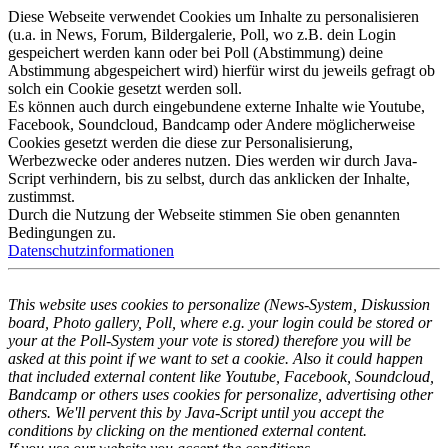
Diese Webseite verwendet Cookies um Inhalte zu personalisieren
(u.a. in News, Forum, Bildergalerie, Poll, wo z.B. dein Login
gespeichert werden kann oder bei Poll (Abstimmung) deine
Abstimmung abgespeichert wird) hierfür wirst du jeweils gefragt ob
solch ein Cookie gesetzt werden soll.
Es können auch durch eingebundene externe Inhalte wie Youtube,
Facebook, Soundcloud, Bandcamp oder Andere möglicherweise
Cookies gesetzt werden die diese zur Personalisierung,
Werbezwecke oder anderes nutzen. Dies werden wir durch Java-
Script verhindern, bis zu selbst, durch das anklicken der Inhalte,
zustimmst.
Durch die Nutzung der Webseite stimmen Sie oben genannten
Bedingungen zu.
Datenschutzinformationen
This website uses cookies to personalize (News-System, Diskussion
board, Photo gallery, Poll, where e.g. your login could be stored or
your at the Poll-System your vote is stored) therefore you will be
asked at this point if we want to set a cookie. Also it could happen
that included external content like Youtube, Facebook, Soundcloud,
Bandcamp or others uses cookies for personalize, advertising other
others. We'll pervent this by Java-Script until you accept the
conditions by clicking on the mentioned external content.