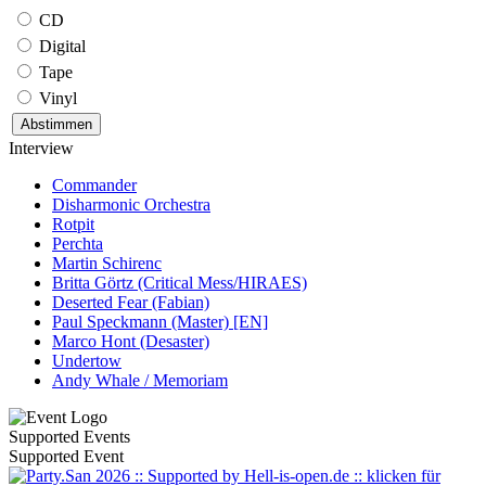
CD
Digital
Tape
Vinyl
Interview
Commander
Disharmonic Orchestra
Rotpit
Perchta
Martin Schirenc
Britta Görtz (Critical Mess/HIRAES)
Deserted Fear (Fabian)
Paul Speckmann (Master) [EN]
Marco Hont (Desaster)
Undertow
Andy Whale / Memoriam
Supported Events
Supported Event