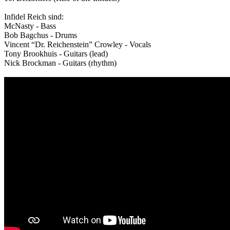
Infidel Reich sind:
McNasty - Bass
Bob Bagchus - Drums
Vincent “Dr. Reichenstein” Crowley - Vocals
Tony Brookhuis - Guitars (lead)
Nick Brockman - Guitars (rhythm)