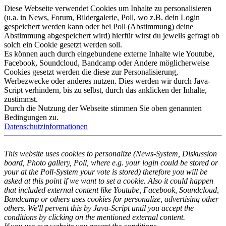
Diese Webseite verwendet Cookies um Inhalte zu personalisieren
(u.a. in News, Forum, Bildergalerie, Poll, wo z.B. dein Login
gespeichert werden kann oder bei Poll (Abstimmung) deine
Abstimmung abgespeichert wird) hierfür wirst du jeweils gefragt ob
solch ein Cookie gesetzt werden soll.
Es können auch durch eingebundene externe Inhalte wie Youtube,
Facebook, Soundcloud, Bandcamp oder Andere möglicherweise
Cookies gesetzt werden die diese zur Personalisierung,
Werbezwecke oder anderes nutzen. Dies werden wir durch Java-
Script verhindern, bis zu selbst, durch das anklicken der Inhalte,
zustimmst.
Durch die Nutzung der Webseite stimmen Sie oben genannten
Bedingungen zu.
Datenschutzinformationen
This website uses cookies to personalize (News-System, Diskussion
board, Photo gallery, Poll, where e.g. your login could be stored or
your at the Poll-System your vote is stored) therefore you will be
asked at this point if we want to set a cookie. Also it could happen
that included external content like Youtube, Facebook, Soundcloud,
Bandcamp or others uses cookies for personalize, advertising other
others. We'll pervent this by Java-Script until you accept the
conditions by clicking on the mentioned external content.