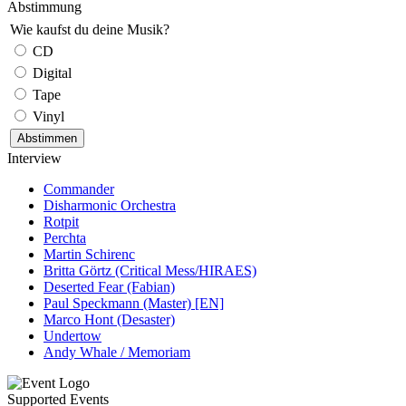
Abstimmung
Wie kaufst du deine Musik?
CD
Digital
Tape
Vinyl
Interview
Commander
Disharmonic Orchestra
Rotpit
Perchta
Martin Schirenc
Britta Görtz (Critical Mess/HIRAES)
Deserted Fear (Fabian)
Paul Speckmann (Master) [EN]
Marco Hont (Desaster)
Undertow
Andy Whale / Memoriam
Supported Events