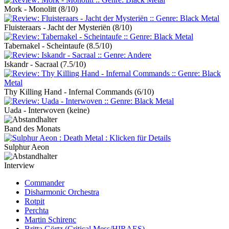
Mork - Monolitt
(8/10)
Fluisteraars - Jacht der Mysteriën
(8/10)
Tabernakel - Scheintaufe
(8.5/10)
Iskandr - Sacraal
(7.5/10)
Thy Killing Hand - Infernal Commands
(6/10)
Uada - Interwoven
(keine)
Band des Monats
Sulphur Aeon
Interview
Commander
Disharmonic Orchestra
Rotpit
Perchta
Martin Schirenc
Britta Görtz (Critical Mess/HIRAES)