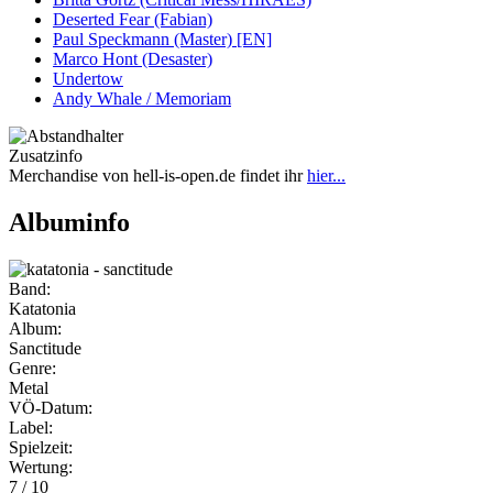
Deserted Fear (Fabian)
Paul Speckmann (Master) [EN]
Marco Hont (Desaster)
Undertow
Andy Whale / Memoriam
Zusatzinfo
Merchandise von hell-is-open.de findet ihr
hier...
Albuminfo
Band:
Katatonia
Album:
Sanctitude
Genre:
Metal
VÖ-Datum:
Label:
Spielzeit:
Wertung:
7 / 10