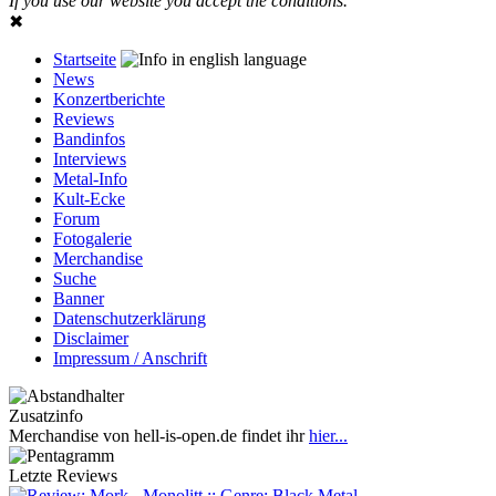
If you use our website you accept the conditions.
✖
Startseite
News
Konzertberichte
Reviews
Bandinfos
Interviews
Metal-Info
Kult-Ecke
Forum
Fotogalerie
Merchandise
Suche
Banner
Datenschutzerklärung
Disclaimer
Impressum / Anschrift
Zusatzinfo
Merchandise von hell-is-open.de findet ihr
hier...
Letzte Reviews