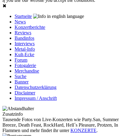
If you use our website you accept the conditions.
✖
Startseite
News
Konzertberichte
Reviews
Bandinfos
Interviews
Metal-Info
Kult-Ecke
Forum
Fotogalerie
Merchandise
Suche
Banner
Datenschutzerklärung
Disclaimer
Impressum / Anschrift
Zusatzinfo
Tausende Fotos von Live-Konzerten wie Party.San, Summer
Breeze, Death Feast, RockHard, Hell´s Pleasure, Protzen, In
Flammen und mehr findet ihr unter
KONZERTE
.