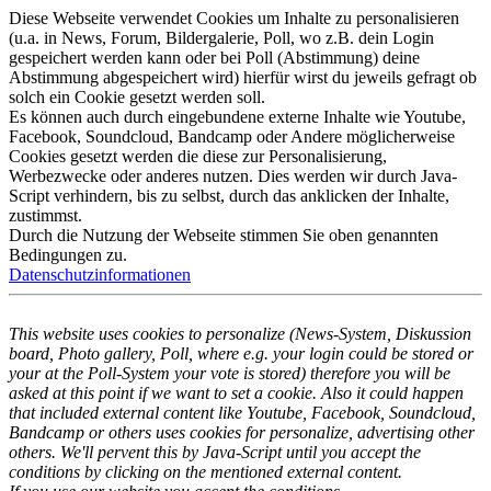
Diese Webseite verwendet Cookies um Inhalte zu personalisieren
(u.a. in News, Forum, Bildergalerie, Poll, wo z.B. dein Login
gespeichert werden kann oder bei Poll (Abstimmung) deine
Abstimmung abgespeichert wird) hierfür wirst du jeweils gefragt ob
solch ein Cookie gesetzt werden soll.
Es können auch durch eingebundene externe Inhalte wie Youtube,
Facebook, Soundcloud, Bandcamp oder Andere möglicherweise
Cookies gesetzt werden die diese zur Personalisierung,
Werbezwecke oder anderes nutzen. Dies werden wir durch Java-
Script verhindern, bis zu selbst, durch das anklicken der Inhalte,
zustimmst.
Durch die Nutzung der Webseite stimmen Sie oben genannten
Bedingungen zu.
Datenschutzinformationen
This website uses cookies to personalize (News-System, Diskussion
board, Photo gallery, Poll, where e.g. your login could be stored or
your at the Poll-System your vote is stored) therefore you will be
asked at this point if we want to set a cookie. Also it could happen
that included external content like Youtube, Facebook, Soundcloud,
Bandcamp or others uses cookies for personalize, advertising other
others. We'll pervent this by Java-Script until you accept the
conditions by clicking on the mentioned external content.