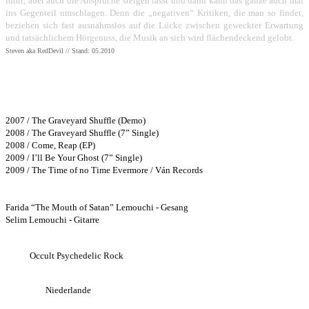
führt, aber auch die Ansprüche steigen lässt und dann kann das ganze auch mal
ins Gegenteil umschlagen. Denn die „negativen“ Kritiken, die man so findet,
beziehen sich fast ausnahmslos auf die Lücke zwischen geweckter Erwartung
und tatsächlichem Hörgenuss, die Musik an sich wird flächendeckend gelobt.
Steven aka RedDevil // Stand: 05.2010
Bisher erschienene Alben:
2007 / The Graveyard Shuffle (Demo)
2008 / The Graveyard Shuffle (7” Single)
2008 / Come, Reap (EP)
2009 / I’ll Be Your Ghost (7” Single)
2009 / The Time of no Time Evermore / Ván Records
Bandmembers:
Farida “The Mouth of Satan” Lemouchi - Gesang
Selim Lemouchi - Gitarre
Style:
Occult Psychedelic Rock
Herkunft:
Niederlande