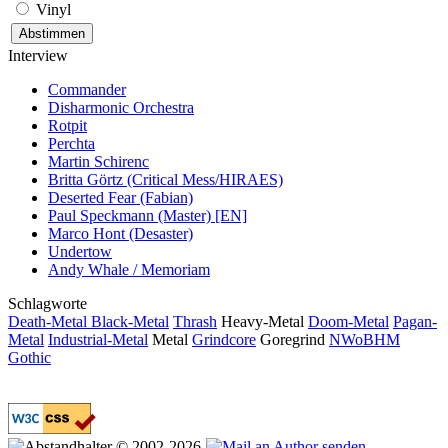
Vinyl
Interview
Commander
Disharmonic Orchestra
Rotpit
Perchta
Martin Schirenc
Britta Görtz (Critical Mess/HIRAES)
Deserted Fear (Fabian)
Paul Speckmann (Master) [EN]
Marco Hont (Desaster)
Undertow
Andy Whale / Memoriam
Schlagworte
Death-Metal
Black-Metal
Thrash
Heavy-Metal
Doom-Metal
Pagan-
Metal
Industrial-Metal
Metal
Grindcore
Goregrind
NWoBHM
Gothic
© 2002-2026