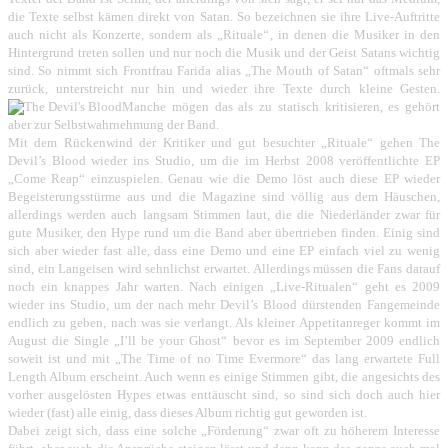
die Texte selbst kämen direkt von Satan. So bezeichnen sie ihre Live-Auftritte
auch nicht als Konzerte, sondern als „Rituale“, in denen die Musiker in den
Hintergrund treten sollen und nur noch die Musik und der Geist Satans wichtig
sind. So nimmt sich Frontfrau Farida alias „The Mouth of Satan“ oftmals sehr
zurück, unterstreicht nur hin und wieder ihre Texte durch kleine Gesten.
Manche mögen das als zu statisch kritisieren, es gehört
aber zur Selbstwahrnehmung der Band.
Mit dem Rückenwind der Kritiker und gut besuchter „Rituale“ gehen The
Devil’s Blood wieder ins Studio, um die im Herbst 2008 veröffentlichte EP
„Come Reap“ einzuspielen. Genau wie die Demo löst auch diese EP wieder
Begeisterungsstürme aus und die Magazine sind völlig aus dem Häuschen,
allerdings werden auch langsam Stimmen laut, die die Niederländer zwar für
gute Musiker, den Hype rund um die Band aber übertrieben finden. Einig sind
sich aber wieder fast alle, dass eine Demo und eine EP einfach viel zu wenig
sind, ein Langeisen wird sehnlichst erwartet. Allerdings müssen die Fans darauf
noch ein knappes Jahr warten. Nach einigen „Live-Ritualen“ geht es 2009
wieder ins Studio, um der nach mehr Devil’s Blood dürstenden Fangemeinde
endlich zu geben, nach was sie verlangt. Als kleiner Appetitanreger kommt im
August die Single „I’ll be your Ghost“ bevor es im September 2009 endlich
soweit ist und mit „The Time of no Time Evermore“ das lang erwartete Full
Length Album erscheint. Auch wenn es einige Stimmen gibt, die angesichts des
vorher ausgelösten Hypes etwas enttäuscht sind, so sind sich doch auch hier
wieder (fast) alle einig, dass dieses Album richtig gut geworden ist.
Dabei zeigt sich, dass eine solche „Förderung“ zwar oft zu höherem Interesse