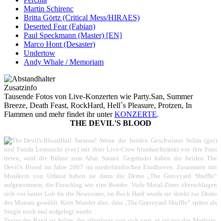
Martin Schirenc
Britta Görtz (Critical Mess/HIRAES)
Deserted Fear (Fabian)
Paul Speckmann (Master) [EN]
Marco Hont (Desaster)
Undertow
Andy Whale / Memoriam
Zusatzinfo
Tausende Fotos von Live-Konzerten wie Party.San, Summer
Breeze, Death Feast, RockHard, Hell´s Pleasure, Protzen, In
Flammen und mehr findet ihr unter
KONZERTE
.
THE DEVIL'S BLOOD
Hail Satanas! Wenn die beiden Geschwister Selim (gui)
und Farida Lemouchi (voc) mit ihrer Live-Crew blutdurchtränkt vor ihre Fans
treten, wird die Bühne zum Altar Satans. Gegründet haben die beiden The
Devil’s Blood im Jahre 2007 im niederländischen Eindhoven. Zusammen mit
Musikern von Urfaust haben sie dann die Demo „The Graveyard Shuffle“
aufgenommen, die Einschlug wie eine Bombe. Viele Metal-Zines überschlugen
sich vor lauter Lob für die Newcomer, im Rock Hard wurde sie direkt zur Demo
des Monats gewählt. Kein Wunder also, dass „The Graveyard Shuffle“ später als
Single noch mal aufgelegt wurde.
Texter der Band ist Selim, der allerdings von sich sagt, er sei nur das Medium,