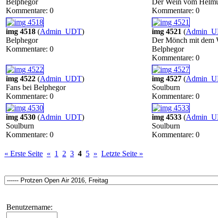
Belphegor
Der Wein vom Helm
Kommentare: 0
Kommentare: 0
img 4518
(
Admin_UDT
)
img 4521
(
Admin_
Belphegor
Der Mönch mit dem 
Kommentare: 0
Belphegor
Kommentare: 0
img 4522
(
Admin_UDT
)
img 4527
(
Admin_
Fans bei Belphegor
Soulburn
Kommentare: 0
Kommentare: 0
img 4530
(
Admin_UDT
)
img 4533
(
Admin_
Soulburn
Soulburn
Kommentare: 0
Kommentare: 0
« Erste Seite
«
1
2
3
4
5
»
Letzte Seite »
Benutzername: