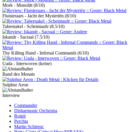
Mork - Monolitt
(8/10)
Fluisteraars - Jacht der Mysteriën
(8/10)
Tabernakel - Scheintaufe
(8.5/10)
Iskandr - Sacraal
(7.5/10)
Thy Killing Hand - Infernal Commands
(6/10)
Uada - Interwoven
(keine)
Band des Monats
Sulphur Aeon
Interview
Commander
Disharmonic Orchestra
Rotpit
Perchta
Martin Schirenc
Britta Görtz (Critical Mess/HIRAES)