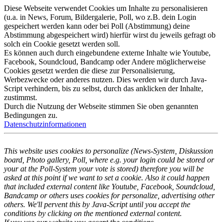
Diese Webseite verwendet Cookies um Inhalte zu personalisieren
(u.a. in News, Forum, Bildergalerie, Poll, wo z.B. dein Login
gespeichert werden kann oder bei Poll (Abstimmung) deine
Abstimmung abgespeichert wird) hierfür wirst du jeweils gefragt ob
solch ein Cookie gesetzt werden soll.
Es können auch durch eingebundene externe Inhalte wie Youtube,
Facebook, Soundcloud, Bandcamp oder Andere möglicherweise
Cookies gesetzt werden die diese zur Personalisierung,
Werbezwecke oder anderes nutzen. Dies werden wir durch Java-
Script verhindern, bis zu selbst, durch das anklicken der Inhalte,
zustimmst.
Durch die Nutzung der Webseite stimmen Sie oben genannten
Bedingungen zu.
Datenschutzinformationen
This website uses cookies to personalize (News-System, Diskussion
board, Photo gallery, Poll, where e.g. your login could be stored or
your at the Poll-System your vote is stored) therefore you will be
asked at this point if we want to set a cookie. Also it could happen
that included external content like Youtube, Facebook, Soundcloud,
Bandcamp or others uses cookies for personalize, advertising other
others. We'll pervent this by Java-Script until you accept the
conditions by clicking on the mentioned external content.