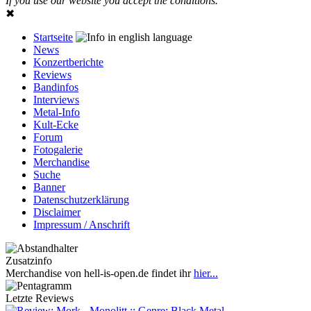
If you use our website you accept the conditions.
✖
Startseite
News
Konzertberichte
Reviews
Bandinfos
Interviews
Metal-Info
Kult-Ecke
Forum
Fotogalerie
Merchandise
Suche
Banner
Datenschutzerklärung
Disclaimer
Impressum / Anschrift
Zusatzinfo
Merchandise von hell-is-open.de findet ihr
hier...
Letzte Reviews