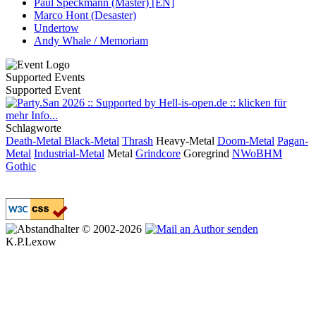
Paul Speckmann (Master) [EN]
Marco Hont (Desaster)
Undertow
Andy Whale / Memoriam
Supported Events
Supported Event
Schlagworte
Death-Metal
Black-Metal
Thrash
Heavy-Metal
Doom-Metal
Pagan-
Metal
Industrial-Metal
Metal
Grindcore
Goregrind
NWoBHM
Gothic
© 2002-2026
K.P.Lexow