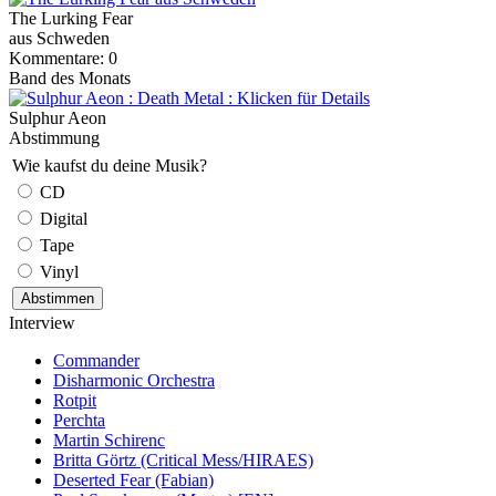
The Lurking Fear
aus Schweden
Kommentare: 0
Band des Monats
Sulphur Aeon
Abstimmung
Wie kaufst du deine Musik?
CD
Digital
Tape
Vinyl
Interview
Commander
Disharmonic Orchestra
Rotpit
Perchta
Martin Schirenc
Britta Görtz (Critical Mess/HIRAES)
Deserted Fear (Fabian)