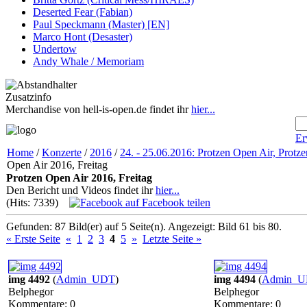
Deserted Fear (Fabian)
Paul Speckmann (Master) [EN]
Marco Hont (Desaster)
Undertow
Andy Whale / Memoriam
Zusatzinfo
Merchandise von hell-is-open.de findet ihr
hier...
Er
Home
/
Konzerte
/
2016
/
24. - 25.06.2016: Protzen Open Air, Protze
Open Air 2016, Freitag
Protzen Open Air 2016, Freitag
Den Bericht und Videos findet ihr
hier...
(Hits: 7339)
auf Facebook teilen
Gefunden: 87 Bild(er) auf 5 Seite(n). Angezeigt: Bild 61 bis 80.
« Erste Seite
«
1
2
3
4
5
»
Letzte Seite »
img 4492
(
Admin_UDT
)
img 4494
(
Admin_
Belphegor
Belphegor
Kommentare: 0
Kommentare: 0