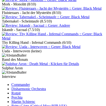
Mork - Monolitt
(8/10)
Fluisteraars - Jacht der Mysteriën
(8/10)
Tabernakel - Scheintaufe
(8.5/10)
Iskandr - Sacraal
(7.5/10)
Thy Killing Hand - Infernal Commands
(6/10)
Uada - Interwoven
(keine)
Band des Monats
Sulphur Aeon
Interview
Commander
Disharmonic Orchestra
Rotpit
Perchta
Martin Schirenc
Britta Görtz (Critical Mess/HIRAES)