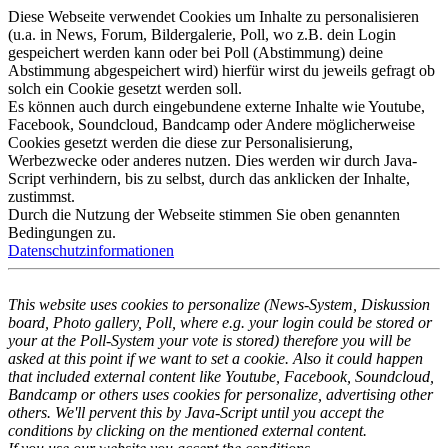
Diese Webseite verwendet Cookies um Inhalte zu personalisieren
(u.a. in News, Forum, Bildergalerie, Poll, wo z.B. dein Login
gespeichert werden kann oder bei Poll (Abstimmung) deine
Abstimmung abgespeichert wird) hierfür wirst du jeweils gefragt ob
solch ein Cookie gesetzt werden soll.
Es können auch durch eingebundene externe Inhalte wie Youtube,
Facebook, Soundcloud, Bandcamp oder Andere möglicherweise
Cookies gesetzt werden die diese zur Personalisierung,
Werbezwecke oder anderes nutzen. Dies werden wir durch Java-
Script verhindern, bis zu selbst, durch das anklicken der Inhalte,
zustimmst.
Durch die Nutzung der Webseite stimmen Sie oben genannten
Bedingungen zu.
Datenschutzinformationen
This website uses cookies to personalize (News-System, Diskussion
board, Photo gallery, Poll, where e.g. your login could be stored or
your at the Poll-System your vote is stored) therefore you will be
asked at this point if we want to set a cookie. Also it could happen
that included external content like Youtube, Facebook, Soundcloud,
Bandcamp or others uses cookies for personalize, advertising other
others. We'll pervent this by Java-Script until you accept the
conditions by clicking on the mentioned external content.