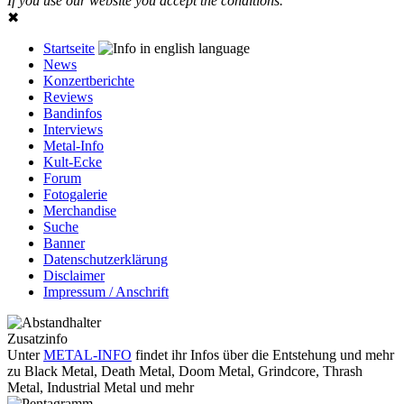
If you use our website you accept the conditions.
✖
Startseite
News
Konzertberichte
Reviews
Bandinfos
Interviews
Metal-Info
Kult-Ecke
Forum
Fotogalerie
Merchandise
Suche
Banner
Datenschutzerklärung
Disclaimer
Impressum / Anschrift
Zusatzinfo
Unter
METAL-INFO
findet ihr Infos über die Entstehung und mehr
zu Black Metal, Death Metal, Doom Metal, Grindcore, Thrash
Metal, Industrial Metal und mehr