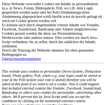
Diese Webseite verwendet Cookies um Inhalte zu personalisieren
(u.a. in News, Forum, Bildergalerie, Poll, wo z.B. dein Login
gespeichert werden kann oder bei Poll (Abstimmung) deine
Abstimmung abgespeichert wird) hierfür wirst du jeweils gefragt ob
solch ein Cookie gesetzt werden soll.
Es können auch durch eingebundene externe Inhalte wie Youtube,
Facebook, Soundcloud, Bandcamp oder Andere möglicherweise
Cookies gesetzt werden die diese zur Personalisierung,
Werbezwecke oder anderes nutzen. Dies werden wir durch Java-
Script verhindern, bis zu selbst, durch das anklicken der Inhalte,
zustimmst.
Durch die Nutzung der Webseite stimmen Sie oben genannten
Bedingungen zu.
Datenschutzinformationen
This website uses cookies to personalize (News-System, Diskussion
board, Photo gallery, Poll, where e.g. your login could be stored or
your at the Poll-System your vote is stored) therefore you will be
asked at this point if we want to set a cookie. Also it could happen
that included external content like Youtube, Facebook, Soundcloud,
Bandcamp or others uses cookies for personalize, advertising other
others. We'll pervent this by Java-Script until you accept the
conditions by clicking on the mentioned external content.