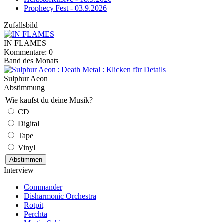
Prophecy Fest - 03.9.2026
Zufallsbild
IN FLAMES
Kommentare: 0
Band des Monats
Sulphur Aeon
Abstimmung
Wie kaufst du deine Musik?
CD
Digital
Tape
Vinyl
Interview
Commander
Disharmonic Orchestra
Rotpit
Perchta