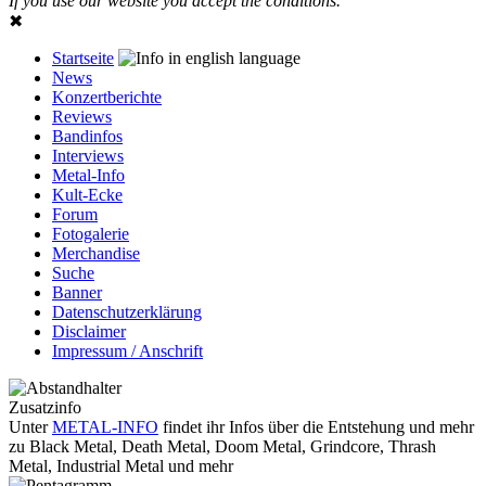
If you use our website you accept the conditions.
✖
Startseite
News
Konzertberichte
Reviews
Bandinfos
Interviews
Metal-Info
Kult-Ecke
Forum
Fotogalerie
Merchandise
Suche
Banner
Datenschutzerklärung
Disclaimer
Impressum / Anschrift
Zusatzinfo
Unter
METAL-INFO
findet ihr Infos über die Entstehung und mehr
zu Black Metal, Death Metal, Doom Metal, Grindcore, Thrash
Metal, Industrial Metal und mehr