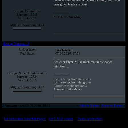
Nicht genau das was ich erwartet habe, aber, sind
paar gute Bands am Start
Gruppe: Bangerfront
--------------
Beiträge: 15618
No Glatz - No Glory
Seit: 04.2002
Mitglied Bewertung: 4.64
Beitrag Nummer: 3
UnDerTaker
Geschrieben:
Total Satan
07.06.2026, 17:51
Schicker Flyer. Muss mich mal in die bands
reinhören...
Gruppe: Super Administrators
--------------
Beiträge: 10724
I will rise up from the chaos
Seit: 04.2002
I will rise up from the grave
A brother to the darkness
Mitglied Bewertung: 4.83
A master to the slaves
2 Antworten seit 05.06.2026, 18:12
<
Älteres Thema
|
Neueres Thema
>
[
bei Antworten benachrichtigen
::
per E-Mail senden
::
Thema ausdrucken
]