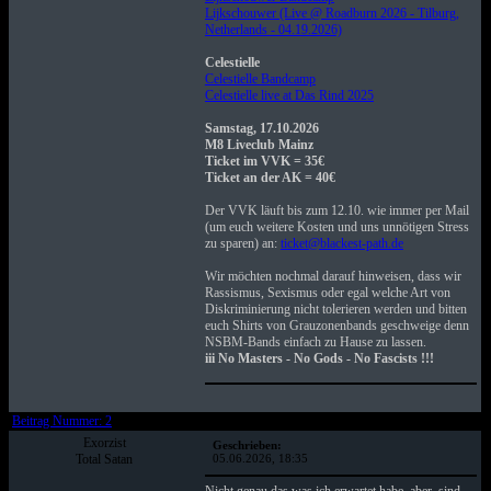
Lijkschouwer (Live @ Roadburn 2026 - Tilburg,
Netherlands - 04.19.2026)
Celestielle
Celestielle Bandcamp
Celestielle live at Das Rind 2025
Samstag, 17.10.2026
M8 Liveclub Mainz
Ticket im VVK = 35€
Ticket an der AK = 40€
Der VVK läuft bis zum 12.10. wie immer per Mail
(um euch weitere Kosten und uns unnötigen Stress
zu sparen) an:
ticket@blackest-path.de
Wir möchten nochmal darauf hinweisen, dass wir
Rassismus, Sexismus oder egal welche Art von
Diskriminierung nicht tolerieren werden und bitten
euch Shirts von Grauzonenbands geschweige denn
NSBM-Bands einfach zu Hause zu lassen.
iii No Masters - No Gods - No Fascists !!!
Beitrag Nummer: 2
Exorzist
Geschrieben:
Total Satan
05.06.2026, 18:35