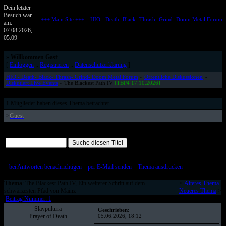
Dein letzter
Besuch war
+++ Main Site +++
::
HIO - Death- Black- Thrash- Grind- Doom Metal Forum
am:
Metalforum von HELL IS OPEN
07.08.2026,
05:09
»
Willkommen Gast
[
Einloggen
::
Registrieren
::
Datenschutzerklärung
]
HIO - Death- Black- Thrash- Grind- Doom Metal Forum
»
Öffentliche Diskussionen
»
Diskutiert Live Events
» The Blackest Path IV
[TBP4 17.10.2026]
1
Mitglieder haben dieses Thema betrachtet
>
Guest
Alle Beiträge auf einer Seite
[
bei Antworten benachrichtigen
::
per E-Mail senden
::
Thema ausdrucken
]
Thema
: The Blackest Path IV, Ein weiterer Schritt auf dem
<
Älteres Thema
|
schwärzesten Pfad von Mainz
Neueres Thema
>
Beitrag Nummer: 1
Slaypultura
Geschrieben:
Prayer of Death
05.06.2026, 18:12