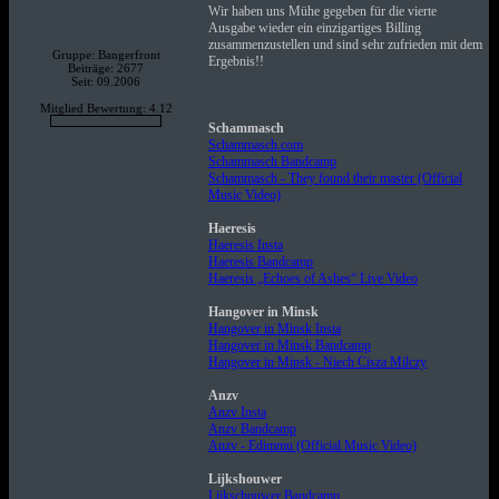
Wir haben uns Mühe gegeben für die vierte
Ausgabe wieder ein einzigartiges Billing
zusammenzustellen und sind sehr zufrieden mit dem
Gruppe: Bangerfront
Ergebnis!!
Beiträge: 2677
Seit: 09.2006
Mitglied Bewertung: 4.12
Schammasch
Schammasch.com
Schammasch Bandcamp
Schammasch - They found their master (Official
Music Video)
Haeresis
Haeresis Insta
Haeresis Bandcamp
Haeresis „Echoes of Ashes“ Live Video
Hangover in Minsk
Hangover in Minsk Insta
Hangover in Minsk Bandcamp
Hangover in Minsk - Niech Cisza Milczy
Anzv
Anzv Insta
Anzv Bandcamp
Anzv - Edimmu (Official Music Video)
Lijkshouwer
Lijkschouwer Bandcamp