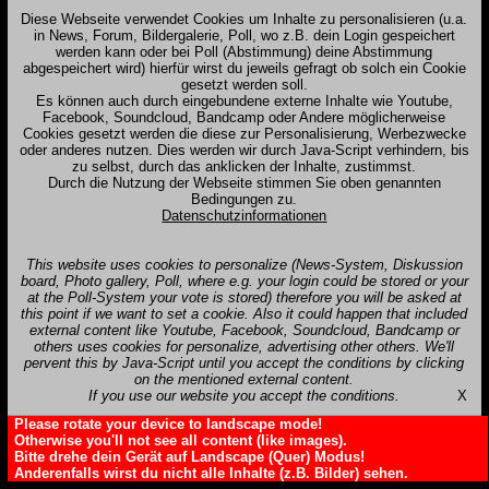
Diese Webseite verwendet Cookies um Inhalte zu personalisieren (u.a.
in News, Forum, Bildergalerie, Poll, wo z.B. dein Login gespeichert
werden kann oder bei Poll (Abstimmung) deine Abstimmung
abgespeichert wird) hierfür wirst du jeweils gefragt ob solch ein Cookie
gesetzt werden soll.
Es können auch durch eingebundene externe Inhalte wie Youtube,
Facebook, Soundcloud, Bandcamp oder Andere möglicherweise
Cookies gesetzt werden die diese zur Personalisierung, Werbezwecke
oder anderes nutzen. Dies werden wir durch Java-Script verhindern, bis
zu selbst, durch das anklicken der Inhalte, zustimmst.
Durch die Nutzung der Webseite stimmen Sie oben genannten
Bedingungen zu.
Datenschutzinformationen
This website uses cookies to personalize (News-System, Diskussion
board, Photo gallery, Poll, where e.g. your login could be stored or your
at the Poll-System your vote is stored) therefore you will be asked at
this point if we want to set a cookie. Also it could happen that included
external content like Youtube, Facebook, Soundcloud, Bandcamp or
others uses cookies for personalize, advertising other others. We'll
pervent this by Java-Script until you accept the conditions by clicking
on the mentioned external content.
If you use our website you accept the conditions.
X
Please rotate your device to landscape mode!
Otherwise you'll not see all content (like images).
Bitte drehe dein Gerät auf Landscape (Quer) Modus!
Anderenfalls wirst du nicht alle Inhalte (z.B. Bilder) sehen.