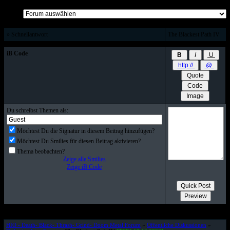
Alle Beiträge auf einer Seite
» Schnellantwort
The Blackest Path IV
iB Code
Du schreibst Themen als:
Möchtest Du die Signatur in diesem Beitrag hinzufügen?
Möchtest Du Smilies für diesen Beitrag aktivieren?
Thema beobachten?
Zeige alle Smilies
Zeige iB Code
HIO - Death- Black- Thrash- Grind- Doom Metal Forum
»
Öffentliche Diskussionen
»