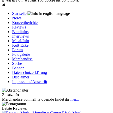
If you use our website you accept the conditions.
✖
Startseite
News
Konzertberichte
Reviews
Bandinfos
Interviews
Metal-Info
Kult-Ecke
Forum
Fotogalerie
Merchandise
Suche
Banner
Datenschutzerklärung
Disclaimer
Impressum / Anschrift
Zusatzinfo
Merchandise von hell-is-open.de findet ihr
hier...
Letzte Reviews