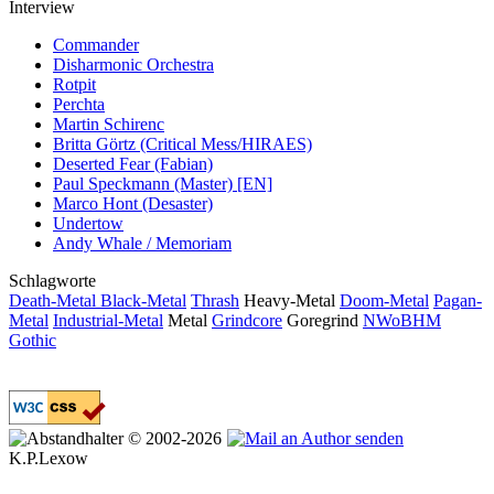
Interview
Commander
Disharmonic Orchestra
Rotpit
Perchta
Martin Schirenc
Britta Görtz (Critical Mess/HIRAES)
Deserted Fear (Fabian)
Paul Speckmann (Master) [EN]
Marco Hont (Desaster)
Undertow
Andy Whale / Memoriam
Schlagworte
Death-Metal
Black-Metal
Thrash
Heavy-Metal
Doom-Metal
Pagan-
Metal
Industrial-Metal
Metal
Grindcore
Goregrind
NWoBHM
Gothic
© 2002-2026
K.P.Lexow