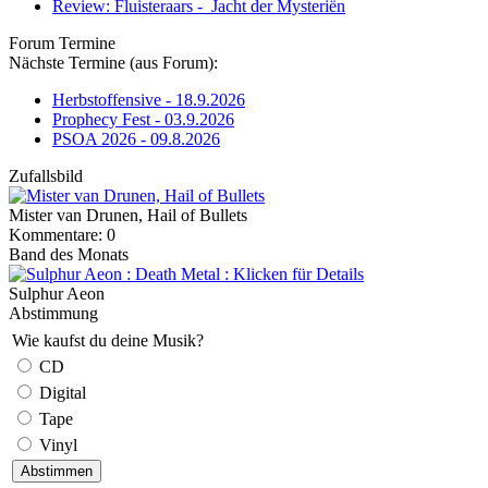
Review: Fluisteraars - Jacht der Mysteriën
Forum Termine
Nächste Termine (aus Forum):
Herbstoffensive - 18.9.2026
Prophecy Fest - 03.9.2026
PSOA 2026 - 09.8.2026
Zufallsbild
Mister van Drunen, Hail of Bullets
Kommentare: 0
Band des Monats
Sulphur Aeon
Abstimmung
Wie kaufst du deine Musik?
CD
Digital
Tape
Vinyl