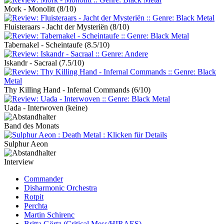
Mork - Monolitt
(8/10)
Fluisteraars - Jacht der Mysteriën
(8/10)
Tabernakel - Scheintaufe
(8.5/10)
Iskandr - Sacraal
(7.5/10)
Thy Killing Hand - Infernal Commands
(6/10)
Uada - Interwoven
(keine)
Band des Monats
Sulphur Aeon
Interview
Commander
Disharmonic Orchestra
Rotpit
Perchta
Martin Schirenc
Britta Görtz (Critical Mess/HIRAES)