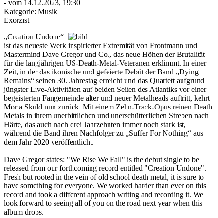
- vom 14.12.2023, 19:30
Kategorie:
Musik
Exorzist
„Creation Undone“
ist das neueste Werk inspirierter Extremität von Frontmann und
Mastermind Dave Gregor und Co., das neue Höhen der Brutalität
für die langjährigen US-Death-Metal-Veteranen erklimmt. In einer
Zeit, in der das ikonische und gefeierte Debüt der Band „Dying
Remains“ seinen 30. Jahrestag erreicht und das Quartett aufgrund
jüngster Live-Aktivitäten auf beiden Seiten des Atlantiks vor einer
begeisterten Fangemeinde alter und neuer Metalheads auftritt, kehrt
Morta Skuld nun zurück. Mit einem Zehn-Track-Opus reinen Death
Metals in ihrem unerbittlichen und unerschütterlichen Streben nach
Härte, das auch nach drei Jahrzehnten immer noch stark ist,
während die Band ihren Nachfolger zu „Suffer For Nothing“ aus
dem Jahr 2020 veröffentlicht.
Dave Gregor states: "We Rise We Fall" is the debut single to be
released from our forthcoming record entitled "Creation Undone".
Fresh but rooted in the vein of old school death metal, it is sure to
have something for everyone. We worked harder than ever on this
record and took a different approach writing and recording it. We
look forward to seeing all of you on the road next year when this
album drops.