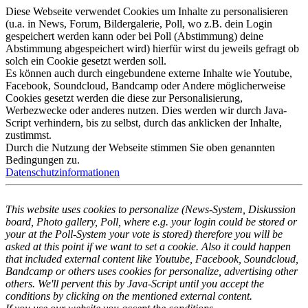
Diese Webseite verwendet Cookies um Inhalte zu personalisieren
(u.a. in News, Forum, Bildergalerie, Poll, wo z.B. dein Login
gespeichert werden kann oder bei Poll (Abstimmung) deine
Abstimmung abgespeichert wird) hierfür wirst du jeweils gefragt ob
solch ein Cookie gesetzt werden soll.
Es können auch durch eingebundene externe Inhalte wie Youtube,
Facebook, Soundcloud, Bandcamp oder Andere möglicherweise
Cookies gesetzt werden die diese zur Personalisierung,
Werbezwecke oder anderes nutzen. Dies werden wir durch Java-
Script verhindern, bis zu selbst, durch das anklicken der Inhalte,
zustimmst.
Durch die Nutzung der Webseite stimmen Sie oben genannten
Bedingungen zu.
Datenschutzinformationen
This website uses cookies to personalize (News-System, Diskussion
board, Photo gallery, Poll, where e.g. your login could be stored or
your at the Poll-System your vote is stored) therefore you will be
asked at this point if we want to set a cookie. Also it could happen
that included external content like Youtube, Facebook, Soundcloud,
Bandcamp or others uses cookies for personalize, advertising other
others. We'll pervent this by Java-Script until you accept the
conditions by clicking on the mentioned external content.