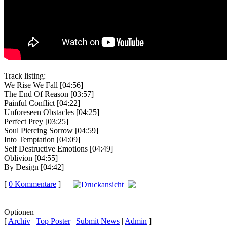
Track listing:
We Rise We Fall [04:56]
The End Of Reason [03:57]
Painful Conflict [04:22]
Unforeseen Obstacles [04:25]
Perfect Prey [03:25]
Soul Piercing Sorrow [04:59]
Into Temptation [04:09]
Self Destructive Emotions [04:49]
Oblivion [04:55]
By Design [04:42]
[
0 Kommentare
]
auf
Facebook teilen
Optionen
[
Archiv
|
Top Poster
|
Submit News
|
Admin
]