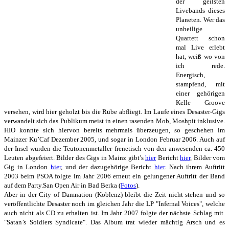
der geilsten
Livebands dieses
Planeten. Wer das
unheilige
Quartett schon
mal Live erlebt
hat, weiß wo von
ich rede.
Energisch,
stampfend, mit
einer gehörigen
Kelle Groove
versehen, wird hier geholzt bis die Rübe abfliegt. Im Laufe eines Desaster-Gigs
verwandelt sich das Publikum meist in einen rasenden Mob, Moshpit inklusive.
HIO konnte sich hiervon bereits mehrmals überzeugen, so geschehen im
Mainzer Ku’Caf Dezember 2005, und sogar in London Februar 2006. Auch auf
der Insel wurden die Teutonenmetaller frenetisch von den anwesenden ca. 450
Leuten abgefeiert. Bilder des Gigs in Mainz gibt’s
hier
Bericht
hier
, Bilder vom
Gig in London
hier
, und der dazugehörige Bericht
hier
. Nach ihrem Auftritt
2003 beim PSOA folgte im Jahr 2006 erneut ein gelungener Auftritt der Band
auf dem Party.San Open Air in Bad Berka (
Fotos
).
Aber in der City of Damnation (Koblenz) bleibt die Zeit nicht stehen und so
veröffentlichte Desaster noch im gleichen Jahr die LP "Infernal Voices", welche
auch nicht als CD zu erhalten ist. Im Jahr 2007 folgte der nächste Schlag mit
"Satan’s Soldiers Syndicate". Das Album trat wieder mächtig Arsch und es