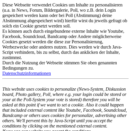
Diese Webseite verwendet Cookies um Inhalte zu personalisieren
(u.a. in News, Forum, Bildergalerie, Poll, wo z.B. dein Login
gespeichert werden kann oder bei Poll (Abstimmung) deine
Abstimmung abgespeichert wird) hierfür wirst du jeweils gefragt ob
solch ein Cookie gesetzt werden soll.
Es können auch durch eingebundene externe Inhalte wie Youtube,
Facebook, Soundcloud, Bandcamp oder Andere möglicherweise
Cookies gesetzt werden die diese zur Personalisierung,
Werbezwecke oder anderes nutzen. Dies werden wir durch Java-
Script verhindern, bis zu selbst, durch das anklicken der Inhalte,
zustimmst.
Durch die Nutzung der Webseite stimmen Sie oben genannten
Bedingungen zu.
Datenschutzinformationen
This website uses cookies to personalize (News-System, Diskussion
board, Photo gallery, Poll, where e.g. your login could be stored or
your at the Poll-System your vote is stored) therefore you will be
asked at this point if we want to set a cookie. Also it could happen
that included external content like Youtube, Facebook, Soundcloud,
Bandcamp or others uses cookies for personalize, advertising other
others. We'll pervent this by Java-Script until you accept the
conditions by clicking on the mentioned external content.