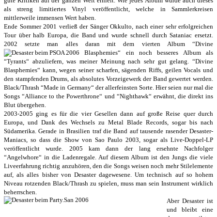
gute Kritiken auf der ganzen Welt erhielt. Wie jedes Album wurde auch dieses
als streng limitiertes Vinyl veröffentlicht, welche in Sammlerkreisen
mittlerweile immensen Wert haben.
Ende Sommer 2001 verließ der Sänger Okkulto, nach einer sehr erfolgreichen
Tour über halb Europa, die Band und wurde schnell durch Sataniac ersetzt.
2002 setzte man alles daran mit dem vierten Album “Divine
Blasphemies“ ein noch besseres Album als
“Tyrants“ abzuliefern, was meiner Meinung nach sehr gut gelang. “Divine
Blasphemies“ kann, wegen seiner scharfen, sägenden Riffs, geilen Vocals und
den stampfenden Drums, als absolutes Vorzeigewerk der Band gewertet werden.
Black/Thrash “Made in Germany“ der allerfeinsten Sorte. Hier seien nur mal die
Songs “Alliance to the Powerthrone“ und “Nighthawk“ erwähnt, die direkt ins
Blut übergehen.
2003-2005 ging es für die vier Gesellen dann auf große Reise quer durch
Europa, und Dank des Wechsels zu Metal Blade Records, sogar bis nach
Südamerika. Gerade in Brasilien traf die Band auf tausende rasender Desaster-
Maniacs, so dass die Show von Sao Paulo 2003, sogar als Live-Doppel-LP
veröffentlicht wurde. 2005 kam dann der lang ersehnte Nachfolger
“Angelwhore“ in die Ladenregale. Auf diesem Album ist den Jungs die viele
Liveerfahrung richtig anzuhören, den die Songs weisen noch mehr Stilelemente
auf, als alles bisher von Desaster dagewesene. Um technisch auf so hohem
Niveau rotzenden Black/Thrash zu spielen, muss man sein Instrument wirklich
beherrschen.
Aber Desaster ist
und bleibt eine