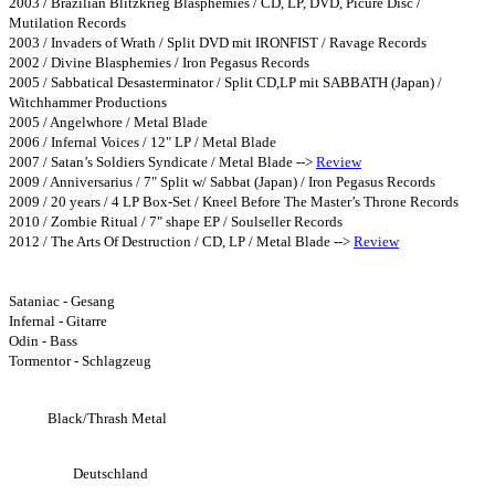
2003 / Brazilian Blitzkrieg Blasphemies / CD, LP, DVD, Picure Disc /
Mutilation Records
2003 / Invaders of Wrath / Split DVD mit IRONFIST / Ravage Records
2002 / Divine Blasphemies / Iron Pegasus Records
2005 / Sabbatical Desasterminator / Split CD,LP mit SABBATH (Japan) /
Witchhammer Productions
2005 / Angelwhore / Metal Blade
2006 / Infernal Voices / 12" LP / Metal Blade
2007 / Satan’s Soldiers Syndicate / Metal Blade -->
Review
2009 / Anniversarius / 7" Split w/ Sabbat (Japan) / Iron Pegasus Records
2009 / 20 years / 4 LP Box-Set / Kneel Before The Master’s Throne Records
2010 / Zombie Ritual / 7" shape EP / Soulseller Records
2012 / The Arts Of Destruction / CD, LP / Metal Blade -->
Review
Bandmembers:
Sataniac - Gesang
Infernal - Gitarre
Odin - Bass
Tormentor - Schlagzeug
Style:
Black/Thrash Metal
Herkunft:
Deutschland