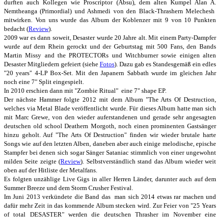
durften auch Kollegen wie Proscriptor (Absu), dem alten Kumpel Alan A.
Nemtheanga (Primordial) und Ashmedi von den Black-Thrashern Melechesh
mitwirken. Von uns wurde das Album der Koblenzer mit 9 von 10 Punkten
bedacht (
Review
).
2009 war es dann soweit, Desaster wurde 20 Jahre alt. Mit einem Party-Dampfer
wurde auf dem Rhein gerockt und der Geburtstag mit 500 Fans, den Bands
Martin Missy and the PROTECTORs und Witchburner sowie einigen alten
Desaster Mitgliedern gefeiert (siehe
Fotos
). Dazu gab es Standesgemäß ein edles
"20 years" 4-LP Box-Set. Mit den Japanern Sabbath wurde im gleichen Jahr
noch eine 7" Split eingespielt.
In 2010 erschien dann mit "Zombie Ritual" eine 7" shape EP.
Der nächste Hammer folgte 2012 mit dem Album "The Arts Of Destruction,
welches via Metal Blade veröffentlicht wurde. Für dieses Album hatte man sich
mit Marc Grewe, von den wieder auferstandenen und gerade sehr angesagten
deutschen old school Deathern Morgoth, noch einen prominenten Gastsänger
hinzu geholt. Auf "The Arts Of Destruction" finden wir wieder brutale harte
Songs wie auf den letzten Alben, daneben aber auch einige melodische, epische
Stampfer bei denen sich sogar Sänger Sataniac stimmlich von einer ungewohnt
milden Seite zeigte (
Review
). Selbstverständlich stand das Album wieder weit
oben auf der Hitliste der Metalfans.
Es folgten unzählige Live Gigs in aller Herren Länder, darunter auch auf dem
Summer Breeze und dem Storm Crusher Festival.
Im Juni 2013 verkündete die Band das man sich 2014 etwas rar machen und
dafür mehr Zeit in das kommende Album stecken wird. Zur Feier von "25 Years
of total DESASTER" werden die deutschen Thrasher im November eine