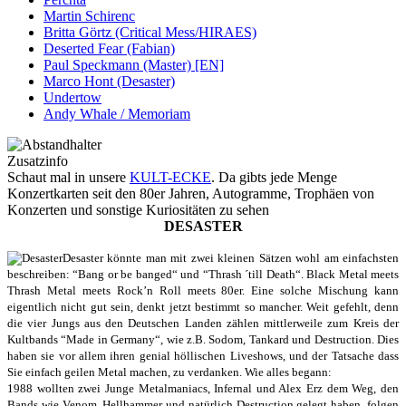
Martin Schirenc
Britta Görtz (Critical Mess/HIRAES)
Deserted Fear (Fabian)
Paul Speckmann (Master) [EN]
Marco Hont (Desaster)
Undertow
Andy Whale / Memoriam
Zusatzinfo
Schaut mal in unsere
KULT-ECKE
. Da gibts jede Menge
Konzertkarten seit den 80er Jahren, Autogramme, Trophäen von
Konzerten und sonstige Kuriositäten zu sehen
DESASTER
Desaster könnte man mit zwei kleinen Sätzen wohl am einfachsten
beschreiben: “Bang or be banged“ und “Thrash ´till Death“. Black Metal meets
Thrash Metal meets Rock’n Roll meets 80er. Eine solche Mischung kann
eigentlich nicht gut sein, denkt jetzt bestimmt so mancher. Weit gefehlt, denn
die vier Jungs aus den Deutschen Landen zählen mittlerweile zum Kreis der
Kultbands “Made in Germany“, wie z.B. Sodom, Tankard und Destruction. Dies
haben sie vor allem ihren genial höllischen Liveshows, und der Tatsache dass
Sie einfach geilen Metal machen, zu verdanken. Wie alles begann:
1988 wollten zwei Junge Metalmaniacs, Infernal und Alex Erz dem Weg, den
Bands wie Venom, Hellhammer und natürlich Destruction gelegt haben, folgen