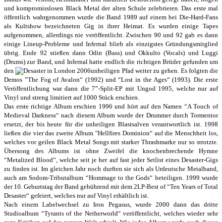
und kompromisslosen Black Metal der alten Schule zelebrieren. Das erste mal
öffentlich wahrgenommen wurde die Band 1989 auf einem bei Die-Hard-Fans
als Kultshow bezeichneten Gig in ihrer Heimat. Es wurden einige Tapes
aufgenommen, allerdings nie veröffentlicht. Zwischen 90 und 92 gab es dann
einige Lineup-Probleme und Infernal blieb als einzigstes Gründungsmitglied
übrig. Ende 92 stießen dann Odin (Bass) und Okkulto (Vocals) und Luggi
(Drums) zur Band, und Infernal hatte endlich die richtigen Brüder gefunden um
den
unheiligen Pfad weiter zu gehen. Es folgten die
Demos ”The Fog of Avalon“ (1992) und “Lost in the Ages“ (1993). Die erste
Veröffentlichung war dann die 7”-Split-EP mit Ungod 1995, welche nur auf
Vinyl und streng limitiert auf 1000 Stück erschien.
Das erste richtige Album erschien 1996 und hört auf den Namen “A Touch of
Medieval Darkness“ nach diesem Album wurde der Drummer durch Tormentor
ersetzt, der bis heute für die unheiligen Blastsalven verantwortlich ist. 1998
ließen die vier das zweite Album "Hellfires Dominion“ auf die Menschheit los,
welches vor geilen Black Metal Songs mit starker Thrashmarke nur so strotzte.
Übersong des Albums ist ohne Zweifel die knochenbrechende Hymne
“Metalized Blood“, welche seit je her auf fast jeder Setlist eines Desaster-Gigs
zu finden ist. Im gleichen Jahr noch durften sie sich als Urdeutsche Metalband,
auch am Sodom-Tributalbum “Hommage to the Gods“ beteiligen. 1999 wurde
der 10. Geburtstag der Band gebührend mit dem 2LP-Best of “Ten Years of Total
Desaster“ gefeiert, welches nur auf Vinyl erhältlich ist.
Nach einem Labelwechsel zu Iron Pegasus, wurde 2000 dann das dritte
Studioalbum “Tyrants of the Netherworld“ veröffentlicht, welches wieder sehr