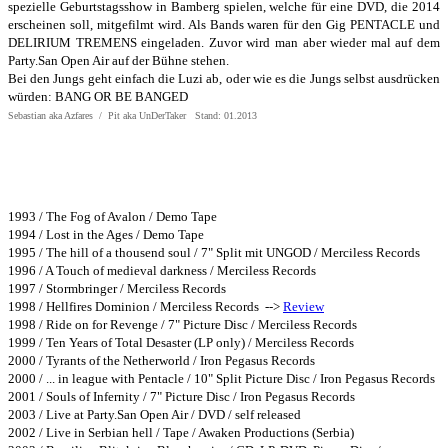
spezielle Geburtstagsshow in Bamberg spielen, welche für eine DVD, die 2014
erscheinen soll, mitgefilmt wird. Als Bands waren für den Gig PENTACLE und
DELIRIUM TREMENS eingeladen. Zuvor wird man aber wieder mal auf dem
Party.San Open Air auf der Bühne stehen.
Bei den Jungs geht einfach die Luzi ab, oder wie es die Jungs selbst ausdrücken
würden: BANG OR BE BANGED
Sebastian aka Azfares / Pit aka UnDerTaker Stand: 01.2013
Bisher erschienene Alben:
1993 / The Fog of Avalon / Demo Tape
1994 / Lost in the Ages / Demo Tape
1995 / The hill of a thousend soul / 7" Split mit UNGOD / Merciless Records
1996 / A Touch of medieval darkness / Merciless Records
1997 / Stormbringer / Merciless Records
1998 / Hellfires Dominion / Merciless Records -->
Review
1998 / Ride on for Revenge / 7" Picture Disc / Merciless Records
1999 / Ten Years of Total Desaster (LP only) / Merciless Records
2000 / Tyrants of the Netherworld / Iron Pegasus Records
2000 / ... in league with Pentacle / 10" Split Picture Disc / Iron Pegasus Records
2001 / Souls of Infernity / 7" Picture Disc / Iron Pegasus Records
2003 / Live at Party.San Open Air / DVD / self released
2002 / Live in Serbian hell / Tape / Awaken Productions (Serbia)