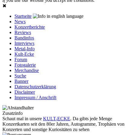
If you use our website you accept the conditions.
✖
Startseite
News
Konzertberichte
Reviews
Bandinfos
Interviews
Metal-Info
Kult-Ecke
Forum
Fotogalerie
Merchandise
Suche
Banner
Datenschutzerklärung
Disclaimer
Impressum / Anschrift
Zusatzinfo
Schaut mal in unsere
KULT-ECKE
. Da gibts jede Menge
Konzertkarten seit den 80er Jahren, Autogramme, Trophäen von
Konzerten und sonstige Kuriositäten zu sehen