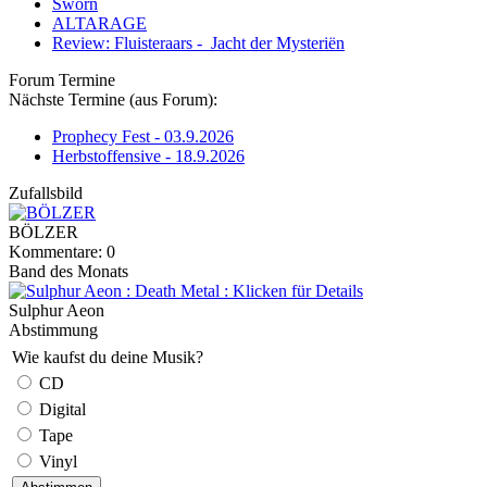
Sworn
ALTARAGE
Review: Fluisteraars - Jacht der Mysteriën
Forum Termine
Nächste Termine (aus Forum):
Prophecy Fest - 03.9.2026
Herbstoffensive - 18.9.2026
Zufallsbild
BÖLZER
Kommentare: 0
Band des Monats
Sulphur Aeon
Abstimmung
Wie kaufst du deine Musik?
CD
Digital
Tape
Vinyl