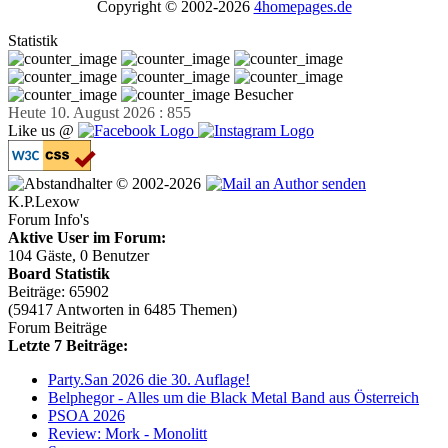
Copyright © 2002-2026
4homepages.de
Statistik
Besucher
Heute 10. August 2026 : 855
Like us @
© 2002-2026
K.P.Lexow
Forum Info's
Aktive User im Forum:
104 Gäste, 0 Benutzer
Board Statistik
Beiträge: 65902
(59417 Antworten in 6485 Themen)
Forum Beiträge
Letzte 7 Beiträge:
Party.San 2026 die 30. Auflage!
Belphegor - Alles um die Black Metal Band aus Österreich
PSOA 2026
Review: Mork - Monolitt