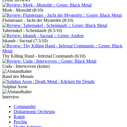
Mork - Monolitt
(8/10)
Fluisteraars - Jacht der Mysteriën
(8/10)
Tabernakel - Scheintaufe
(8.5/10)
Iskandr - Sacraal
(7.5/10)
Thy Killing Hand - Infernal Commands
(6/10)
Uada - Interwoven
(keine)
Band des Monats
Sulphur Aeon
Interview
Commander
Disharmonic Orchestra
Rotpit
Perchta
Martin Schirenc