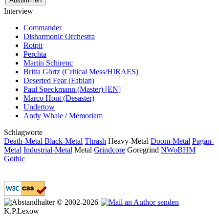
Interview
Commander
Disharmonic Orchestra
Rotpit
Perchta
Martin Schirenc
Britta Görtz (Critical Mess/HIRAES)
Deserted Fear (Fabian)
Paul Speckmann (Master) [EN]
Marco Hont (Desaster)
Undertow
Andy Whale / Memoriam
Schlagworte
Death-Metal
Black-Metal
Thrash
Heavy-Metal
Doom-Metal
Pagan-
Metal
Industrial-Metal
Metal
Grindcore
Goregrind
NWoBHM
Gothic
© 2002-2026
K.P.Lexow