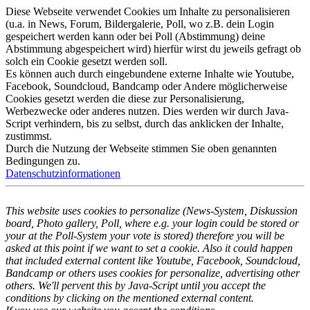
Diese Webseite verwendet Cookies um Inhalte zu personalisieren
(u.a. in News, Forum, Bildergalerie, Poll, wo z.B. dein Login
gespeichert werden kann oder bei Poll (Abstimmung) deine
Abstimmung abgespeichert wird) hierfür wirst du jeweils gefragt ob
solch ein Cookie gesetzt werden soll.
Es können auch durch eingebundene externe Inhalte wie Youtube,
Facebook, Soundcloud, Bandcamp oder Andere möglicherweise
Cookies gesetzt werden die diese zur Personalisierung,
Werbezwecke oder anderes nutzen. Dies werden wir durch Java-
Script verhindern, bis zu selbst, durch das anklicken der Inhalte,
zustimmst.
Durch die Nutzung der Webseite stimmen Sie oben genannten
Bedingungen zu.
Datenschutzinformationen
This website uses cookies to personalize (News-System, Diskussion
board, Photo gallery, Poll, where e.g. your login could be stored or
your at the Poll-System your vote is stored) therefore you will be
asked at this point if we want to set a cookie. Also it could happen
that included external content like Youtube, Facebook, Soundcloud,
Bandcamp or others uses cookies for personalize, advertising other
others. We'll pervent this by Java-Script until you accept the
conditions by clicking on the mentioned external content.