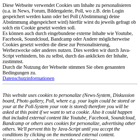
Diese Webseite verwendet Cookies um Inhalte zu personalisieren
(u.a. in News, Forum, Bildergalerie, Poll, wo z.B. dein Login
gespeichert werden kann oder bei Poll (Abstimmung) deine
Abstimmung abgespeichert wird) hierfür wirst du jeweils gefragt ob
solch ein Cookie gesetzt werden soll.
Es können auch durch eingebundene externe Inhalte wie Youtube,
Facebook, Soundcloud, Bandcamp oder Andere möglicherweise
Cookies gesetzt werden die diese zur Personalisierung,
Werbezwecke oder anderes nutzen. Dies werden wir durch Java-
Script verhindern, bis zu selbst, durch das anklicken der Inhalte,
zustimmst.
Durch die Nutzung der Webseite stimmen Sie oben genannten
Bedingungen zu.
Datenschutzinformationen
This website uses cookies to personalize (News-System, Diskussion
board, Photo gallery, Poll, where e.g. your login could be stored or
your at the Poll-System your vote is stored) therefore you will be
asked at this point if we want to set a cookie. Also it could happen
that included external content like Youtube, Facebook, Soundcloud,
Bandcamp or others uses cookies for personalize, advertising other
others. We'll pervent this by Java-Script until you accept the
conditions by clicking on the mentioned external content.