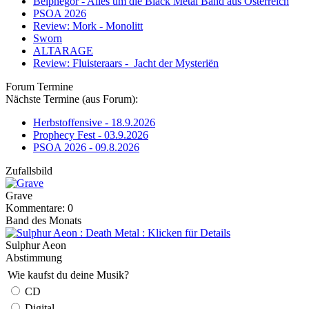
Belphegor - Alles um die Black Metal Band aus Österreich
PSOA 2026
Review: Mork - Monolitt
Sworn
ALTARAGE
Review: Fluisteraars - Jacht der Mysteriën
Forum Termine
Nächste Termine (aus Forum):
Herbstoffensive - 18.9.2026
Prophecy Fest - 03.9.2026
PSOA 2026 - 09.8.2026
Zufallsbild
Grave
Kommentare: 0
Band des Monats
Sulphur Aeon
Abstimmung
Wie kaufst du deine Musik?
CD
Digital