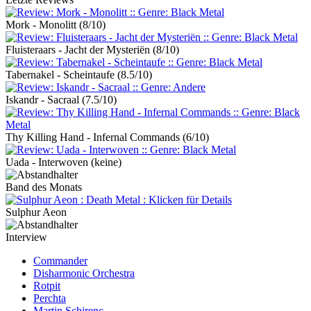
Mork - Monolitt
(8/10)
Fluisteraars - Jacht der Mysteriën
(8/10)
Tabernakel - Scheintaufe
(8.5/10)
Iskandr - Sacraal
(7.5/10)
Thy Killing Hand - Infernal Commands
(6/10)
Uada - Interwoven
(keine)
Band des Monats
Sulphur Aeon
Interview
Commander
Disharmonic Orchestra
Rotpit
Perchta
Martin Schirenc