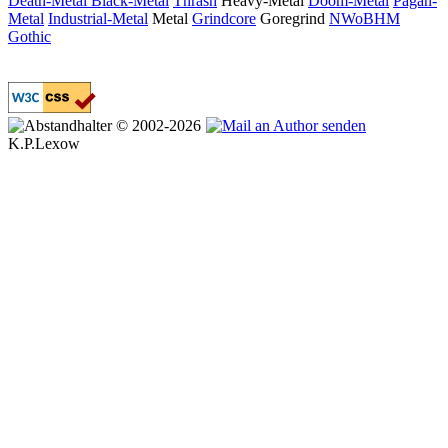
Death-Metal
Black-Metal
Thrash
Heavy-Metal
Doom-Metal
Pagan-
Metal
Industrial-Metal
Metal
Grindcore
Goregrind
NWoBHM
Gothic
© 2002-2026
K.P.Lexow