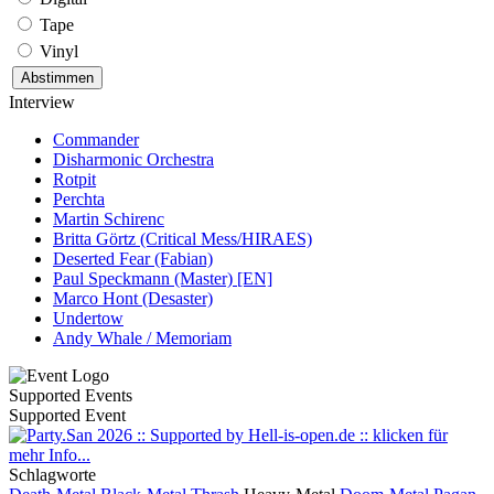
Tape
Vinyl
Interview
Commander
Disharmonic Orchestra
Rotpit
Perchta
Martin Schirenc
Britta Görtz (Critical Mess/HIRAES)
Deserted Fear (Fabian)
Paul Speckmann (Master) [EN]
Marco Hont (Desaster)
Undertow
Andy Whale / Memoriam
Supported Events
Supported Event
Schlagworte