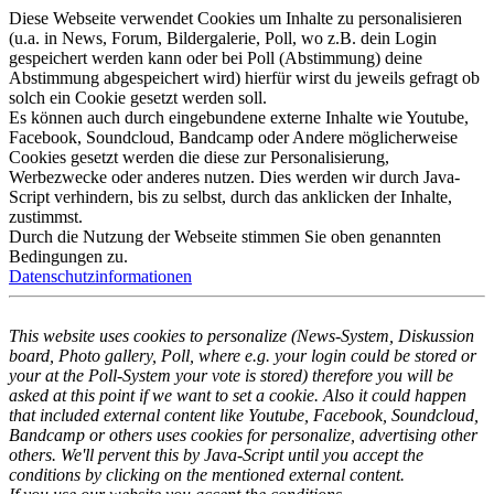
Diese Webseite verwendet Cookies um Inhalte zu personalisieren
(u.a. in News, Forum, Bildergalerie, Poll, wo z.B. dein Login
gespeichert werden kann oder bei Poll (Abstimmung) deine
Abstimmung abgespeichert wird) hierfür wirst du jeweils gefragt ob
solch ein Cookie gesetzt werden soll.
Es können auch durch eingebundene externe Inhalte wie Youtube,
Facebook, Soundcloud, Bandcamp oder Andere möglicherweise
Cookies gesetzt werden die diese zur Personalisierung,
Werbezwecke oder anderes nutzen. Dies werden wir durch Java-
Script verhindern, bis zu selbst, durch das anklicken der Inhalte,
zustimmst.
Durch die Nutzung der Webseite stimmen Sie oben genannten
Bedingungen zu.
Datenschutzinformationen
This website uses cookies to personalize (News-System, Diskussion
board, Photo gallery, Poll, where e.g. your login could be stored or
your at the Poll-System your vote is stored) therefore you will be
asked at this point if we want to set a cookie. Also it could happen
that included external content like Youtube, Facebook, Soundcloud,
Bandcamp or others uses cookies for personalize, advertising other
others. We'll pervent this by Java-Script until you accept the
conditions by clicking on the mentioned external content.