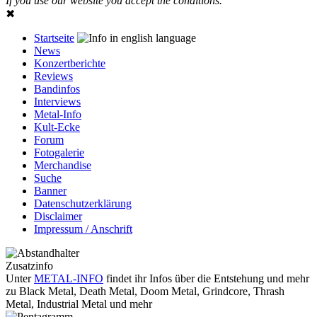
If you use our website you accept the conditions.
✖
Startseite
News
Konzertberichte
Reviews
Bandinfos
Interviews
Metal-Info
Kult-Ecke
Forum
Fotogalerie
Merchandise
Suche
Banner
Datenschutzerklärung
Disclaimer
Impressum / Anschrift
Zusatzinfo
Unter
METAL-INFO
findet ihr Infos über die Entstehung und mehr
zu Black Metal, Death Metal, Doom Metal, Grindcore, Thrash
Metal, Industrial Metal und mehr