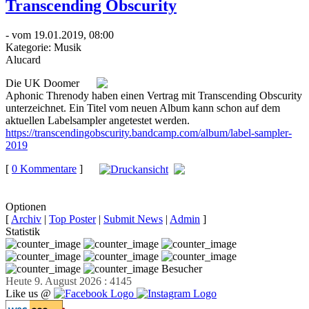
Transcending Obscurity
- vom 19.01.2019, 08:00
Kategorie:
Musik
Alucard
Die UK Doomer
Aphonic Threnody haben einen Vertrag mit Transcending Obscurity
unterzeichnet. Ein Titel vom neuen Album kann schon auf dem
aktuellen Labelsampler angetestet werden.
https://transcendingobscurity.bandcamp.com/album/label-sampler-
2019
[
0 Kommentare
]
auf
Facebook teilen
Optionen
[
Archiv
|
Top Poster
|
Submit News
|
Admin
]
Statistik
Besucher
Heute 9. August 2026 : 4145
Like us @