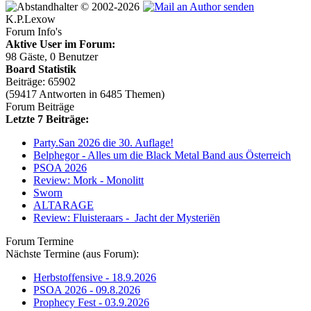
© 2002-2026
K.P.Lexow
Forum Info's
Aktive User im Forum:
98 Gäste, 0 Benutzer
Board Statistik
Beiträge: 65902
(59417 Antworten in 6485 Themen)
Forum Beiträge
Letzte 7 Beiträge:
Party.San 2026 die 30. Auflage!
Belphegor - Alles um die Black Metal Band aus Österreich
PSOA 2026
Review: Mork - Monolitt
Sworn
ALTARAGE
Review: Fluisteraars - Jacht der Mysteriën
Forum Termine
Nächste Termine (aus Forum):
Herbstoffensive - 18.9.2026
PSOA 2026 - 09.8.2026
Prophecy Fest - 03.9.2026