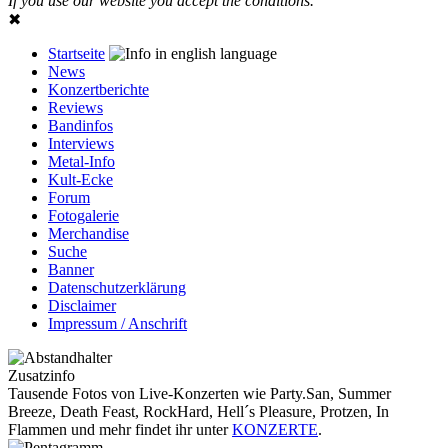
If you use our website you accept the conditions.
✖
Startseite
News
Konzertberichte
Reviews
Bandinfos
Interviews
Metal-Info
Kult-Ecke
Forum
Fotogalerie
Merchandise
Suche
Banner
Datenschutzerklärung
Disclaimer
Impressum / Anschrift
Zusatzinfo
Tausende Fotos von Live-Konzerten wie Party.San, Summer
Breeze, Death Feast, RockHard, Hell´s Pleasure, Protzen, In
Flammen und mehr findet ihr unter
KONZERTE
.