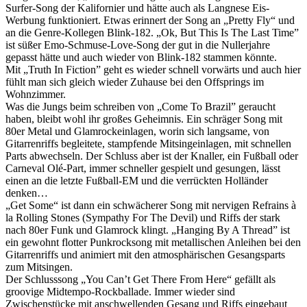
Surfer-Song der Kalifornier und hätte auch als Langnese Eis-
Werbung funktioniert. Etwas erinnert der Song an „Pretty Fly“ und
an die Genre-Kollegen Blink-182. „Ok, But This Is The Last Time”
ist süßer Emo-Schmuse-Love-Song der gut in die Nullerjahre
gepasst hätte und auch wieder von Blink-182 stammen könnte.
Mit „Truth In Fiction” geht es wieder schnell vorwärts und auch hier
fühlt man sich gleich wieder Zuhause bei den Offsprings im
Wohnzimmer.
Was die Jungs beim schreiben von „Come To Brazil” geraucht
haben, bleibt wohl ihr großes Geheimnis. Ein schräger Song mit
80er Metal und Glamrockeinlagen, worin sich langsame, von
Gitarrenriffs begleitete, stampfende Mitsingeinlagen, mit schnellen
Parts abwechseln. Der Schluss aber ist der Knaller, ein Fußball oder
Carneval Olé-Part, immer schneller gespielt und gesungen, lässt
einen an die letzte Fußball-EM und die verrückten Holländer
denken…
„Get Some“ ist dann ein schwächerer Song mit nervigen Refrains à
la Rolling Stones (Sympathy For The Devil) und Riffs der stark
nach 80er Funk und Glamrock klingt. „Hanging By A Thread” ist
ein gewohnt flotter Punkrocksong mit metallischen Anleihen bei den
Gitarrenriffs und animiert mit den atmosphärischen Gesangsparts
zum Mitsingen.
Der Schlusssong „You Can’t Get There From Here“ gefällt als
groovige Midtempo-Rockballade. Immer wieder sind
Zwischenstücke mit anschwellenden Gesang und Riffs eingebaut