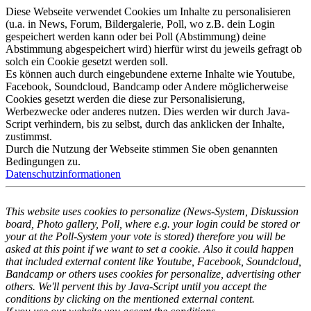
Diese Webseite verwendet Cookies um Inhalte zu personalisieren
(u.a. in News, Forum, Bildergalerie, Poll, wo z.B. dein Login
gespeichert werden kann oder bei Poll (Abstimmung) deine
Abstimmung abgespeichert wird) hierfür wirst du jeweils gefragt ob
solch ein Cookie gesetzt werden soll.
Es können auch durch eingebundene externe Inhalte wie Youtube,
Facebook, Soundcloud, Bandcamp oder Andere möglicherweise
Cookies gesetzt werden die diese zur Personalisierung,
Werbezwecke oder anderes nutzen. Dies werden wir durch Java-
Script verhindern, bis zu selbst, durch das anklicken der Inhalte,
zustimmst.
Durch die Nutzung der Webseite stimmen Sie oben genannten
Bedingungen zu.
Datenschutzinformationen
This website uses cookies to personalize (News-System, Diskussion
board, Photo gallery, Poll, where e.g. your login could be stored or
your at the Poll-System your vote is stored) therefore you will be
asked at this point if we want to set a cookie. Also it could happen
that included external content like Youtube, Facebook, Soundcloud,
Bandcamp or others uses cookies for personalize, advertising other
others. We'll pervent this by Java-Script until you accept the
conditions by clicking on the mentioned external content.