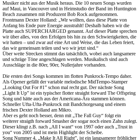
Musiker nicht aus der Musik heraus. Die 10 neuen Songs wurden
auf Maui, in Vancouver und in Heimstudio der Band im Huntington
Beach zusammen mit Produzent Bob Rock aufgenommen.
Frontmann Dexter Holland: „Wir wollten, dass diese Platte von
Anfang bis Ende pure Energie ausstrahlt! Deshalb haben wir die
Platte auch SUPERCHARGED genannt. Auf dieser Platte sprechen
wir über alles, von den Erfolgen bis hin zu den Schwierigkeiten, die
wir hatten – und zwar auf eine Art und Weise, die das Leben feiert,
das wir gemeinsam teilen und wo wir jetzt sind.“
Über weite Strecken stimmt das tatsächlich, wobei auch langsamere
und schräge Töne angeschlagen werden. Musikalisch sind auch
Ausschläge in die 80er, 90er, Nullerjahre vorhanden.
Die ersten drei Songs kommen im flotten Punkrock-Tempo daher.
Als Opener gefällt der variable melodische MidTempo-Stamper
„Looking Out For #1” schon mal recht gut. Der nächste Song
„Light It Up” ist ein typischer flotter straight forward The Offspring
Song und hätte auch aus der Americana-Ära stammen können.
Schneller Ufta-Ufta-Punkrock mit Bandchorgesang und einem
frischen Dexter Holland am Mikro.
Aber es geht noch besser, denn mit „The Fall Guy“ folgt ein
weiterer straigth forward Smasher der sogar noch einen Zahn zulegt.
Dieser klingt z.B. nach „All I want“ von 1997 oder auch „Trust in
you“ von 2005 und ist mein Highlight der Scheibe.
Song Nummer 4, „Make It All Right”, ist ein langsamerer fröhlicher