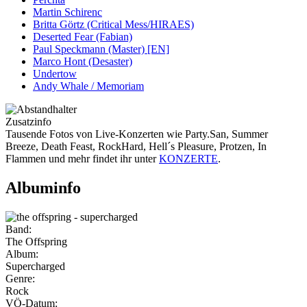
Martin Schirenc
Britta Görtz (Critical Mess/HIRAES)
Deserted Fear (Fabian)
Paul Speckmann (Master) [EN]
Marco Hont (Desaster)
Undertow
Andy Whale / Memoriam
Zusatzinfo
Tausende Fotos von Live-Konzerten wie Party.San, Summer
Breeze, Death Feast, RockHard, Hell´s Pleasure, Protzen, In
Flammen und mehr findet ihr unter
KONZERTE
.
Albuminfo
Band:
The Offspring
Album:
Supercharged
Genre:
Rock
VÖ-Datum: