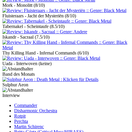
Mork - Monolitt
(8/10)
Fluisteraars - Jacht der Mysteriën
(8/10)
Tabernakel - Scheintaufe
(8.5/10)
Iskandr - Sacraal
(7.5/10)
Thy Killing Hand - Infernal Commands
(6/10)
Uada - Interwoven
(keine)
Band des Monats
Sulphur Aeon
Interview
Commander
Disharmonic Orchestra
Rotpit
Perchta
Martin Schirenc
Britta Görtz (Critical Mess/HIRAES)