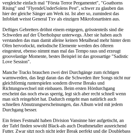
vergleiche einfach mal "Första Terror Pergamentet", "Goathorns
Rising" und "FlyendeUnderSolens Pest", schwer zu glauben das
hier der gleiche Sänger am Werk ist. Ist aber so, zumindest das
Infoblatt weisst General Txv als einzigen Mikrofonartisten aus.
Deftiges Gebretters dröhnt einem entgegen, grösstenteils sind die
Schweden auf der Überholspur unterwegs. Aber sie haben auch
verstanden das man damit alleine keinen Metalhead mehr hinter dem
Ofen hervorlockt, melodische Elemente werden des öfteren
eingesteut, ebenso nimmt man mal das Tempo raus und erzeugt
groovelastige Momente, bestes Beispiel ist das grossartige "Sadistic
Love Session".
Manche Tracks brauchen zwei drei Durchgänge zum richtigen
warmwerden, das liegt daran das die Schweden ihre Songs nicht nur
gleichförmig runterspielen sondern diverse Breaks und
Richtungswechsel mit einbauen. Beim ersten Hördurchgang
erscheint das noch etwas sperrig, legt sich aber recht schnell wenn
man sich reingehört hat. Dadurch entgeht man natürlich auch
schnellen Abnutzungserscheinungen, das Album wird mit jedem
Durchgang besser.
Ein feines Festmahl haben Division Vansinne hier aufgetischt, an
der Tafel finden sowohl Black-als auch Deathmetaller ausreichend
Futter. Zwar sitzt noch nicht jeder Break perfekt und die Doublebass