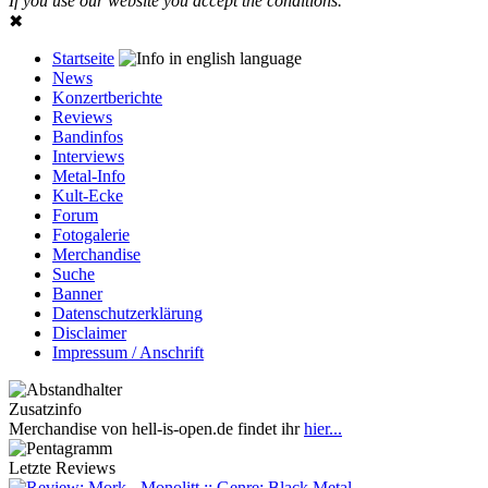
If you use our website you accept the conditions.
✖
Startseite
News
Konzertberichte
Reviews
Bandinfos
Interviews
Metal-Info
Kult-Ecke
Forum
Fotogalerie
Merchandise
Suche
Banner
Datenschutzerklärung
Disclaimer
Impressum / Anschrift
Zusatzinfo
Merchandise von hell-is-open.de findet ihr
hier...
Letzte Reviews