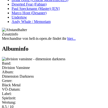
Deserted Fear (Fabian)
Paul Speckmann (Master) [EN]
Marco Hont (Desaster)
Undertow
Andy Whale / Memoriam
Zusatzinfo
Merchandise von hell-is-open.de findet ihr
hier...
Albuminfo
Band:
Division Vansinne
Album:
Dimension Darkness
Genre:
Black Metal
VÖ-Datum:
Label:
Spielzeit:
Wertung:
8.5 / 10