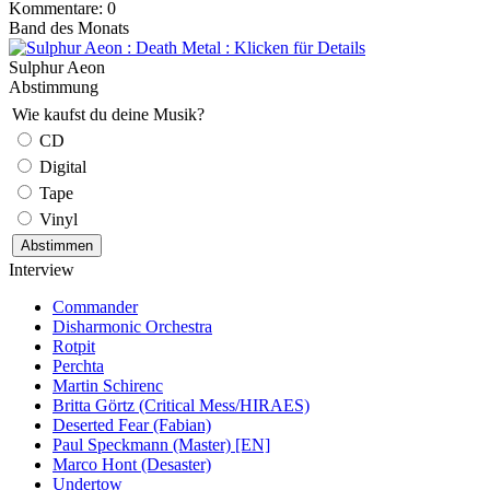
Kommentare: 0
Band des Monats
Sulphur Aeon
Abstimmung
Wie kaufst du deine Musik?
CD
Digital
Tape
Vinyl
Interview
Commander
Disharmonic Orchestra
Rotpit
Perchta
Martin Schirenc
Britta Görtz (Critical Mess/HIRAES)
Deserted Fear (Fabian)
Paul Speckmann (Master) [EN]
Marco Hont (Desaster)
Undertow