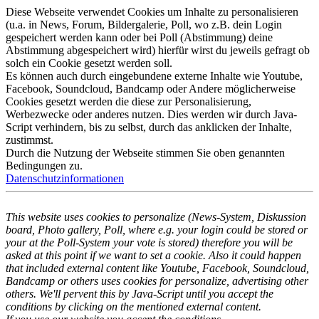
Diese Webseite verwendet Cookies um Inhalte zu personalisieren
(u.a. in News, Forum, Bildergalerie, Poll, wo z.B. dein Login
gespeichert werden kann oder bei Poll (Abstimmung) deine
Abstimmung abgespeichert wird) hierfür wirst du jeweils gefragt ob
solch ein Cookie gesetzt werden soll.
Es können auch durch eingebundene externe Inhalte wie Youtube,
Facebook, Soundcloud, Bandcamp oder Andere möglicherweise
Cookies gesetzt werden die diese zur Personalisierung,
Werbezwecke oder anderes nutzen. Dies werden wir durch Java-
Script verhindern, bis zu selbst, durch das anklicken der Inhalte,
zustimmst.
Durch die Nutzung der Webseite stimmen Sie oben genannten
Bedingungen zu.
Datenschutzinformationen
This website uses cookies to personalize (News-System, Diskussion
board, Photo gallery, Poll, where e.g. your login could be stored or
your at the Poll-System your vote is stored) therefore you will be
asked at this point if we want to set a cookie. Also it could happen
that included external content like Youtube, Facebook, Soundcloud,
Bandcamp or others uses cookies for personalize, advertising other
others. We'll pervent this by Java-Script until you accept the
conditions by clicking on the mentioned external content.