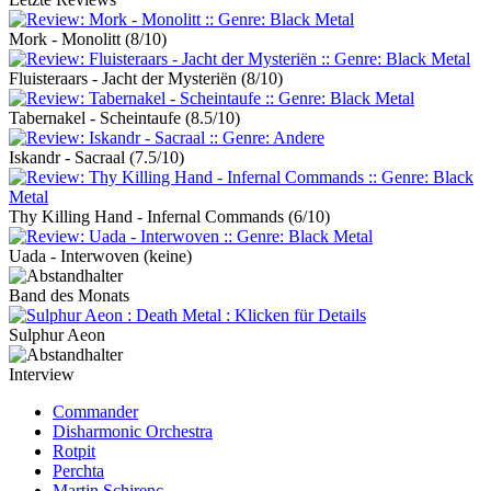
Mork - Monolitt
(8/10)
Fluisteraars - Jacht der Mysteriën
(8/10)
Tabernakel - Scheintaufe
(8.5/10)
Iskandr - Sacraal
(7.5/10)
Thy Killing Hand - Infernal Commands
(6/10)
Uada - Interwoven
(keine)
Band des Monats
Sulphur Aeon
Interview
Commander
Disharmonic Orchestra
Rotpit
Perchta
Martin Schirenc