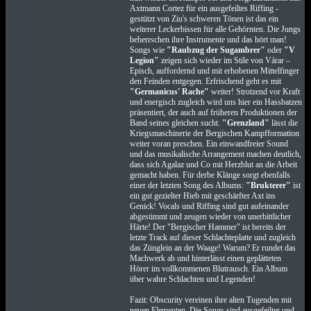
Axtmann Cortez für ein ausgefeiltes Riffing -
gestützt von Ziu's schweren Tönen ist das ein
weiterer Leckerbissen für alle Gehörnten. Die Jungs
beherrschen ihre Instrumente und das hört man!
Songs wie
"Raubzug der Sugambrer"
oder
"V
Legion"
zeigen sich wieder im Stile von Várar –
Episch, auffordernd und mit erhobenen Mittelfinger
den Feinden entgegen. Erfrischend geht es mit
"Germanicus' Rache"
weiter! Strotzend vor Kraft
und energisch zugleich wird uns hier ein Hassbatzen
präsentiert, der auch auf früheren Produktionen der
Band seines gleichen sucht.
"Grenzland"
lässt die
Kriegsmaschinerie der Bergischen Kampfformation
weiter voran preschen. Ein einwandfreier Sound
und das musikalische Arrangement machen deutlich,
dass sich Agalaz und Co mit Herzblut an die Arbeit
gemacht haben. Für derbe Klänge sorgt ebenfalls
einer der letzten Song des Albums:
"Brukterer"
ist
ein gut gezielter Hieb mit geschärfter Axt ins
Genick! Vocals und Riffing sind gut aufeinander
abgestimmt und zeugen wieder von unerbittlicher
Härte! Der "Bergischer Hammer" ist bereits der
letzte Track auf dieser Schlachteplatte und zugleich
das Zünglein an der Waage! Warum? Er rundet das
Machwerk ab und hinterlässt einen geplätteten
Hörer im vollkommenen Blutrausch. Ein Album
über wahre Schlachten und Legenden!
Fazit: Obscurity vereinen ihre alten Tugenden mit
neuen Elementen. Die Songs sind ausgefeilter und