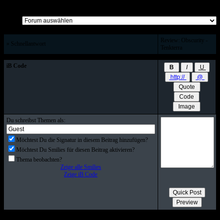
Alle Beiträge auf einer Seite
Review: Obscurity -
» Schnellantwort
Tenkterra
iB Code
Du schreibst Themen als:
Möchtest Du die Signatur in diesem Beitrag hinzufügen?
Möchtest Du Smilies für diesen Beitrag aktivieren?
Thema beobachten?
Zeige alle Smilies
Zeige iB Code