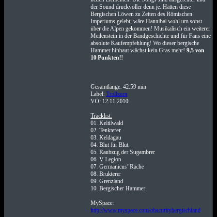
der Sound druckvoller denn je. Hätten diese
Bergischen Löwen zu Zeiten des Römischen
Imperiums gelebt, wäre Hannibal wohl um sonst
über die Alpen gekommen! Musikalisch ein weiterer
Meilenstein in der Bandgeschichte und für Fans eine
absolute Kaufempfehlung! Wo dieser bergische
Hammer hinhaut wächst kein Gras mehr!
9,5 von
10 Punkten!!
Gesamtlänge: 42:59 min
Label:
Trollzorn
VÖ: 12.11.2010
Tracklist:
01. Keltilwald
02. Tenkterer
03. Keldagau
04. Blut für Blut
05. Raubzug der Sugambrer
06. V Legion
07. Germanicus’ Rache
08. Brukterer
09. Grenzland
10. Bergischer Hammer
MySpace:
http://www.myspace.com/obscuritybergischland