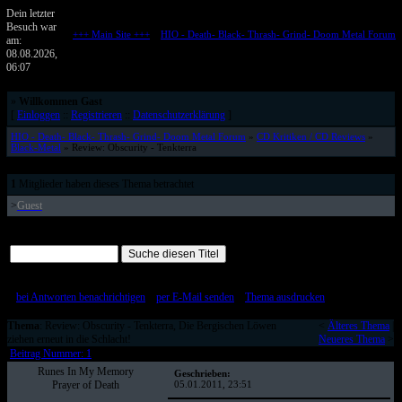
Dein letzter
Besuch war
+++ Main Site +++
::
HIO - Death- Black- Thrash- Grind- Doom Metal Forum
am:
Metalforum von HELL IS OPEN
08.08.2026,
06:07
»
Willkommen Gast
[
Einloggen
::
Registrieren
::
Datenschutzerklärung
]
HIO - Death- Black- Thrash- Grind- Doom Metal Forum
»
CD Kritiken / CD Reviews
»
Black-Metal
» Review: Obscurity - Tenkterra
1
Mitglieder haben dieses Thema betrachtet
>
Guest
Alle Beiträge auf einer Seite
[
bei Antworten benachrichtigen
::
per E-Mail senden
::
Thema ausdrucken
]
Thema
: Review: Obscurity - Tenkterra, Die Bergischen Löwen
<
Älteres Thema
|
ziehen erneut in die Schlacht!
Neueres Thema
>
Beitrag Nummer: 1
Runes In My Memory
Geschrieben:
Prayer of Death
05.01.2011, 23:51