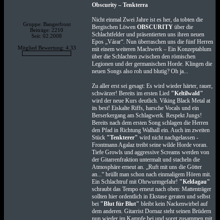
Obscurity – Tenkterra
Nicht einmal Zwei Jahre ist es her, da tobten die
Gruppe: Bangerfront
Bergischen Löwen
OBSCURITY
über die
Beiträge: 2210
Schlachtfelder und präsentierten uns ihren neuen
Seit: 02.2008
Epos „Várar“. Nun überraschen uns die fünf Herren
Mitglied Bewertung: 4.33
mit einem weiteren Machwerk – Ein Konzeptablum
über die Schlachten zwischen den römischen
Legionen und der germanischen Horde. Klingen die
neuen Songs also roh und blutig? Oh ja...
Zu aller erst sei gesagt: Es wird wieder härter, rauer,
schwärzer! Bereits im ersten Lied
"Keltilwald"
wird der neue Kurs deutlich. Viking Black Metal at
its best! Eiskalte Riffs, harsche Vocals und ein
Berserkergang am Schlagwerk. Respekt Jungs!
Bereits nach dem ersten Song schlagen die Herren
den Pfad in Richtung Walhall ein. Auch im zweiten
Stück
"Tenkterer"
wird nicht nachgelassen -
Frontmann Agalaz treibt seine wilde Horde voran.
Tiefe Growls und aggressive Screams werden von
der Gitarrenfraktion untermalt und stacheln die
Atmosphäre erneut an. „Ruft mit uns die Götter
an...“ brüllt man schon nach einmaligem Hören mit.
Ein Schlachtruf mit Ohrwurmgefahr!
"Keldagau"
schraubt das Tempo erneut nach oben: Mattenträger
sollten hier ordentlich in Ekstase geraten und selbst
bei
"Blut für Blut"
bleibt kein Nackenwirbel auf
dem anderen. Gitarrist Dornaz steht seinen Brüdern
nun wieder im Kampfe bei und sorgt zusammen mit