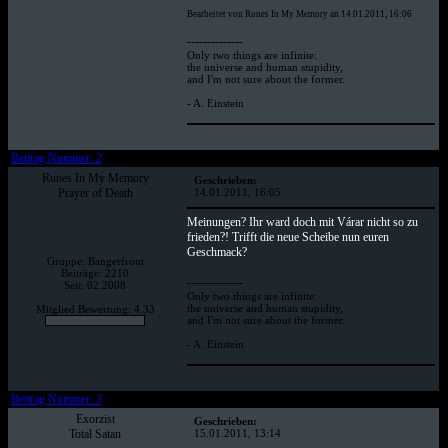
Bearbeitet von Runes In My Memory an 14.01.2011, 16:06
--------------
Only two things are infinite:
the universe and human stupidity,
and I'm not sure about the former.
- A. Einstein
Beitrag Nummer: 2
Runes In My Memory
Geschrieben:
Prayer of Death
14.01.2011, 16:05
Meinungen? Ihr ward doch mit Várar nicht so zu
frieden?! Trifft die neue Scheibe nun euren
Geschmack?
Gruppe: Bangerfront
Beiträge: 2210
--------------
Seit: 02.2008
Only two things are infinite:
the universe and human stupidity,
Mitglied Bewertung: 4.33
and I'm not sure about the former.
- A. Einstein
Beitrag Nummer: 3
Exorzist
Geschrieben:
Total Satan
15.01.2011, 13:14