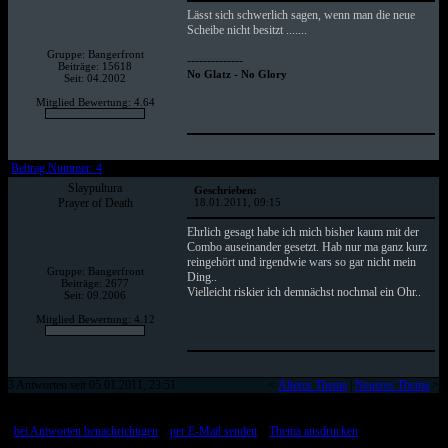
Lässt sich schwerlich sagen, wenn man die neue
Scheibe nicht besitzt .......
Gruppe: Bangerfront
--------------
Beiträge: 15618
No Glatz - No Glory
Seit: 04.2002
Mitglied Bewertung: 4.64
Beitrag Nummer: 4
Slaypultura
Geschrieben:
Prayer of Death
18.01.2011, 09:15
Ehrlich gesagt habe ich mich bisher kaum mit der
Combo auseinander gesetzt. Hab nur ma ganz kurz
reingehört und irgendwie wars so gar nicht mein
Gruppe: Bangerfront
Ding..
Beiträge: 2677
Vielleicht riskier ich demnächst nochmal ein Ohr..
Seit: 09.2006
Mitglied Bewertung: 4.12
3 Antworten seit 05.01.2011, 23:51
<
Älteres Thema
|
Neueres Thema
>
[
bei Antworten benachrichtigen
::
per E-Mail senden
::
Thema ausdrucken
]