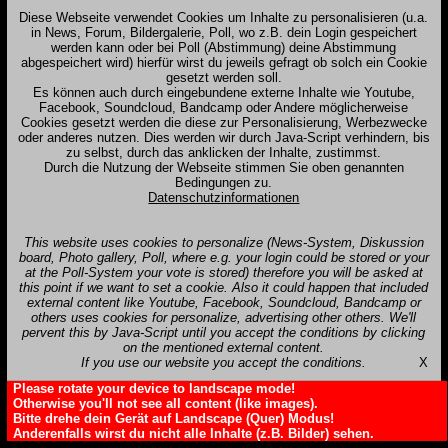
Diese Webseite verwendet Cookies um Inhalte zu personalisieren (u.a.
in News, Forum, Bildergalerie, Poll, wo z.B. dein Login gespeichert
werden kann oder bei Poll (Abstimmung) deine Abstimmung
abgespeichert wird) hierfür wirst du jeweils gefragt ob solch ein Cookie
gesetzt werden soll.
Es können auch durch eingebundene externe Inhalte wie Youtube,
Facebook, Soundcloud, Bandcamp oder Andere möglicherweise
Cookies gesetzt werden die diese zur Personalisierung, Werbezwecke
oder anderes nutzen. Dies werden wir durch Java-Script verhindern, bis
zu selbst, durch das anklicken der Inhalte, zustimmst.
Durch die Nutzung der Webseite stimmen Sie oben genannten
Bedingungen zu.
Datenschutzinformationen
This website uses cookies to personalize (News-System, Diskussion
board, Photo gallery, Poll, where e.g. your login could be stored or your
at the Poll-System your vote is stored) therefore you will be asked at
this point if we want to set a cookie. Also it could happen that included
external content like Youtube, Facebook, Soundcloud, Bandcamp or
others uses cookies for personalize, advertising other others. We'll
pervent this by Java-Script until you accept the conditions by clicking
on the mentioned external content.
If you use our website you accept the conditions.
X
Please rotate your device to landscape mode!
Otherwise you'll not see all content (like images).
Bitte drehe dein Gerät auf Landscape (Quer) Modus!
Anderenfalls wirst du nicht alle Inhalte (z.B. Bilder) sehen.