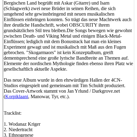
Bergischen Land begrüßt mit Askar (Gitarre) und Isarn
(Schlagwerk) zwei neue Brüder in seinen Reihen, die sich
umgehend sehr gewinnbringend mit neuen musikalischen
Einflüssen einbringen konnten. So trägt das neue Machtwerk auch
ihre deutliche Handschrift, wobei OBSCURITY ihrem
grundsätzlichen Stil treu bleiben.Die Songs bewegen wie gewohnt
zwischen Death- und Viking Metal und einigen Black-Metal-
Einflüssen; lediglich mit dem Bonustrack hat man ein kleines
Experiment gewagt und ist musikalisch mit Maß aus den Fugen
gebrochen. "Skogarmaors" ist kein Konzeptalbum, greift
dementsprechend eine große lyrische Bandbreite an Themen auf.
Elemente der nordischen Mythologie finden ebenso ihren Platz wie
gesellschaftlich aktuelle Aspekte.
Das neue Album wurde in den ehrwürdigen Hallen der 4CN-
Studios eingespielt und gemeinsam mit Tim Schuldt produziert.
Das Cover-Artwork stammt von Jan Yrlund / Darkgrove.net
(
Korpiklaani
, Manowar, Tyr, etc.).
Tracklist:
1. Wodanaz Kriger
2. Niedertracht
3. Ethnogenese