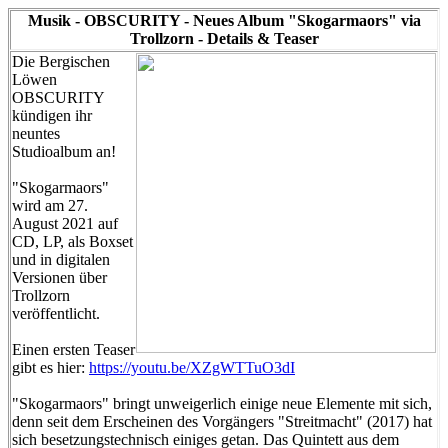
Musik - OBSCURITY - Neues Album "Skogarmaors" via
Trollzorn - Details & Teaser
Die Bergischen
Löwen
OBSCURITY
kündigen ihr
neuntes
Studioalbum an!
"Skogarmaors"
wird am 27.
August 2021 auf
CD, LP, als Boxset
und in digitalen
Versionen über
Trollzorn
veröffentlicht.
Einen ersten Teaser
gibt es hier:
https://youtu.be/XZgWTTuO3dI
"Skogarmaors" bringt unweigerlich einige neue Elemente mit sich,
denn seit dem Erscheinen des Vorgängers "Streitmacht" (2017) hat
sich besetzungstechnisch einiges getan. Das Quintett aus dem