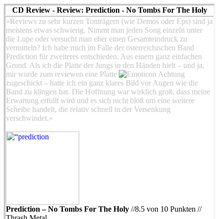
CD Review - Review: Prediction - No Tombs For The Holy
»Reviews zu sehr kurzen Tonträgern (wie Demos oder Eps) sind ja
meistens etwas schwierig. Nimmt man jeden Song einzeln unter
die Lupe oder versucht man eher einen Gesamteindruck zu
vermitteln? Ich habe mich im Falle der österreichischen Band
Prediction für zweiteres entschieden. Aus einem ganz einfachen
Grund. Als ich die Platte der Jungs in den Händen hielt – und ja,
mir wurde zum reviewen eine Platte
zugeschickt – hatte ich ein ganz klares Bild vor Augen wie die
Band zu klingen hat. Die Hoffnung war wirklich groß, dass meine
Erwartung erfüllt wird und es sich nicht bloß um eine weitere
Scheibe handelt, die relativ schnell in der Versenkung
verschwindet.«
Prediction – No Tombs For The Holy
//8.5 von 10 Punkten //
Thrash Metal