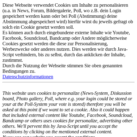
Diese Webseite verwendet Cookies um Inhalte zu personalisieren
(u.a. in News, Forum, Bildergalerie, Poll, wo z.B. dein Login
gespeichert werden kann oder bei Poll (Abstimmung) deine
Abstimmung abgespeichert wird) hierfür wirst du jeweils gefragt ob
solch ein Cookie gesetzt werden soll.
Es können auch durch eingebundene externe Inhalte wie Youtube,
Facebook, Soundcloud, Bandcamp oder Andere möglicherweise
Cookies gesetzt werden die diese zur Personalisierung,
Werbezwecke oder anderes nutzen. Dies werden wir durch Java-
Script verhindern, bis zu selbst, durch das anklicken der Inhalte,
zustimmst.
Durch die Nutzung der Webseite stimmen Sie oben genannten
Bedingungen zu.
Datenschutzinformationen
This website uses cookies to personalize (News-System, Diskussion
board, Photo gallery, Poll, where e.g. your login could be stored or
your at the Poll-System your vote is stored) therefore you will be
asked at this point if we want to set a cookie. Also it could happen
that included external content like Youtube, Facebook, Soundcloud,
Bandcamp or others uses cookies for personalize, advertising other
others. We'll pervent this by Java-Script until you accept the
conditions by clicking on the mentioned external content.