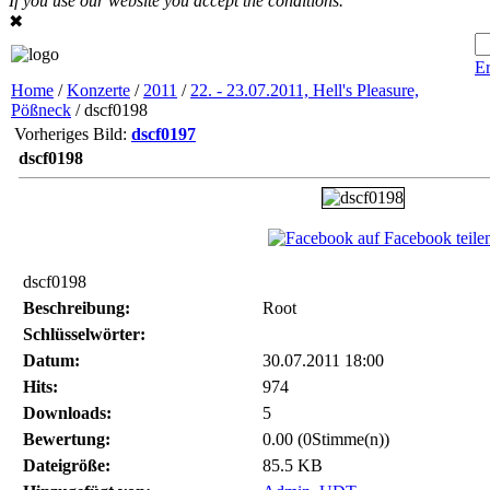
If you use our website you accept the conditions.
✖
Er
Home
/
Konzerte
/
2011
/
22. - 23.07.2011, Hell's Pleasure,
Pößneck
/ dscf0198
Vorheriges Bild:
dscf0197
dscf0198
auf Facebook teile
dscf0198
Beschreibung:
Root
Schlüsselwörter:
Datum:
30.07.2011 18:00
Hits:
974
Downloads:
5
Bewertung:
0.00 (0Stimme(n))
Dateigröße:
85.5 KB