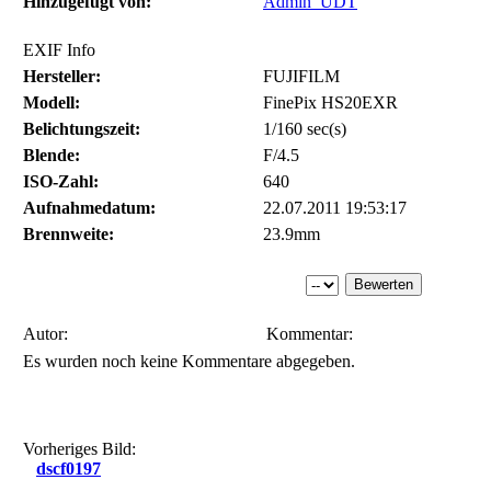
Hinzugefügt von:
Admin_UDT
EXIF Info
Hersteller:
FUJIFILM
Modell:
FinePix HS20EXR
Belichtungszeit:
1/160 sec(s)
Blende:
F/4.5
ISO-Zahl:
640
Aufnahmedatum:
22.07.2011 19:53:17
Brennweite:
23.9mm
Autor:
Kommentar:
Es wurden noch keine Kommentare abgegeben.
Vorheriges Bild:
dscf0197