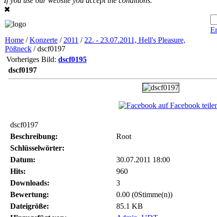
If you use our website you accept the conditions.
✖
Er
Home
/
Konzerte
/
2011
/
22. - 23.07.2011, Hell's Pleasure,
Pößneck
/ dscf0197
Vorheriges Bild:
dscf0195
dscf0197
auf Facebook teile
dscf0197
Beschreibung:
Root
Schlüsselwörter:
Datum:
30.07.2011 18:00
Hits:
960
Downloads:
3
Bewertung:
0.00 (0Stimme(n))
Dateigröße:
85.1 KB