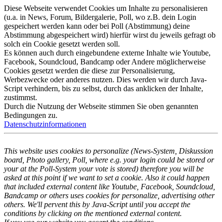
Diese Webseite verwendet Cookies um Inhalte zu personalisieren
(u.a. in News, Forum, Bildergalerie, Poll, wo z.B. dein Login
gespeichert werden kann oder bei Poll (Abstimmung) deine
Abstimmung abgespeichert wird) hierfür wirst du jeweils gefragt ob
solch ein Cookie gesetzt werden soll.
Es können auch durch eingebundene externe Inhalte wie Youtube,
Facebook, Soundcloud, Bandcamp oder Andere möglicherweise
Cookies gesetzt werden die diese zur Personalisierung,
Werbezwecke oder anderes nutzen. Dies werden wir durch Java-
Script verhindern, bis zu selbst, durch das anklicken der Inhalte,
zustimmst.
Durch die Nutzung der Webseite stimmen Sie oben genannten
Bedingungen zu.
Datenschutzinformationen
This website uses cookies to personalize (News-System, Diskussion
board, Photo gallery, Poll, where e.g. your login could be stored or
your at the Poll-System your vote is stored) therefore you will be
asked at this point if we want to set a cookie. Also it could happen
that included external content like Youtube, Facebook, Soundcloud,
Bandcamp or others uses cookies for personalize, advertising other
others. We'll pervent this by Java-Script until you accept the
conditions by clicking on the mentioned external content.