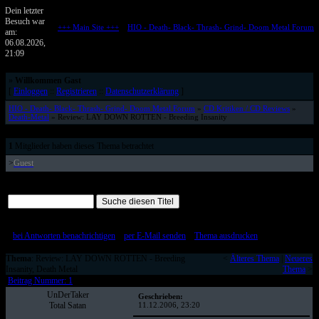
Dein letzter
Besuch war
+++ Main Site +++
::
HIO - Death- Black- Thrash- Grind- Doom Metal Forum
am:
Metalforum von HELL IS OPEN
06.08.2026,
21:09
»
Willkommen Gast
[
Einloggen
::
Registrieren
::
Datenschutzerklärung
]
HIO - Death- Black- Thrash- Grind- Doom Metal Forum
»
CD Kritiken / CD Reviews
»
Death-Metal
» Review: LAY DOWN ROTTEN - Breeding Insanity
1
Mitglieder haben dieses Thema betrachtet
>
Guest
Alle Beiträge auf einer Seite
[
bei Antworten benachrichtigen
::
per E-Mail senden
::
Thema ausdrucken
]
Thema
: Review: LAY DOWN ROTTEN - Breeding
<
Älteres Thema
|
Neueres
Insanity, Death Metal
Thema
>
Beitrag Nummer: 1
UnDerTaker
Geschrieben:
Total Satan
11.12.2006, 23:20