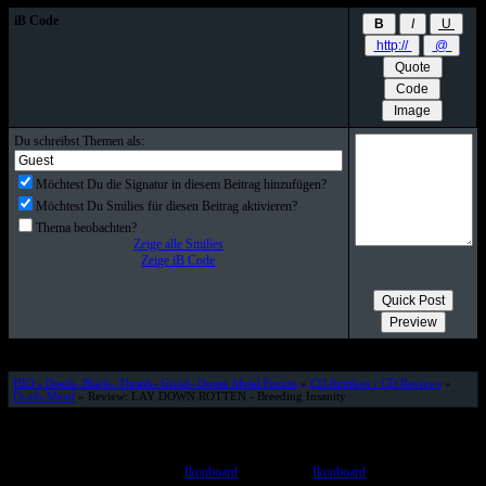
iB Code
Du schreibst Themen als:
Möchtest Du die Signatur in diesem Beitrag hinzufügen?
Möchtest Du Smilies für diesen Beitrag aktivieren?
Thema beobachten?
Zeige alle Smilies
Zeige iB Code
HIO - Death- Black- Thrash- Grind- Doom Metal Forum
»
CD Kritiken / CD Reviews
»
Death-Metal
» Review: LAY DOWN ROTTEN - Breeding Insanity
© www.HELL-IS-OPEN.de
Powered by
Ikonboard
3.1.5 © 2006
Ikonboard