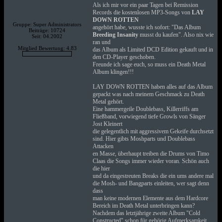
Als ich mir vor ein paar Tagen bei Remission
Records die kostenlosen MP3-Songs von
LAY
DOWN ROTTEN
Gruppe: Super Administrators
angehört habe, wusste ich sofort: "Das Album
Beiträge: 10724
Breeding Insanity
musst du kaufen". Also nix wie
Seit: 04.2002
ran und
Mitglied Bewertung: 4.83
das Album als Limited DCD Edition gekauft und in
den CD-Player geschoben.
Freunde ich sage euch, so muss ein Death Metal
Album klingen!!!
LAY DOWN ROTTEN haben alles auf das Album
gepackt was nach meinem Geschmack zu Death
Metal gehört.
Eine hammergeile Doublebass, Killerriffs am
Fließband, vorwiegend tiefe Growls von Sänger
Jost Kleinert
die gelegentlich mit aggressivem Gekeife durchsetzt
sind. Hier gibts Moshparts und Doublebass
Attacken
en Masse, überhaupt treiben die Drums von Timo
Claas die Songs immer wieder voran. Schön auch
die hier
und da eingestreuten Breaks die ein ums andere mal
die Mosh- und Bangparts einleiten, wer sagt denn
dass
man keine modernen Elemente aus dem Hardcore
Bereich im Death Metal unterbringen kann?
Nachdem das letztjährige zweite Album "Cold
Constructed" schon für gehörig Aufmerksamkeit