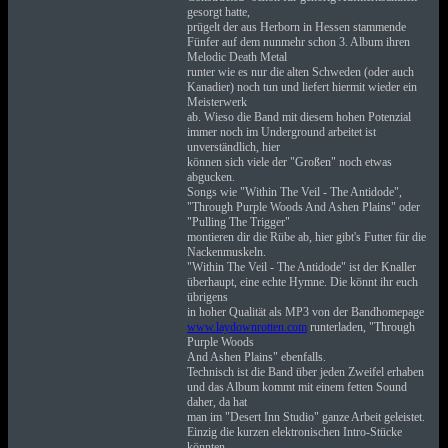
gesorgt hatte,
prügelt der aus Herborn in Hessen stammende
Fünfer auf dem nunmehr schon 3. Album ihren
Melodic Death Metal
runter wie es nur die alten Schweden (oder auch
Kanadier) noch tun und liefert hiermit wieder ein
Meisterwerk
ab. Wieso die Band mit diesem hohen Potenzial
immer noch im Underground arbeitet ist
unverständlich, hier
können sich viele der "Großen" noch etwas
abgucken.
Songs wie "Within The Veil - The Antidode",
"Through Purple Woods And Ashen Plains" oder
"Pulling The Trigger"
montieren dir die Rübe ab, hier gibt's Futter für die
Nackenmuskeln.
"Within The Veil - The Antidode" ist der Knaller
überhaupt, eine echte Hymne. Die könnt ihr euch
übrigens
in hoher Qualität als MP3 von der Bandhomepage
www.laydownrotten.com
runterladen, "Through
Purple Woods
And Ashen Plains" ebenfalls.
Technisch ist die Band über jeden Zweifel erhaben
und das Album kommt mit einem fetten Sound
daher, da hat
man im "Desert Inn Studio" ganze Arbeit geleistet.
Einzig die kurzen elektronischen Intro-Stücke
könnten,