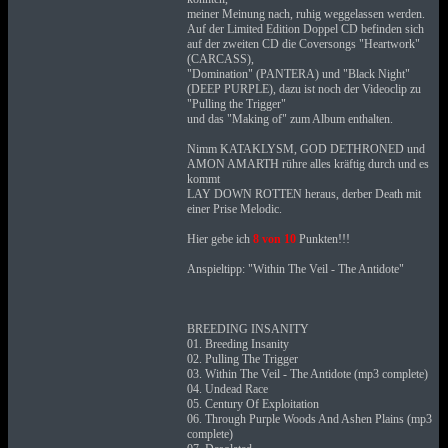
meiner Meinung nach, ruhig weggelassen werden.
Auf der Limited Edition Doppel CD befinden sich
auf der zweiten CD die Coversongs "Heartwork"
(CARCASS),
"Domination" (PANTERA) und "Black Night"
(DEEP PURPLE), dazu ist noch der Videoclip zu
"Pulling the Trigger"
und das "Making of" zum Album enthalten.
Nimm KATAKLYSM, GOD DETHRONED und
AMON AMARTH rühre alles kräftig durch und es
kommt
LAY DOWN ROTTEN heraus, derber Death mit
einer Prise Melodic.
Hier gebe ich
8 von 10
Punkten!!!
Anspieltipp: "Within The Veil - The Antidote"
BREEDING INSANITY
01. Breeding Insanity
02. Pulling The Trigger
03. Within The Veil - The Antidote (mp3 complete)
04. Undead Race
05. Century Of Exploitation
06. Through Purple Woods And Ashen Plains (mp3
complete)