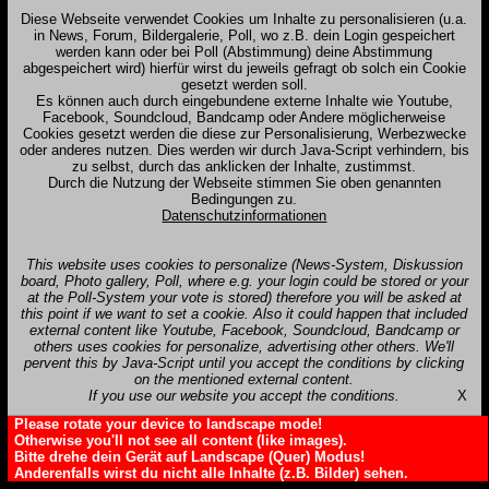
Diese Webseite verwendet Cookies um Inhalte zu personalisieren (u.a.
in News, Forum, Bildergalerie, Poll, wo z.B. dein Login gespeichert
werden kann oder bei Poll (Abstimmung) deine Abstimmung
abgespeichert wird) hierfür wirst du jeweils gefragt ob solch ein Cookie
gesetzt werden soll.
Es können auch durch eingebundene externe Inhalte wie Youtube,
Facebook, Soundcloud, Bandcamp oder Andere möglicherweise
Cookies gesetzt werden die diese zur Personalisierung, Werbezwecke
oder anderes nutzen. Dies werden wir durch Java-Script verhindern, bis
zu selbst, durch das anklicken der Inhalte, zustimmst.
Durch die Nutzung der Webseite stimmen Sie oben genannten
Bedingungen zu.
Datenschutzinformationen
This website uses cookies to personalize (News-System, Diskussion
board, Photo gallery, Poll, where e.g. your login could be stored or your
at the Poll-System your vote is stored) therefore you will be asked at
this point if we want to set a cookie. Also it could happen that included
external content like Youtube, Facebook, Soundcloud, Bandcamp or
others uses cookies for personalize, advertising other others. We'll
pervent this by Java-Script until you accept the conditions by clicking
on the mentioned external content.
If you use our website you accept the conditions.
X
Please rotate your device to landscape mode!
Otherwise you'll not see all content (like images).
Bitte drehe dein Gerät auf Landscape (Quer) Modus!
Anderenfalls wirst du nicht alle Inhalte (z.B. Bilder) sehen.