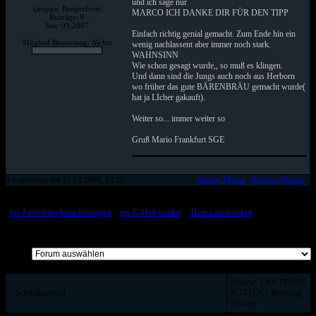
und ich sage nur
Gruppe: Bangerfront
MARCO ICH DANKE DIR FÜR DEN TIPP
Beiträge: 8
Seit: 05.2007
Einfach richtig genial gemacht. Zum Ende hin ein
Mitglied Bewertung:
Nichts
wenig nachlassent aber immer noch stark.
WAHNSINN
Wie schon gesagt wurde,, so muß es klingen.
Und dann sind die Jungs auch noch aus Herborn
wo früher das gute BÄRENBRÄU gemacht wurde(
hat ja LIcher gakauft).
Weiter so... immer weiter so
Gruß Mario Frankfurt SGE
3 Antworten seit 11.12.2006, 23:20
<
Älteres Thema
|
Neueres Thema
>
[
bei Antworten benachrichtigen
::
per E-Mail senden
::
Thema ausdrucken
]
Alle Beiträge auf einer Seite
Review: LAY DOWN
» Schnellantwort
ROTTEN - Breeding
Insanity