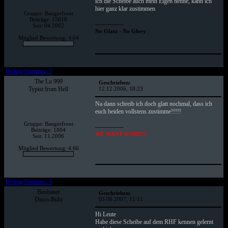
ich die Scheibe auch mein Eigen nenne, kann ich
hier ganz klar zustimmen
Gruppe: Bangerfront
Beiträge: 15618
--------------
Seit: 04.2002
No Glatz - No Glory
Mitglied Bewertung: 4.64
Beitrag Nummer: 3
The Lu 999
Geschrieben:
Typist from Hell
12.12.2006, 18:23
Na dann schreib ich doch glatt nochmal, dass ich
euch beiden vollstens zustimme!!!!!
Gruppe: Bangerfront
--------------
Beiträge: 1804
WE WANT GORE!!!
Seit: 11.2006
Mitglied Bewertung: 4.66
Beitrag Nummer: 4
Busbauer
Geschrieben:
Disco-Bubi
03.06.2007, 11:11
Hi Leute
Habe diese Scheibe auf dem RHF kennen gelernt