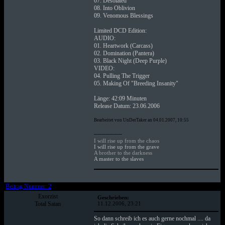
07. Desolated
08. Into Oblivion
09. Venomous Blessings
Limited DCD Edition:
AUDIO:
01. Heartwork (Carcass)
02. Domination (Pantera)
03. Black Night (Deep Purple)
VIDEO:
04. Pulling The Trigger
05. Making Of "Breeding Insanity"
Länge: 42:09 Minuten
Release Datum: 23.06.2006
Bearbeitet von UnDerTaker an 04.01.2007, 10:55
--------------
I will rise up from the chaos
I will rise up from the grave
A brother to the darkness
A master to the slaves
Beitrag Nummer: 2
Exorzist
Geschrieben:
Total Satan
11.12.2006, 23:21
So dann schreib ich es auch gerne nochmal .... da