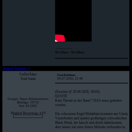
--------------
No Glatz - No Glory
Beitrag Nummer: 3
UnDerTaker
Geschrieben:
Total Satan
04.07.2026, 22:48
(Exorzist @ 29.06.2026, 18:03)
QUOTE
Gruppe: Super Administrators
Kein Thread zu der Band ? DAS muss geändert
Beiträge: 10724
werden.
Seit: 04.2002
Mitglied Bewertung: 4.83
Die schwarzen Engel Malakhim kommen aus Umeå,
Västerbotten und spielen großartigen schwedischen
Black Metal, der harsch und direkt daherkommt,
aber immer mit einer feinen Melodie verbunden ist.