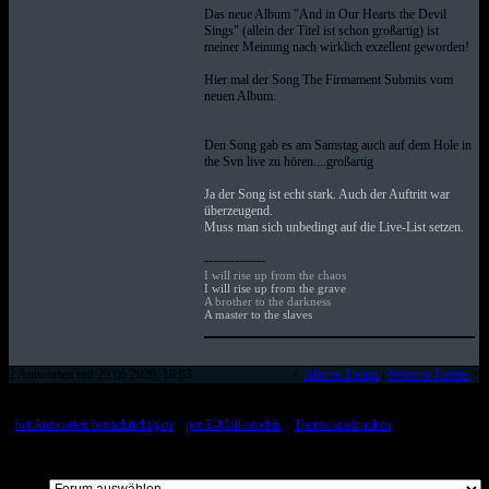
Das neue Album "And in Our Hearts the Devil
Sings" (allein der Titel ist schon großartig) ist
meiner Meinung nach wirklich exzellent geworden!
Hier mal der Song The Firmament Submits vom
neuen Album.
Den Song gab es am Samstag auch auf dem Hole in
the Svn live zu hören....großartig
Ja der Song ist echt stark. Auch der Auftritt war
überzeugend.
Muss man sich unbedingt auf die Live-List setzen.
--------------
I will rise up from the chaos
I will rise up from the grave
A brother to the darkness
A master to the slaves
2 Antworten seit 29.06.2026, 18:03
<
Älteres Thema
|
Neueres Thema
>
[
bei Antworten benachrichtigen
::
per E-Mail senden
::
Thema ausdrucken
]
Alle Beiträge auf einer Seite