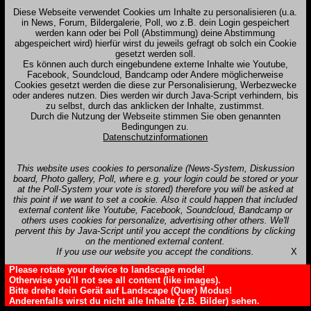
Diese Webseite verwendet Cookies um Inhalte zu personalisieren (u.a.
in News, Forum, Bildergalerie, Poll, wo z.B. dein Login gespeichert
werden kann oder bei Poll (Abstimmung) deine Abstimmung
abgespeichert wird) hierfür wirst du jeweils gefragt ob solch ein Cookie
gesetzt werden soll.
Es können auch durch eingebundene externe Inhalte wie Youtube,
Facebook, Soundcloud, Bandcamp oder Andere möglicherweise
Cookies gesetzt werden die diese zur Personalisierung, Werbezwecke
oder anderes nutzen. Dies werden wir durch Java-Script verhindern, bis
zu selbst, durch das anklicken der Inhalte, zustimmst.
Durch die Nutzung der Webseite stimmen Sie oben genannten
Bedingungen zu.
Datenschutzinformationen
This website uses cookies to personalize (News-System, Diskussion
board, Photo gallery, Poll, where e.g. your login could be stored or your
at the Poll-System your vote is stored) therefore you will be asked at
this point if we want to set a cookie. Also it could happen that included
external content like Youtube, Facebook, Soundcloud, Bandcamp or
others uses cookies for personalize, advertising other others. We'll
pervent this by Java-Script until you accept the conditions by clicking
on the mentioned external content.
If you use our website you accept the conditions.
X
Please rotate your device to landscape mode!
Otherwise you'll not see all content (like images).
Bitte drehe dein Gerät auf Landscape (Quer) Modus!
Anderenfalls wirst du nicht alle Inhalte (z.B. Bilder) sehen.