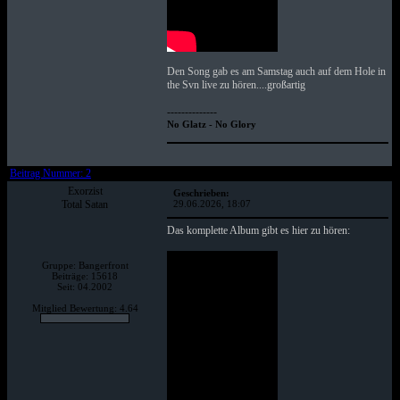
Den Song gab es am Samstag auch auf dem Hole in
the Svn live zu hören....großartig
--------------
No Glatz - No Glory
Beitrag Nummer: 2
Exorzist
Geschrieben:
Total Satan
29.06.2026, 18:07
Das komplette Album gibt es hier zu hören:
Gruppe: Bangerfront
Beiträge: 15618
Seit: 04.2002
Mitglied Bewertung: 4.64