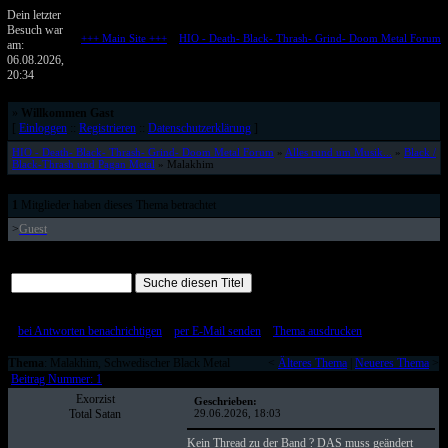
Dein letzter
Besuch war
+++ Main Site +++
::
HIO - Death- Black- Thrash- Grind- Doom Metal Forum
am:
Metalforum von HELL IS OPEN
06.08.2026,
20:34
»
Willkommen Gast
[
Einloggen
::
Registrieren
::
Datenschutzerklärung
]
HIO - Death- Black- Thrash- Grind- Doom Metal Forum
»
Alles rund um Musik...
»
Black /
Black-Thrash und Pagan Metal
» Malakhim
1
Mitglieder haben dieses Thema betrachtet
>
Guest
Alle Beiträge auf einer Seite
[
bei Antworten benachrichtigen
::
per E-Mail senden
::
Thema ausdrucken
]
Thema
: Malakhim, Schwedischer Black Metal
<
Älteres Thema
|
Neueres Thema
>
Beitrag Nummer: 1
Exorzist
Geschrieben:
Total Satan
29.06.2026, 18:03
Kein Thread zu der Band ? DAS muss geändert