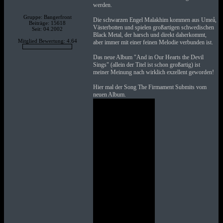
werden.
Gruppe: Bangerfront
Die schwarzen Engel Malakhim kommen aus Umeå,
Beiträge: 15618
Västerbotten und spielen großartigen schwedischen
Seit: 04.2002
Black Metal, der harsch und direkt daherkommt,
Mitglied Bewertung: 4.64
aber immer mit einer feinen Melodie verbunden ist.
Das neue Album "And in Our Hearts the Devil
Sings" (allein der Titel ist schon großartig) ist
meiner Meinung nach wirklich exzellent geworden!
Hier mal der Song The Firmament Submits vom
neuen Album.