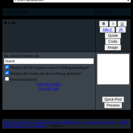
» Schnellantwort
Malakhim
iB Code
Du schreibst Themen als:
Möchtest Du die Signatur in diesem Beitrag hinzufügen?
Möchtest Du Smilies für diesen Beitrag aktivieren?
Thema beobachten?
Zeige alle Smilies
Zeige iB Code
HIO - Death- Black- Thrash- Grind- Doom Metal Forum
»
Alles rund um Musik...
»
Black /
Black-Thrash und Pagan Metal
» Malakhim