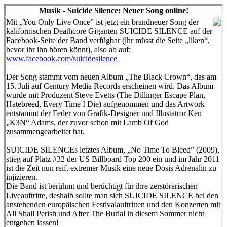
Musik - Suicide Silence: Neuer Song online!
Mit „You Only Live Once” ist jetzt ein brandneuer Song der
kalifornischen Deathcore Giganten SUICIDE SILENCE auf der
Facebook-Seite der Band verfügbar (ihr müsst die Seite „liken“,
bevor ihr ihn hören könnt), also ab auf:
www.facebook.com/suicidesilence
Der Song stammt vom neuen Album „The Black Crown“, das am
15. Juli auf Century Media Records erscheinen wird. Das Album
wurde mit Produzent Steve Evetts (The Dillinger Escape Plan,
Hatebreed, Every Time I Die) aufgenommen und das Artwork
entstammt der Feder von Grafik-Designer und Illustatror Ken
„K3N“ Adams, der zuvor schon mit Lamb Of God
zusammengearbeitet hat.
SUICIDE SILENCEs letztes Album, „No Time To Bleed” (2009),
stieg auf Platz #32 der US Billboard Top 200 ein und im Jahr 2011
ist die Zeit nun reif, extremer Musik eine neue Dosis Adrenalin zu
injizieren.
Die Band ist berühmt und berüchtigt für ihre zerstörerischen
Liveauftritte, deshalb sollte man sich SUICIDE SILENCE bei den
anstehenden europäischen Festivalauftritten und den Konzerten mit
All Shall Perish und After The Burial in diesem Sommer nicht
entgehen lassen!