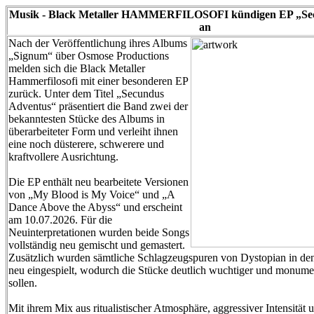
Musik - Black Metaller HAMMERFILOSOFI kündigen EP „Se
an
Nach der Veröffentlichung ihres Albums
„Signum“ über Osmose Productions
melden sich die Black Metaller
Hammerfilosofi mit einer besonderen EP
zurück. Unter dem Titel „Secundus
Adventus“ präsentiert die Band zwei der
bekanntesten Stücke des Albums in
überarbeiteter Form und verleiht ihnen
eine noch düsterere, schwerere und
kraftvollere Ausrichtung.
Die EP enthält neu bearbeitete Versionen
von „My Blood is My Voice“ und „A
Dance Above the Abyss“ und erscheint
am 10.07.2026. Für die
Neuinterpretationen wurden beide Songs
vollständig neu gemischt und gemastert.
Zusätzlich wurden sämtliche Schlagzeugspuren von Dystopian in de
neu eingespielt, wodurch die Stücke deutlich wuchtiger und monume
sollen.
Mit ihrem Mix aus ritualistischer Atmosphäre, aggressiver Intensität 