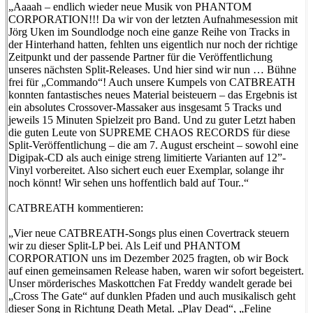
„Aaaah – endlich wieder neue Musik von PHANTOM
CORPORATION!!! Da wir von der letzten Aufnahmesession mit
Jörg Uken im Soundlodge noch eine ganze Reihe von Tracks in
der Hinterhand hatten, fehlten uns eigentlich nur noch der richtige
Zeitpunkt und der passende Partner für die Veröffentlichung
unseres nächsten Split-Releases. Und hier sind wir nun … Bühne
frei für „Commando“! Auch unsere Kumpels von CATBREATH
konnten fantastisches neues Material beisteuern – das Ergebnis ist
ein absolutes Crossover-Massaker aus insgesamt 5 Tracks und
jeweils 15 Minuten Spielzeit pro Band. Und zu guter Letzt haben
die guten Leute von SUPREME CHAOS RECORDS für diese
Split-Veröffentlichung – die am 7. August erscheint – sowohl eine
Digipak-CD als auch einige streng limitierte Varianten auf 12”-
Vinyl vorbereitet. Also sichert euch euer Exemplar, solange ihr
noch könnt! Wir sehen uns hoffentlich bald auf Tour..“
CATBREATH kommentieren:
„Vier neue CATBREATH-Songs plus einen Covertrack steuern
wir zu dieser Split-LP bei. Als Leif und PHANTOM
CORPORATION uns im Dezember 2025 fragten, ob wir Bock
auf einen gemeinsamen Release haben, waren wir sofort begeistert.
Unser mörderisches Maskottchen Fat Freddy wandelt gerade bei
„Cross The Gate“ auf dunklen Pfaden und auch musikalisch geht
dieser Song in Richtung Death Metal. „Play Dead“, „Feline