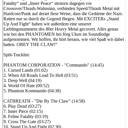
Fatality“ und „Inner Peace“ strotzen dagegen vor
Crossover/Thrash-Wahnsinn, verbinden Speed/Thrash Metal mit
Hardcore/Punk auf derart fiese Weise, dass die Gedärme der Nazi-
Ratten nur so durch die Gegend fliegen. Mit EXCITERs „Stand
Up And Fight“ haben wir außerdem eine unserer
Lieblingsnummern des 80er Heavy Metal gecovert. Alles genau
wie bei den PHANTOMEN bei Jörg Uken im Soundlodge
aufgenommen. Wir hoffen, ihr hört heraus, wie viel Spaß wir dabei
hatten. OBEY THE CLAW!“
Split-Tracklist:
PHANTOM CORPORATION - "Commando" (14:45)
1. Cursed Lands (01:02)
2. When All Roads Lead To Hell (03:51)
3. Deep Well (04:19)
4. World Of Hate (00:52)
5. Phantom Kommando (04:38)
CATBREATH - "Die By The Claw" (14:58)
6. Play Dead (03:27)
7. Inner Piece (02:15)
8. Feline Fatality (03:19)
9. Cross The Gate (03:27)
10. Stand Up And Fight (02:30)