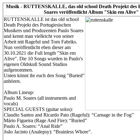
Musik - RUTTENSKALLE, das old school Death Projekt des P
Soares veröffentlicht Album "Skin em Alive"
RUTTENSKALLE ist das old school
Death Projekt des Portugiesischen
Musikers und Produzenten Paulo Soares
und kennt man vielleicht von seiner
Arbeit mit Rageful und Torn Fabriks.
Nun veröffentlicht eben dieser am
30.10.2021 die Full length "Skin em
Alive". Die 10 Songs wurden in Paulo's
eigenen Oldskull Sound Studios
aufgenommen.
Unten könnt ihr euch den Song "Buried"
anhören.
Album Lineup:
Paulo M. Soares (all instruments and
vocals)
SPECIAL GUESTS (guitar solos):
Claudio Santos and Ricardo Pato (Rageful): “Carnage in the Fog”
Mário Figueira (Rage And Fire): “Buried”
Paulo A. Soares: “Anal Ride”
João Jacinto (Analepsy): “Brainless Whore”.